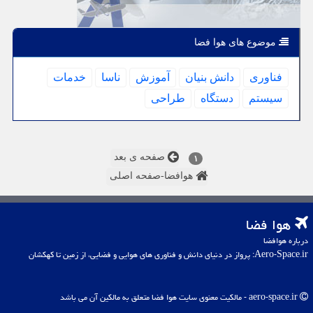
موضوع های هوا فضا
فناوری
دانش بنیان
آموزش
ناسا
خدمات
سیستم
دستگاه
طراحی
صفحه ی بعد
۱
هوافضا-صفحه اصلی
هوا فضا
درباره هوافضا
Aero-Space.ir: پرواز در دنیای دانش و فناوری های هوایی و فضایی، از زمین تا کهکشان
aero-space.ir - مالکیت معنوی سایت هوا فضا متعلق به مالکین آن می باشد