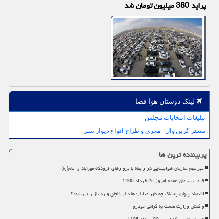
پراید 380 میلیون تومان شد
لینک دوستان هوا فضا
تبلیغات انتخابات مجلس
مستر گرین وال | مجری و طراح انواع دیوار سبز
پربیننده ترین ها
خبر مهم سازمان هواپیمایی در رابطه با پروازهای فرودگاه مهرآباد و امام(ره)
قیمت سیمان عمده امروز 25 خرداد 1405
اقتصاد پنهان پوشاک چه طور میلیاردها دلار قاچاق وارد بازار می شود؟
واکنش وزارت صمت به گرانی خودرو