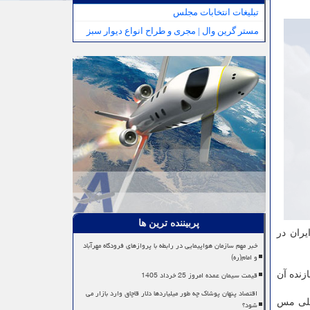
تبلیغات انتخابات مجلس
مستر گرین وال | مجری و طراح انواع دیوار سبز
پربیننده ترین ها
یران در
خبر مهم سازمان هواپیمایی در رابطه با پروازهای فرودگاه مهرآباد
و امام(ره)
قیمت سیمان عمده امروز 25 خرداد 1405
 سازنده آن
اقتصاد پنهان پوشاک چه طور میلیاردها دلار قاچاق وارد بازار می
G امریکا در شرکت ملی مس
شود؟