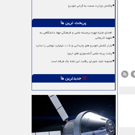
واکنش وزارت صمت به گرانی خودرو
پربحث ترین ها
اهدای جایزه چهره برجسته علمی و فرهنگی جهاد دانشگاهی به
شهید لاریجانی
بازار کشش خودرو های وارداتی ۵ تا ۱۰ میلیارد تومانی را ندارد
پشت پرده علمی آتشسوزی های اروپا
مصوبه ۸۵۶ شورای رقابت این جاده یک طرفه است
جدیدترین ها