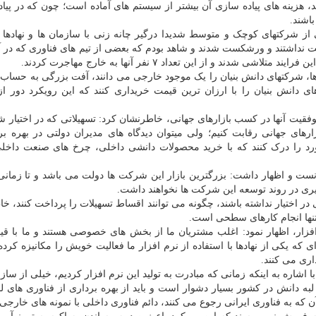
هزینه های پیاده سازی آن بیشتر از سیستم های آماده است؛ چون که در پیا
اشند.
از شرکتهای کوچک و متوسط شدیدا درگیر چانه زنی با سازمان ها و نهادها 
ند و از این تعداد ۷ نفر آنها به خارج مهاجرت کردند.
ن ها، شرکتهای دانش بنیان را یک موجود خارجی می دانند، آفت بزرگی به حساب 
ی دانش بنیان را با ارزان ترین قیمت خریداری کنند که این رویکرد دور ا
یت آنها در کسب بازارهای جهانی، خاطرنشان کرد: تسهیلاتی که در اختیار 
ارهای جهانی رقابت کنیم؛ ولی میتوان دیدگاه های مدیران دولتی در بهره بر
مورد را درک کنند که با خرید محصولات دانشی داخلی، چرخ های صنعت داخ
انست و اظهار داشت: بزرگترین بازار این شرکت ها دولت می باشد و تا زمانی
اثیری در روند توسعه این شرکت ها نخواهند داشت.
ر اختیار نداشته باشند، چگونه می توانند اقساط تسهیلات را پرداخت کنند، خ
 تنها انجام کارهای سطحی است.
ار، اظهار نمود: اغلب مشتریان ما از بخش های خصوصی هستند و ما با قی
ی که یکی از نهادها با استفاده از نرم افزار ما فعالیت خویش را مکانیزه کرده،
اری می کنند.
اره به اینکه زمانی که مبادرت به تولید این نرم افزار کردیم، خیلی از سازما
به دانش در کشور بسیار دشوار است و باید از بهره برداری از فناوری های ل
 که به فناوری ایرانی رجوع می کنند، دائم فناوری داخلی با نمونه های خارجی