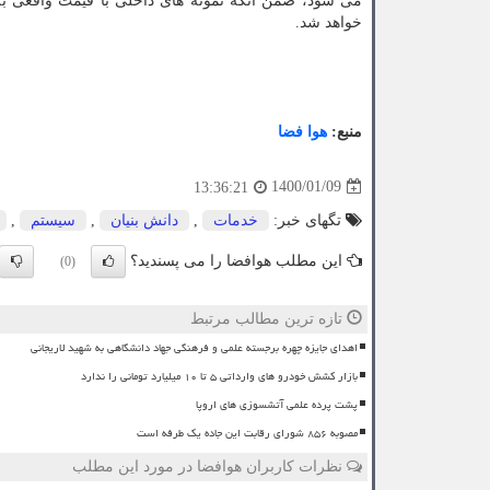
می شود، ضمن آنکه نمونه های داخلی با قیمت واقعی ب
خواهد شد.
منبع:
هوا فضا
1400/01/09
13:36:21
تگهای خبر:
خدمات
,
دانش بنیان
,
سیستم
,
این مطلب هوافضا را می پسندید؟
(0)
تازه ترین مطالب مرتبط
اهدای جایزه چهره برجسته علمی و فرهنگی جهاد دانشگاهی به شهید لاریجانی
بازار کشش خودرو های وارداتی ۵ تا ۱۰ میلیارد تومانی را ندارد
پشت پرده علمی آتشسوزی های اروپا
مصوبه ۸۵۶ شورای رقابت این جاده یک طرفه است
نظرات کاربران هوافضا در مورد این مطلب