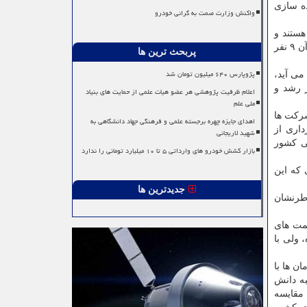
ده سازی
واکنش وزارت صمت به گرانی خودرو
هستند و
اطمینان دارم که خیلی از این شرکت ها امکان ادامه فعالیت نداشتند و ورشکست شدند و شاهد بودم که بعضی از تیم های فناوری که در آن ۹ نفر
پربحث ترین ها
پژوپارس ۶۴۰ میلیون تومان شد
می آید،
ز رشد و
اعلام ظرفیت پژوهشی هر عضو هیات علمی از حمایت های بنیاد
ملی علم
شرکت ها
اهدای جایزه چهره برجسته علمی و فرهنگی جهاد دانشگاهی به
داری از
شهید لاریجانی
لی کشور
بازار کشش خودرو های وارداتی ۵ تا ۱۰ میلیارد تومانی را ندارد
 که این
جدیدترین ها
اطرنشان
مت های
 ولی با
ن ها با
به دانش
 مقایسه