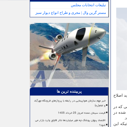
تبلیغات انتخابات مجلس
مستر گرین وال | مجری و طراح انواع دیوار سبز
پربیننده ترین ها
د اصلاح
خبر مهم سازمان هواپیمایی در رابطه با پروازهای فرودگاه مهرآباد
و امام(ره)
ی که در
قیمت سیمان عمده امروز 25 خرداد 1405
 شده در
.
اقتصاد پنهان پوشاک چه طور میلیاردها دلار قاچاق وارد بازار می
 شود و در صورتیکه این
شود؟