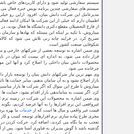
سیستم سفارشی تولید شود و دارای کاربردهای خاص باشد، 
سیستم های سفارشی چندین برنامه نویس خبره فعال می ب
مدیرعامل این شرکت دانش بنیان، افزود: ازاین رو خیلی 
از فارغ التحصیلان مقطع دکتری دانشگاه ها فعال بودند، در این فرایند متلاشی شد
میناروش، با تکیه بر اینکه این مسئله که نهادها و سازما
تصریح کرد: در فرایند چانه زنی تلاش می شود که کالاها
شکوفایی صنعت کشور است.
وی ضمن اشاره به توسعه بعضی از شرکتهای خارجی و موفق
قرار داده می شود، به اندازه ای نیست که بتوان در باز
محصولات دانش بنیان داخلی را اصلاح کرد و آنها این 
چرخانده می شود.
وی مهم ترین نیاز شرکتهای دانش بنیان را توسعه بازار د
بازار اصلاح نشود و به آن سامان ندهیم، سایر حمایت ها ت
میناروش با طرح این سوال که اگر شرکت ها بازار مناسبی د
کرد: اگر نسبت به ساماندهی بازار اقدام نشود، حمایت ها
وی ضمن اشاره به محصولات این شرکت در زمینه نرم افز
غیرواقعی این نرم افزارها را به آنها عرضه کردیم، بگونه ا
قیمت غیر واقعی و سال ها است که از
خدمات
ما بهره برد
مجری طرح پیاده سازی نرم افزارهای توسعه کسب و کار با اش
تعجب به ما نگاه می کردند، اضافه کرد: حرکت کردن در ل
گذشته باشد تا گوش مدیران به فناوری آشنا شود، پس از آن