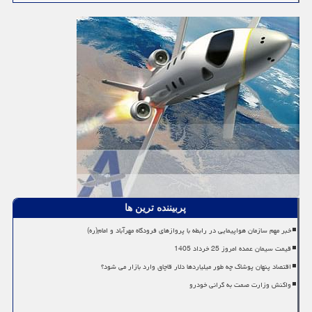
پربیننده ترین ها
خبر مهم سازمان هواپیمایی در رابطه با پروازهای فرودگاه مهرآباد و امام(ره)
قیمت سیمان عمده امروز 25 خرداد 1405
اقتصاد پنهان پوشاک چه طور میلیاردها دلار قاچاق وارد بازار می شود؟
واکنش وزارت صمت به گرانی خودرو