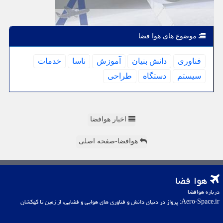
موضوع های هوا فضا
فناوری
دانش بنیان
آموزش
ناسا
خدمات
سیستم
دستگاه
طراحی
اخبار هوافضا
هوافضا-صفحه اصلی
هوا فضا
درباره هوافضا
Aero-Space.ir: پرواز در دنیای دانش و فناوری های هوایی و فضایی، از زمین تا کهکشان