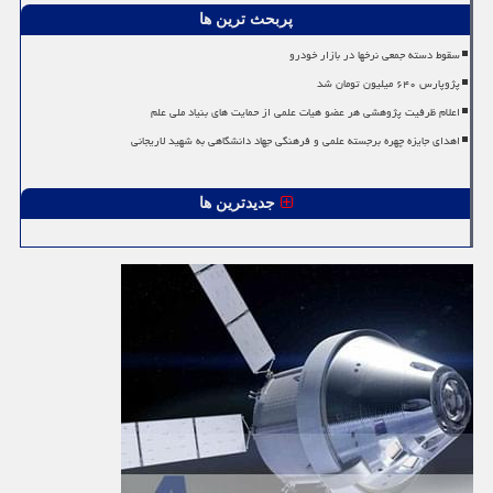
پربحث ترین ها
سقوط دسته جمعی نرخها در بازار خودرو
پژوپارس ۶۴۰ میلیون تومان شد
اعلام ظرفیت پژوهشی هر عضو هیات علمی از حمایت های بنیاد ملی علم
اهدای جایزه چهره برجسته علمی و فرهنگی جهاد دانشگاهی به شهید لاریجانی
جدیدترین ها