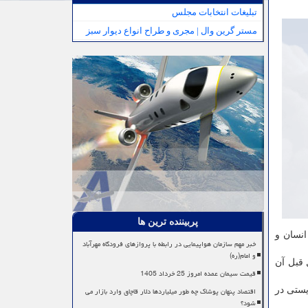
تبلیغات انتخابات مجلس
مستر گرین وال | مجری و طراح انواع دیوار سبز
پربیننده ترین ها
انسان و
خبر مهم سازمان هواپیمایی در رابطه با پروازهای فرودگاه مهرآباد
و امام(ره)
 دو سال قبل آن
قیمت سیمان عمده امروز 25 خرداد 1405
اقتصاد پنهان پوشاک چه طور میلیاردها دلار قاچاق وارد بازار می
 و سایر نقاط دیده می شود، بگونه ای که بررسی بر روی ۲۰ گونه زیستی در
شود؟