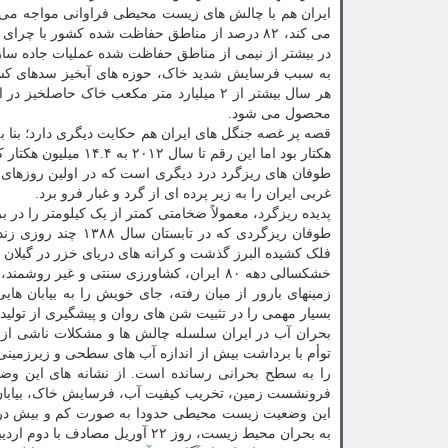
در بیشتر از نیمی از مناطق حفاظت شده عملیات جاده سا
هر سال بیشتر از ۲ میلیارد متر مکعب خاک 
محصول می شود.
هکتار بود اما این رقم تا سال ۲۰۱۲ به ۱۴.۴ میلیون هکتار کاهش یافته است و نابودی ۴۳ درصدی جنگلها از سال ۱۹۰۰ رقم خورد.
غربی ایران را به زیر پرده ای از گرد و غبار فرو برد.
پدیده ریزگرد، معمولاً ضخامتی کمتر از یک کیلومتر را در 
طوفان ریزگردی که د
فلک کشیده البرز گذشت و کرانه های دریای خزر در گیلان را
خشکسالی دهه ۸۰ ایران، کشاورزی سنتی و غی
زمینهای بارور از میان رفته، جای خویش را به بیابان ه
بسیار مهمی را در تثبیت شن های روان و پیشگیری از تولید ر
بحران آب در ایران سلسله چالش ها و مشکلات ناشی از 
توأم با برداشت بیش از اندازه آب های سطحی و زیرزمین
را به سطح بحرانی رسانده است. از نشانه های این وض
فرونشست زمین، تخریب کیفیت آب، فرسایش خاک، بیابان ز
به بحران محیط زیست، روز ۲۲ آور