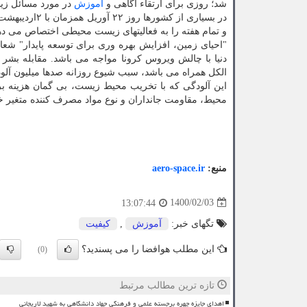
شد؛ روزی برای ارتقاء آگاهی و
آموزش
در مورد مسائل زی
در بسیاری از 
و تمام هفته را به فعالیتهای زیست محیطی اختصاص می ده
دنیا با چالش ویروس کرونا مواجه می باشد. مقابله بشر 
الکل همراه می باشد، سبب شیوع روزانه صدها میلیون آل
این آلودگی که با تخریب محیط زیست، بی گمان هزینه بر اس
محیط، مقاومت جانداران و نوع مواد مصرف کننده متغیر خو
منبع:
aero-space.ir
1400/02/03
13:07:44
تگهای خبر:
آموزش
,
كیفیت
این مطلب هوافضا را می پسندید؟
(0)
تازه ترین مطالب مرتبط
اهدای جایزه چهره برجسته علمی و فرهنگی جهاد دانشگاهی به شهید لاریجانی