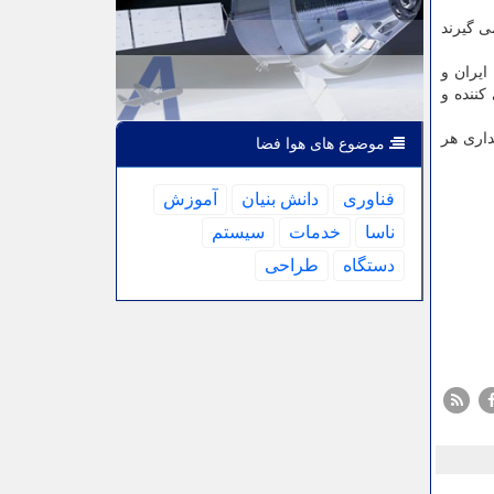
شن می گیرند
 حالیکه همچنان ایران و
کننده و
داری هر
موضوع های هوا فضا
فناوری
دانش بنیان
آموزش
ناسا
خدمات
سیستم
دستگاه
طراحی