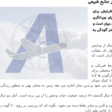
 منابع طبیعی
رایطی برای
ی ویرانگری
۵ سال قبل تابحال عیان است و
تر آلودگی به
 میلیارد سال از پیدایش
 یک میلیارد
داران است که
یط فیزیکی و
ا محیطی برای
گونی ها لایهٔ
با کمک میدان
د می شود و بدین سان اجازه می دهد زمین به محلی بهتر به منظور زندگی 
این در حالیست که طبق گزارش های جهانی، انسان در ۵۰ سال گذشته ۶۸ درصد جمعیت حیات وحش را از بین برده است. آمار
ردپای ویرانگری انسان از مناطق قطبی تا جنگل های آمازون و البرز