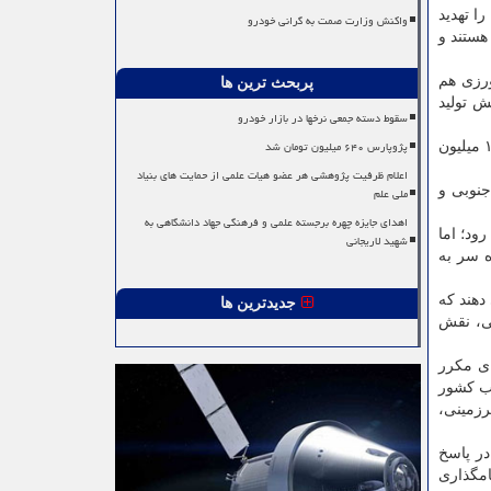
ناطق تحت حفاظت ما را تهدید
واکنش وزارت صمت به گرانی خودرو
صد با قطع اشجار روبرو هستند و
خش کشاورزی هم
پربحث ترین ها
هش تولید
سقوط دسته جمعی نرخها در بازار خودرو
پژوپارس ۶۴۰ میلیون تومان شد
قصه پر غصه جنگل های ایران هم حکایت دیگری دارد؛ بنا به اطلاعات مرکز آمار ایران، وسعت جنگل های ایران در سال ۱۹۰۰ در حدود ۱۹ میلیون
اعلام ظرفیت پژوهشی هر عضو هیات علمی از حمایت های بنیاد
 مرکزی، جنوبی و
ملی علم
اهدای جایزه چهره برجسته علمی و فرهنگی جهاد دانشگاهی به
ود؛ اما
شهید لاریجانی
 کوه سر به
 دهند که
جدیدترین ها
نی، نقش
ای مکرر
آب کشور
زمینی،
ت زیست محیطی حدودا به صورت کم و بیش در سایر کشورها حاکم است و برای کشیدن ترمز این ویرانگری، در سال ۱۹۷۰ در پاسخ
 نامگذاری