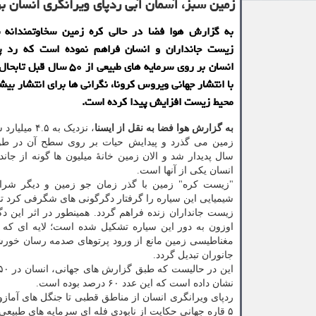
زمین سبز، آسمان آبی ردپای ویرانگری انسان بر
به گزارش هوا فضا در حالی کره زمین سخاوتمندانه ش
زیست جانداران و انسان فراهم نموده است که رد پا
انسان بر روی سرمایه‎ های طبیعی از ۰
با انتشار جهانی ویروس کرونا، نگرانی ها برای انتشار بیش
محیط زیست افزایش پیدا کرده است.
به گزارش هوا فضا به نقل از ایسنا
، نزدیک به ۴.۵
زمین می گذرد و پیدایش حیات بر روی سطح آن در طول
سال پدیدار شد و الان زمین خانهٔ میلیون ها گونه از جان
انسان یکی از آنها است.
"زیست کره" زمین با گذر زمان جو زمین و دیگر شرا
شیمیایی این سیاره را گرفتار دگرگونی های شگرفی کرد ت
زیست جانداران زنده فراهم گردد. همینطور در اثر این دگر
اوزون به دور این سیاره تشکیل شده است؛ لایه ای که 
مغناطیسی زمین مانع از ورود پرتوهای صدمه رسان خورشی
جانوران تبدیل گردد.
نشان داده است که این عدد ۶۰ درصد بوده است.
۵ قاره جهانی حکایت از نابودی فله ای سرمایه های طبیعی از جانب بشر دارد.