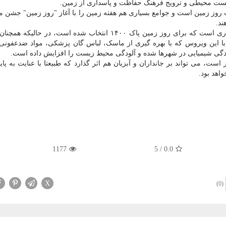
ست محیطی و ترویج فرهنگ حفاظت و پاسداری از زمین.
کشورها روز ۲۲ آوریل همزمان با ۲اردیبهشت روز زمین است و جوامع بسیاری هم هفته زمین را با آغاز "روز زمین" ج
ند.
"احیای زمین، افزایش بهره وری برای توسعه پایدار" شعاری است که برای روز زمین پاک ۱۴۰۰ انتخاب شده است، در
با این ویروس که با بهره گیری از ماسک، لباس گان پزشکی، مواد ضدعفونی 
ودگی شیمیایی در شهرها شده و آلودگی محیط زیست را افزایش داده است.
ت، می تواند بر جانداران و آبزیان هم اثر گذارد که طبیعتا با عنایت به پای
اهد بود.
1177
5
/
0.0
X
(0)