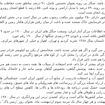
ایران هم با چالش های زیست محیطی فراوانی مواجه می باشد. شکار بی رویه بعنوان نخستین عامل، ۹۱ درصد م
می کند، ۸۲ درصد از مناطق حفاظت شده کشور با چرای بی رویه، ۷۹ درصد با تبدیل اراضی و بوته کنی، ۵۵ در
زی انجام شده است.
به سبب فرسایش شدید خاک، حوزه های آبخیز سدهای کشور دارای ۲۵۰ میلیون متر مکعب رسوب دهی در سال است و در ب
حاصلخیز در اثر فرسایش خاک شسته شده و باعث از میان رفتن هزاران هکتار زمین و کا
طوفان های ریزگرد درد دیگری است که در اولین روزهای تابستان سال ۱۳۸۸ تجربه کردیم و تهران، اهواز و خیلی از شهرهای
بر می گیرد و اگر هم خیلی شدید باشد، ضخامتش از یکی دو کیلومتر فراتر نمی ر
ر تابستان سال ۱۳۸۸ چند روزی زندگی عادی در ایران را مختل کرد، از کوه های مرتفع زاگرس و حتی رشته
 هم تحت تاثیر قرار داد.
ر روشمند، چرای بیشتر از حدّ دام، عدم استفاده از سیلاب ها، همه دست به دست هم می
ایی جدید بدهند. پوشش گیاهی، بخصوص گیاهان بومی مانند خار و خاشاک بیابا
یزگرد ایفا می کنند.
کمبود آب و استفاده نادرست از منابع آب در کشور ایران است. خشکسالی ه
ی از راه شبکه بزرگی از زیرساخت های هیدرولیکی و چاه های عمیق، وضعیت 
عیت خشک شدن دریاچه ها، رودخانه ها و تالاب ها، کاهش سطح آب های زیر
ایی و طوفان های گرد و غبار بیشتر است.
این وضعی
یل مصادف با دوم اردیبهشت و هر چهار سال یک مرتبه سوم اردیبهشت ماه، بعنوان روز "زمین پاک"