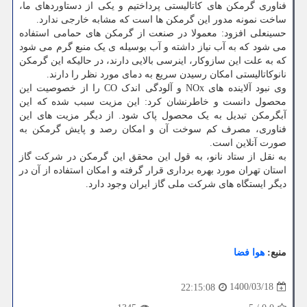
فناوری گرمکن های کاتالیستی پرداختیم و یکی از دستاوردهای ما،
ساخت نمونه مدور این گرمکن ها است که مشابه خارجی ندارد.
حسینعلی افزود: معمولا در صنعت از گرمکن های حمامی استفاده
می شود که به آب نیاز داشته و آب بوسیله ی یک منبع گرم می شود
که به علت این سازوکار، اینرسی بالایی دارند، در حالیکه این گرمکن
نانوکاتالیستی امکان رسیدن سریع به دمای مورد نظر را دارند.
وی نبود آلاینده های NOx و آلودگی اندک CO را از خصوصیت این
محصول دانست و خاطرنشان کرد: این مزیت سبب شده که این
آبگرمکن تبدیل به یک محصول پاک شود. از دیگر مزیت های این
فناوری، مصرف کم سوخت آن و امکان رصد و پایش گرمکن به
صورت آنلاین است.
به نقل از ستاد نانو، به قول این محقق این گرمکن در شرکت گاز
استان تهران مورد بهره برداری قرار گرفته و امکان استفاده از آن در
دیگر ایستگاه های شرکت ملی گاز ایران وجود دارد.
منبع:
هوا فضا
1400/03/18
22:15:08