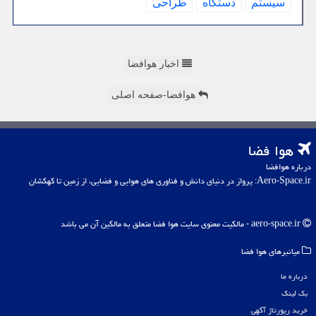
سیستم
دستگاه
طراحی
اخبار هوافضا
هوافضا-صفحه اصلی
هوا فضا
درباره هوافضا
Aero-Space.ir: پرواز در دنیای دانش و فناوری های هوایی و فضایی، از زمین تا کهکشان
aero-space.ir - مالکیت معنوی سایت هوا فضا متعلق به مالکین آن می باشد
میانبرهای هوا فضا
درباره ما
بک لینک
خرید رپورتاژ آگهی