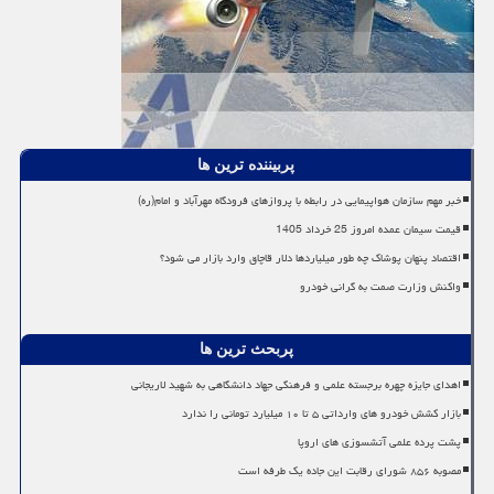
پربیننده ترین ها
خبر مهم سازمان هواپیمایی در رابطه با پروازهای فرودگاه مهرآباد و امام(ره)
قیمت سیمان عمده امروز 25 خرداد 1405
اقتصاد پنهان پوشاک چه طور میلیاردها دلار قاچاق وارد بازار می شود؟
واکنش وزارت صمت به گرانی خودرو
پربحث ترین ها
اهدای جایزه چهره برجسته علمی و فرهنگی جهاد دانشگاهی به شهید لاریجانی
بازار کشش خودرو های وارداتی ۵ تا ۱۰ میلیارد تومانی را ندارد
پشت پرده علمی آتشسوزی های اروپا
مصوبه ۸۵۶ شورای رقابت این جاده یک طرفه است