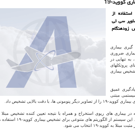
 كووید-19
استفاده از
اویر سی تی
ص زودهنگام
 گیری بیماری
 بیماری ضروری
ه تنهایی در
 بر مبنای پروتکلهای
توان برای تشخیص بیماری
ادگیری عمیق
سیستمی مبتنی
، با دقت بالایی تشخیص داد.
در بیماری های ریوی استخراج و همراه با نتیجه تعیین کننده تشخیص مبتلا
کووید-۱۹ بعنوان خروجی سیستم به کاربر عرضه می شود. این سیستم از الگور
 کووید-۱۹ انتخاب می شود.