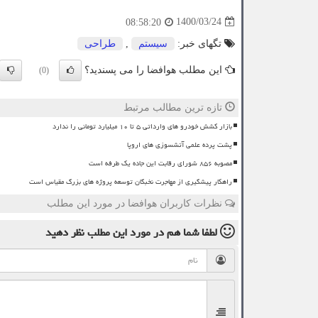
1400/03/24
08:58:20
تگهای خبر:
سیستم
,
طراحی
این مطلب هوافضا را می پسندید؟
(0)
تازه ترین مطالب مرتبط
بازار کشش خودرو های وارداتی ۵ تا ۱۰ میلیارد تومانی را ندارد
پشت پرده علمی آتشسوزی های اروپا
مصوبه ۸۵۶ شورای رقابت این جاده یک طرفه است
راهکار پیشگیری از مهاجرت نخبگان توسعه پروژه های بزرگ مقیاس است
نظرات کاربران هوافضا در مورد این مطلب
لطفا شما هم
در مورد این مطلب
نظر دهید