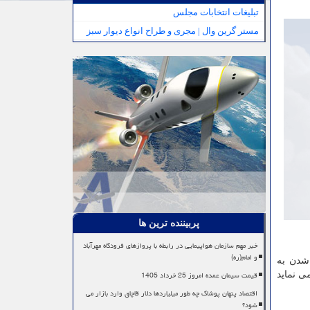
تبلیغات انتخابات مجلس
مستر گرین وال | مجری و طراح انواع دیوار سبز
پربیننده ترین ها
خبر مهم سازمان هواپیمایی در رابطه با پروازهای فرودگاه مهرآباد
و امام(ره)
 شدن به
قیمت سیمان عمده امروز 25 خرداد 1405
یتم های متنوعی برای تشخیص بیماری کووید-۱۹ استفاده می نماید
اقتصاد پنهان پوشاک چه طور میلیاردها دلار قاچاق وارد بازار می
شود؟