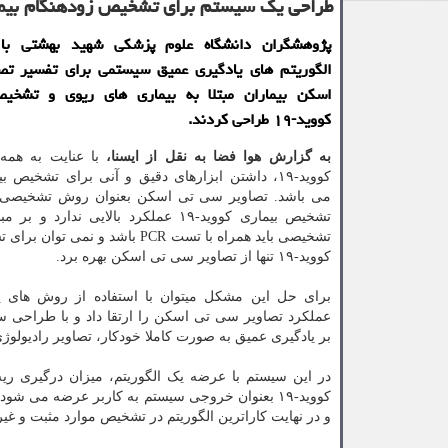
طراحی یك سیستم برای تشخیص زودهنگام بیماری
پژوهشگران دانشگاه علوم پزشکی شهید بهشتی با 
الگوریتم های یادگیری عمیق سیستمی برای تفسیر تص
اسکن بیماران مبتلا به بیماری های ریوی و تشخی
کووید-۱۹ طراحی کردند.
به گزارش هوا فضا به نقل از ایسنا،
با عنایت به همه
کووید-۱۹، داشتن ابزارهای دقیق و آنی برای تشخیص
می باشد. تصاویر سی تی اسکن بعنوان روش تشخیصی، ب
تشخیص بیماری کووید-۱۹ عملکرد بالایی ندارد و
تشخیصی باید همراه با تست PCR باشد و نمی 
کووید-۱۹ تنها از تصاویر سی تی اسکن بهره برد.
برای حل این مشکل میتوان با استفاده از روش های ی
عملکرد تصاویر سی تی اسکن را ارتقا داد و با طراحی 
بر یادگیری عمیق به صورت کاملا خودکار، تصاویر رادیولوژی بیماری کووید-۱۹ را از تصاویر دیگر پنومونی ها
در این سیستم با عرضه یک الگوریتم، میزان درگیری ریه 
و در نهایت کاراترین الگوریتم در تشخیص موارد مثبت و غیر مثبت مبتلا به