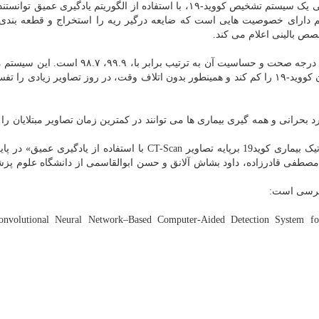
پژوهشگران دانشگاه علوم پزشکی شهید بهشتی، با طراحی یک سیستم تشخیص کووید-۱۹، با استفاده از الگوریتم یادگیری 
احی نمایند. این سیستم دارای خصوصیت هایی است که ضایعه درگیر ریه را استخراج و قطعه بند
ص بالینی اعلام می کند.
بررسی های این مطالعه در مورد این سیستم نشان داد که درجه صحت و حساسیت آن به ترتیب برابر ب
خطای تشخیصی تصاویر سی تی اسکن در تشخیص بیماران کووید-۱۹ را کم کند و همینطور بدون اتلاف وقت، در روز تصاویر زیادی 
بحرانی و همه گیری بیماری ها می توانند در کمترین زمان تصاویر مبتلایان را 
نتایج این پروژه تحقیقاتی با عنوان «سیستم تشخیص اتوماتیک بیماری کوید19 برپایه تصاویر CT-Scan با استفاده از یادگ
صطفی قادرزاده، داود بشاش آلانق و حسن ابوالقاسمی از دانشگاه علوم پز
سترسی است:
nvolutional Neural Network–Based Computer-Aided Detection System f