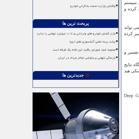
عمیق توانستند سیستم
واکنش وزارت صمت به گرانی خودرو
ی کرده و
پربحث ترین ها
ا، ۹۹.۹، ۹۸.۷ است. این سیستم می تواند
بازار کشش خودرو های وارداتی ۵ تا ۱۰ میلیارد تومانی را ندارد
را تفسیر کرده
پشت پرده علمی آتشسوزی های اروپا
مصوبه ۸۵۶ شورای رقابت این جاده یک طرفه است
تفسیر و
بارندگی شهابی برساوشی اواخر مرداد در ایران
یری عمیق» در پایگاه نتایج
شکی هید
جدیدترین ها
Deep Co