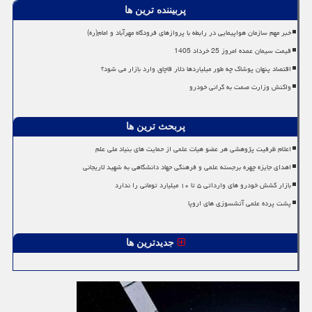
پربیننده ترین ها
خبر مهم سازمان هواپیمایی در رابطه با پروازهای فرودگاه مهرآباد و امام(ره)
قیمت سیمان عمده امروز 25 خرداد 1405
اقتصاد پنهان پوشاک چه طور میلیاردها دلار قاچاق وارد بازار می شود؟
واکنش وزارت صمت به گرانی خودرو
پربحث ترین ها
اعلام ظرفیت پژوهشی هر عضو هیات علمی از حمایت های بنیاد ملی علم
اهدای جایزه چهره برجسته علمی و فرهنگی جهاد دانشگاهی به شهید لاریجانی
بازار کشش خودرو های وارداتی ۵ تا ۱۰ میلیارد تومانی را ندارد
پشت پرده علمی آتشسوزی های اروپا
جدیدترین ها