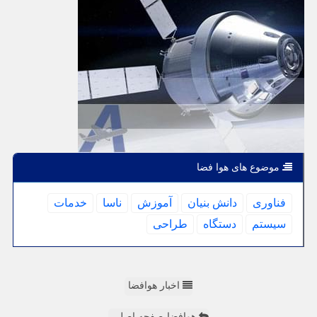
موضوع های هوا فضا
فناوری
دانش بنیان
آموزش
ناسا
خدمات
سیستم
دستگاه
طراحی
اخبار هوافضا
هوافضا-صفحه اصلی