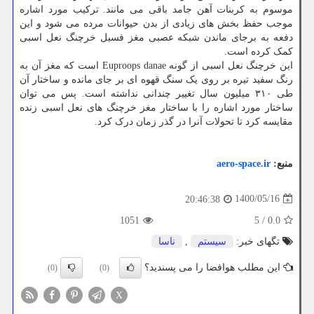
موسوم به کربنات آهن جامد باقی می مانند. ترکیب مورد اشاره
موجب حفظ بخش های زیادی از بدن حیوانات مرده می شود و این
دفعه به برجای ماندن شبکه عصبی مغز فسیل خرچنگ نعل اسبی
کمک کرده است.
این خرچنگ نعل اسبی از گونه Euproops danae است که مغز آن به
رنگ سفید تیره بر روی یک سنگ قهوه ای بر جای مانده و ساختار آن
طی ۳۱۰ میلیون سال تغییر چندانی نداشته است. پس می توان
ساختار مورد اشاره را با ساختار مغز خرچنگ های نعل اسبی زنده
مقایسه کرد تا تحولات آنرا در گذر زمان درک کرد.
منبع:
aero-space.ir
1400/05/16
20:46:38
1051
5
/
0.0
تگهای خبر:
سیستم
,
ناسا
این مطلب هوافضا را می پسندید؟
(0)
(0)
X