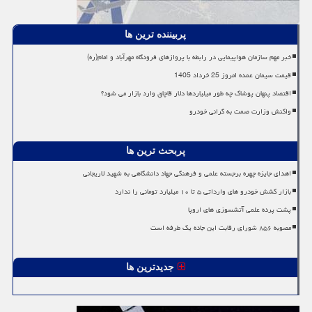
پربیننده ترین ها
خبر مهم سازمان هواپیمایی در رابطه با پروازهای فرودگاه مهرآباد و امام(ره)
قیمت سیمان عمده امروز 25 خرداد 1405
اقتصاد پنهان پوشاک چه طور میلیاردها دلار قاچاق وارد بازار می شود؟
واکنش وزارت صمت به گرانی خودرو
پربحث ترین ها
اهدای جایزه چهره برجسته علمی و فرهنگی جهاد دانشگاهی به شهید لاریجانی
بازار کشش خودرو های وارداتی ۵ تا ۱۰ میلیارد تومانی را ندارد
پشت پرده علمی آتشسوزی های اروپا
مصوبه ۸۵۶ شورای رقابت این جاده یک طرفه است
جدیدترین ها