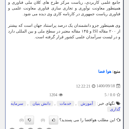
جامع علمی کاربردی، ریاست مرکز طرح های کلان ملی فناوری و
همینطور معاونت نوآوری و تجاری سازی فناوری معاونت علمی و
فناوری ریاست جمهوری در کارنامه کاری وی دیده می شود.
وی همینطور جزو دانشمندان یک درصد پراستناد جهان است که بیشتر
از ۲۰۰ مقاله ISI و ۱۴۵ مقاله معتبر در سطح ملی و بین المللی دارد
و در لیست سرآمدان علمی کشور قرار گرفته است.
منبع:
هوا فضا
1400/09/18
12:22:21
1204
5
/
0.0
تگهای خبر:
آموزش
,
خدمات
,
دانش بنیان
,
سرمایه
گذاری
این مطلب هوافضا را می پسندید؟
(0)
(0)