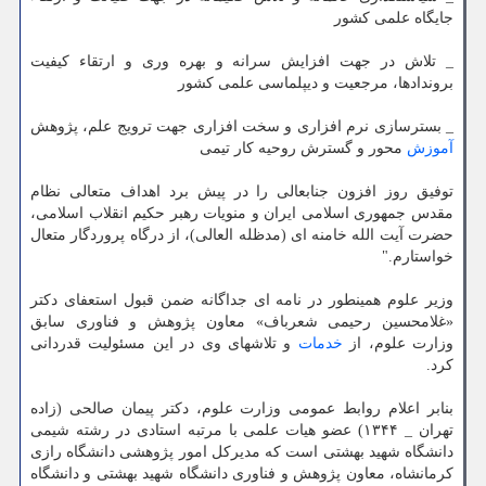
جایگاه علمی کشور
_ تلاش در جهت افزایش سرانه و بهره وری و ارتقاء کیفیت
بروندادها، مرجعیت و دیپلماسی علمی کشور
_ بسترسازی نرم افزاری و سخت افزاری جهت ترویج علم، پژوهش
آموزش
محور و گسترش روحیه کار تیمی
توفیق روز افزون جنابعالی را در پیش برد اهداف متعالی نظام
مقدس جمهوری اسلامی ایران و منویات رهبر حکیم انقلاب اسلامی،
حضرت آیت الله خامنه ای (مدظله العالی)، از درگاه پروردگار متعال
خواستارم."
وزیر علوم همینطور در نامه ای جداگانه ضمن قبول استعفای دکتر
«غلامحسین رحیمی شعرباف» معاون پژوهش و فناوری سابق
وزارت علوم، از
خدمات
و تلاشهای وی در این مسئولیت قدردانی
کرد.
بنابر اعلام روابط عمومی وزارت علوم، دکتر پیمان صالحی (زاده
تهران _ ۱۳۴۴) عضو هیات علمی با مرتبه استادی در رشته شیمی
دانشگاه شهید بهشتی است که مدیرکل امور پژوهشی دانشگاه رازی
کرمانشاه، معاون پژوهش و فناوری دانشگاه شهید بهشتی و دانشگاه