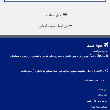
اخبار هوافضا
هوافضا-صفحه اصلی
هوا فضا
درباره هوافضا
Aero-Space.ir: پرواز در دنیای دانش و فناوری های هوایی و فضایی، از زمین تا کهکشان
aero-space.ir - مالکیت معنوی سایت هوا فضا متعلق به مالکین آن می باشد
میانبرهای هوا فضا
درباره ما
بک لینک
خرید رپورتاژ آگهی
مطالب هوا فضا