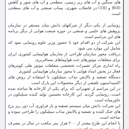
های سنگین و آب های زیر زمینی، سطحی و آب های شور و کاهش
BOD و COD در فاضلاب شهری، پساب صنعتی و آب های سطحی
است.
رونمایی از یکی دیگر از شرکتهای دانش بنیان مستقر در سازمان
پژوهش های علمی و صنعتی در حوزه صنعت هوایی از دیگر برنامه
های این مراسم است.
این شرکت از دو اقدام خود با حضور وزیر علوم رونمایی نمود که
شامل این موارد می شود:
دریافت مجوز سازمان طراحی از سازمان هواپیمایی کشوری ایران
برای متعلقات موتورهای جت هواپیماهای مسافربری
راه اندازی مرکز تعمیرات تخصصی متعلقات موتور هلی کوپترهای
فعال در بخش امداد هوایی با مجوز سازمان هواپیمایی کشوری
دستگاه تصفیه و پالایش مذاب سیلیکون با استفاده از روش های
اکسیداسیون تلفیقی از دیگر محصولات این پارک است.
در این مراسم از تجهیزاتی که برای یکی از کارخانه ها ساخته شده
است، رونمایی گردید. این کارخانه نخستین تولید کننده سیلیکون در
خاورمیانه است.
این شرکت دانش بنیان سیستم تصفیه و باز فراوری آب دور ریز برج
های خنک کننده و تصفیه و پالایش مذاب سیلیکون را طراحی نموده و
ساخته است.
با انجام این طرح بیشتر از ۲۰۰ هزار متر مکعب در سال در مصرف
آب صرفه جویی خواهد شد.