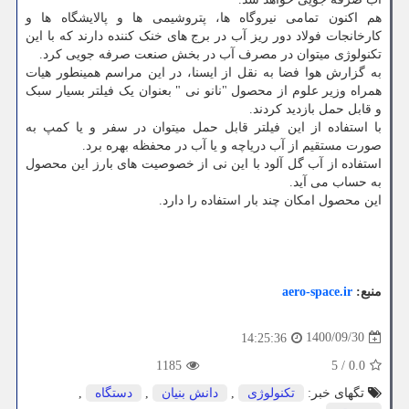
هم اکنون تمامی نیروگاه ها، پتروشیمی ها و پالایشگاه ها و
کارخانجات فولاد دور ریز آب در برج های خنک کننده دارند که با این
تکنولوژی میتوان در مصرف آب در بخش صنعت صرفه جویی کرد.
به گزارش هوا فضا به نقل از ایسنا، در این مراسم همینطور هیات
همراه وزیر علوم از محصول "نانو نی " بعنوان یک فیلتر بسیار سبک
و قابل حمل بازدید کردند.
با استفاده از این فیلتر قابل حمل میتوان در سفر و یا کمپ به
صورت مستقیم از آب دریاچه و یا آب در محفظه بهره برد.
استفاده از آب گل آلود با این نی از خصوصیت های بارز این محصول
به حساب می آید.
این محصول امکان چند بار استفاده را دارد.
منبع:
aero-space.ir
1400/09/30
14:25:36
1185
5
/
0.0
تگهای خبر:
تكنولوژی
,
دانش بنیان
,
دستگاه
,