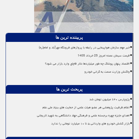
پربیننده ترین ها
خبر مهم سازمان هواپیمایی در رابطه با پروازهای فرودگاه مهرآباد و امام(ره)
قیمت سیمان عمده امروز 25 خرداد 1405
اقتصاد پنهان پوشاک چه طور میلیاردها دلار قاچاق وارد بازار می شود؟
واکنش وزارت صمت به گرانی خودرو
پربحث ترین ها
پژوپارس ۶۴۰ میلیون تومان شد
اعلام ظرفیت پژوهشی هر عضو هیات علمی از حمایت های بنیاد ملی علم
اهدای جایزه چهره برجسته علمی و فرهنگی جهاد دانشگاهی به شهید لاریجانی
بازار کشش خودرو های وارداتی ۵ تا ۱۰ میلیارد تومانی را ندارد