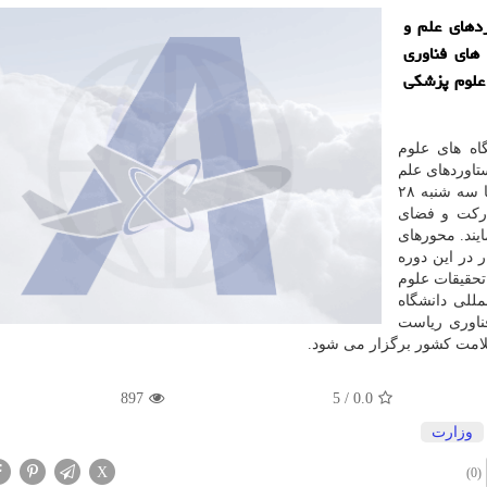
دهای علم و
 های فناوری
علوم پزشکی
اه های علوم
اوردهای علم
و فناوری که در حاشیه جشنواره رازی برگزار می شود تا سه شنبه ۲۸
ارکت و فضای
ایند. محورهای
 در این دوره
تحقیقات علوم
 المللی دانشگاه
ناوری ریاست
لامت کشور برگزار می شود.
897
5
/
0.0
وزارت
X
(0)