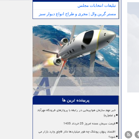
تبلیغات انتخابات مجلس
مستر گرین وال | مجری و طراح انواع دیوار سبز
پربیننده ترین ها
خبر مهم سازمان هواپیمایی در رابطه با پروازهای فرودگاه مهرآباد
و امام(ره)
قیمت سیمان عمده امروز 25 خرداد 1405
اقتصاد پنهان پوشاک چه طور میلیاردها دلار قاچاق وارد بازار می
شود؟