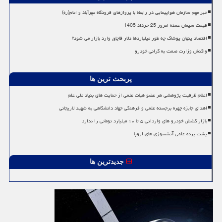
خبر مهم سازمان هواپیمایی در رابطه با پروازهای فرودگاه مهرآباد و امام(ره)
قیمت سیمان عمده امروز 25 خرداد 1405
اقتصاد پنهان پوشاک چه طور میلیاردها دلار قاچاق وارد بازار می شود؟
واکنش وزارت صمت به گرانی خودرو
پربحث ترین ها
اعلام ظرفیت پژوهشی هر عضو هیات علمی از حمایت های بنیاد ملی علم
اهدای جایزه چهره برجسته علمی و فرهنگی جهاد دانشگاهی به شهید لاریجانی
بازار کشش خودرو های وارداتی ۵ تا ۱۰ میلیارد تومانی را ندارد
پشت پرده علمی آتشسوزی های اروپا
جدیدترین ها