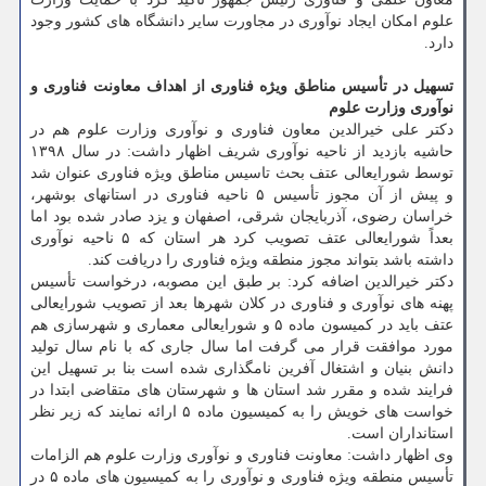
علوم امکان ایجاد نوآوری در مجاورت سایر دانشگاه های کشور وجود
دارد.
تسهیل در تأسیس مناطق ویژه فناوری از اهداف معاونت فناوری و
نوآوری وزارت علوم
دکتر علی خیرالدین معاون فناوری و نوآوری وزارت علوم هم در
حاشیه بازدید از ناحیه نوآوری شریف اظهار داشت: در سال ۱۳۹۸
توسط شورایعالی عتف بحث تاسیس مناطق ویژه فناوری عنوان شد
و پیش از آن مجوز تأسیس ۵ ناحیه فناوری در استانهای بوشهر،
خراسان رضوی، آذربایجان شرقی، اصفهان و یزد صادر شده بود اما
بعداً شورایعالی عتف تصویب کرد هر استان که ۵ ناحیه نوآوری
داشته باشد بتواند مجوز منطقه ویژه فناوری را دریافت کند.
دکتر خیرالدین اضافه کرد: بر طبق این مصوبه، درخواست تأسیس
پهنه های نوآوری و فناوری در کلان شهرها بعد از تصویب شورایعالی
عتف باید در کمیسون ماده ۵ و شورایعالی معماری و شهرسازی هم
مورد موافقت قرار می گرفت اما سال جاری که با نام سال تولید
دانش بنیان و اشتغال آفرین نامگذاری شده است بنا بر تسهیل این
فرایند شده و مقرر شد استان ها و شهرستان های متقاضی ابتدا در
خواست های خویش را به کمیسیون ماده ۵ ارائه نمایند که زیر نظر
استانداران است.
وی اظهار داشت: معاونت فناوری و نوآوری وزارت علوم هم الزامات
تأسیس منطقه ویژه فناوری و نوآوری را به کمیسیون های ماده ۵ در