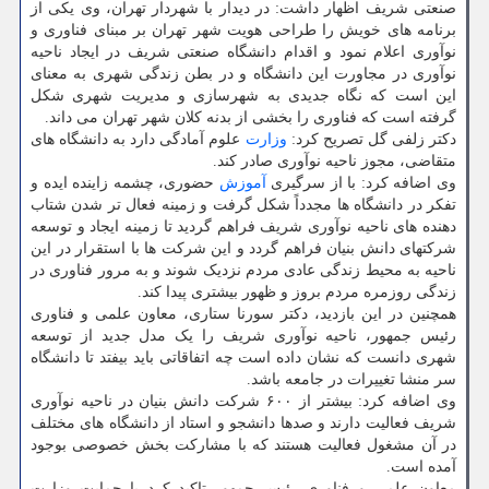
صنعتی شریف اظهار داشت: در دیدار با شهردار تهران، وی یکی از
برنامه های خویش را طراحی هویت شهر تهران بر مبنای فناوری و
نوآوری اعلام نمود و اقدام دانشگاه صنعتی شریف در ایجاد ناحیه
نوآوری در مجاورت این دانشگاه و در بطن زندگی شهری به معنای
این است که نگاه جدیدی به شهرسازی و مدیریت شهری شکل
گرفته است که فناوری را بخشی از بدنه کلان شهر تهران می داند.
دکتر زلفی گل تصریح کرد:
وزارت
علوم آمادگی دارد به دانشگاه های
متقاضی، مجوز ناحیه نوآوری صادر کند.
وی اضافه کرد: با از سرگیری
آموزش
حضوری، چشمه زاینده ایده و
تفکر در دانشگاه ها مجدداً شکل گرفت و زمینه فعال تر شدن شتاب
دهنده های ناحیه نوآوری شریف فراهم گردید تا زمینه ایجاد و توسعه
شرکتهای دانش بنیان فراهم گردد و این شرکت ها با استقرار در این
ناحیه به محیط زندگی عادی مردم نزدیک شوند و به مرور فناوری در
زندگی روزمره مردم بروز و ظهور بیشتری پیدا کند.
همچنین در این بازدید، دکتر سورنا ستاری، معاون علمی و فناوری
رئیس جمهور، ناحیه نوآوری شریف را یک مدل جدید از توسعه
شهری دانست که نشان داده است چه اتفاقاتی باید بیفتد تا دانشگاه
سر منشا تغییرات در جامعه باشد.
وی اضافه کرد: بیشتر از ۶۰۰ شرکت دانش بنیان در ناحیه نوآوری
شریف فعالیت دارند و صدها دانشجو و استاد از دانشگاه های مختلف
در آن مشغول فعالیت هستند که با مشارکت بخش خصوصی بوجود
آمده است.
معاون علمی و فناوری رئیس جمهور تاکید کرد با حمایت وزارت