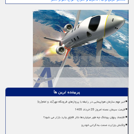
پربیننده ترین ها
خبر مهم سازمان هواپیمایی در رابطه با پروازهای فرودگاه مهرآباد و امام(ره)
قیمت سیمان عمده امروز 25 خرداد 1405
اقتصاد پنهان پوشاک چه طور میلیاردها دلار قاچاق وارد بازار می شود؟
واکنش وزارت صمت به گرانی خودرو