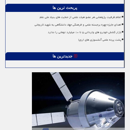
پربحث ترین ها
اعلام ظرفیت پژوهشی هر عضو هیات علمی از حمایت های بنیاد ملی علم
اهدای جایزه چهره برجسته علمی و فرهنگی جهاد دانشگاهی به شهید لاریجانی
بازار کشش خودرو های وارداتی ۵ تا ۱۰ میلیارد تومانی را ندارد
پشت پرده علمی آتشسوزی های اروپا
جدیدترین ها