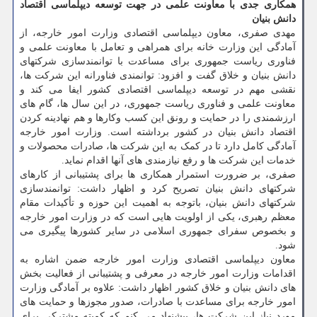
همکاری جدی با معاونت علمی در جهت توسعه دیپلماسی اقتصاد
دانش بنیان
مهدی صفری، معاون دیپلماسی اقتصادی وزارت امور خارجه، از
آمادگی این وزارت خانه برای همراهی و تعامل با معاونت علمی و
فناوری ریاست جمهوری برای مساعدت با توانمندسازی شرکتهای
دانش بنیان و خلاق گفت و افزود: توانمندی فناورانه این شرکت ها،
نقشی مهم در توسعه دیپلماسی اقتصادی کشور ایفا می کند و
معاونت علمی و فناوری ریاست جمهوری، در این سال ها، گام های
ارزشمندی را در حمایت و رونق این کسب وکارها و هم نهادینه کردن
اقتصاد دانش بنیان در کشور برداشته است. وزارت امور خارجه
آمادگی کامل دارد تا در کمک به این شرکت ها، صادرات محصولات و
خدمات این شرکت ها و رفع نیازمندی های آنها اقدام نماید.
صفری، بر ضرورت استمرار همکاری ها برای پشتیبانی از کارهای
شرکتهای دانش بنیان تصریح کرد و اظهار داشت: توانمندسازی
شرکتهای دانش بنیان، باتوجه به اهمیت این حوزه و تأکیدات مقام
معظم رهبری، یکی از اولویت هایی است که در وزارت امور خارجه
و بخصوص سفرای جمهوری اسلامی در سایر کشورها پیگیری می
شود.
معاون دیپلماسی اقتصادی وزارت امور خارجه ضمن اشاره به
اقدامات وزارت امور خارجه در معرفی و پشتیبانی از فعالیت بخش
های دانش بنیان و خلاق کشور اظهار داشت: علاوه بر آمادگی وزارت
امور خارجه برای مساعدت با صادرات، صدور مجوزها و حمایت های
مورد نیاز این شرکت ها، پیشنهاد می کنم که کمیته مشترکی برای