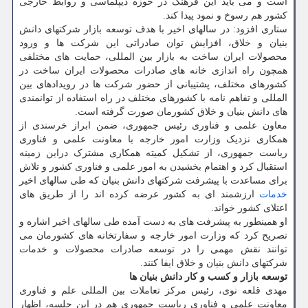
است و می باید این فرهنگ در حوزه دیپلماسی و روابط خارجی
کشور هم رسوخ و نمود پیدا کند.
ستاری افزود: در سالهای اخیر با هدف توسعه بازار شرکتهای دانش
بنیان و خلاق، افزایش توان صادراتی این شرکت ها و ورود
محصولات ایران ساخت به بازار بین المللی، حمایت های مختلفی
همچون راه اندازی خانه های صادرات محصولات ایران ساخت در
کشورهای مختلف، پشتیبانی از حضور شرکت ها در رویدادهای بین
المللی و تفاهم نامه با کشورهای مختلف در راه استفاده از توانمندی
های دانش بنیان و خلاق کشورمان صورت گرفته است.
معاون علمی و فناوری رئیس جمهوری، ضمن ابراز خرسندی از
همکاری نزدیک وزارت امور خارجه با معاونت علمی و فناوری
ریاست جمهوری، از تشکیل کمیته همکاری مشترک دراین زمینه
استقبال کرد و اهتمام بخشیدن به امور علمی و فناوری کشور و تلاش
برای مساعدت با پیشرفت شرکتهای دانش بنیان که طی سالهای اخیر
خدمات
ارزشمند ای به کشور عرضه کرده اند را از طریق های
اعتلای کشور خواند.
او همینطور به پیشرفت های به دست آمده طی سالهای اخیر اشاره و
تصریح کرد که وزارت امور خارجه و سفارتخانه های کشورمان می
توانند نقش مهمی را در توسعه صادرات محصولات و خدمات
شرکتهای دانش بنیان و خلاق ایفا کنند.
توسعه بازار و کسب و کار دانش بنیان ها
مهدی قلعه نوی، رئیس مرکز تعاملات بین المللی علم و فناوری
معاونت علمی و فناوری ریاست جمهوری هم در این جلسه، اظهار