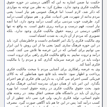
حکمت نیا ضمن اشاره به این که آگاهی درستی در حوزه حقوق
مالکیت فکری وجود ندارد، مطرح کرد: به نظر من توجه به مواردی
که ذکر شد، لازم است؛ اما فرهنگ عمومی هم نیاز است؛ یعنی
مردم بدانند از شهرت، هنر، ادبیات، تفکر و... هم میتوان کسب درآمد
کرد. ظرفیت خوب مردمی برای کسب درآمد وجود دارد، اما آنچه
نیاز است، فهم درست و برنامه ریزی دقیق است. به واقع نه تنها
آگاهی درستی در زمینه حقوق مالکیت فکری وجود ندارد، بلکه
تصویری که مردم از آن دارند، به شدت اشتباه است.
وی مالکیت فکری را یک امر اقتصادی دانست و خاطرنشان کرد: باید
در این حوزه فرهنگ سازی کنیم؛ یعنی ما از این روش با این ابزار
می توانیم برای کسانی که در این عرصه ها تلاش می کنند، کسب
درآمد و ثروت نماییم. به واقع مالکیت فکری راهی برای ثروت است.
دولت باید در این عرصه سرمایه گذاری کند و مردم را با مالکیت
فکری آشنا کند.
وی به عرضه راهکاری برای آشنایی مردم با مبحث مالکیت فکری
پرداخت و اظهار نمود: جامعه باید قانع شود همانطور که به کالای
فیزیکی کسی احترام می گذارد، به دارایی های فکری او هم احترام
بگذارد. این امر باید از همان دوران مدرسه ابتدایی فرهنگ سازی
شود. بحث حقوق مالکیت فکری در رشته حقوق است، اما بهره
برداری آن باید در دانشگاه های صنعتی اتفاق بیفتد. در رشته های
علوم انسانی، تولید فکری داریم، ولی فرد نمی داند چطور از آن
کسب درآمد کند؛ پس در این جا هم باید آگاهی صورت گیرد. مصرف