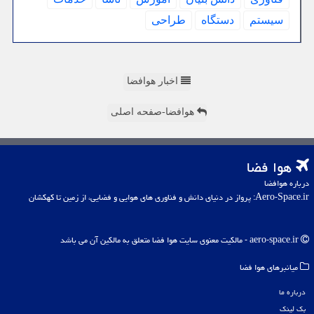
سیستم
دستگاه
طراحی
اخبار هوافضا
هوافضا-صفحه اصلی
هوا فضا
درباره هوافضا
Aero-Space.ir: پرواز در دنیای دانش و فناوری های هوایی و فضایی، از زمین تا کهکشان
aero-space.ir - مالکیت معنوی سایت هوا فضا متعلق به مالکین آن می باشد
میانبرهای هوا فضا
درباره ما
بک لینک