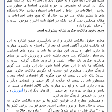
کننده هم باید آگاه شود و به حقوق دیگران احترام بگذارد. نکته مهم
دیگر این است که بخصوص در حوزه فناوری اساسا ما چطور می
توانیم از اطلاعات در ارتباط با اختراعات استفاده نماییم. حالا دانشگاه
های ما بیشتر مقاله می خوانند، حال آن که هیچ وقت اختراعات در
مقاله منعکس نمی گردد، بلکه در اظهارنامه اختراع موجود است و
آن حکم علم را دارد.
وجود دعوی مالکیت فکری نشانه پیشرفت است
معاون حقوق مالکیت فکری وزارت دادگستری ضمن اشاره به این
که مالکیت فکری آگاهی است که بعد از آن احتیاج به یکسری مهارت
ها دارد، اظهار داشت: این مهارت ها باید در دوره های ابتدایی،
دبیرستان، دانشگاه و... وجود داشته باشد و پرورش یابد. بر مبنای
مالکیت فکری یک نظام علمی و فناوری شکل گرفته است و
دانشگاه ما باید با این نظام آشنا شود. بنابراین وقتی می گویم
فرهنگ سازی، منظورم این نیست که بگوییم مالکیت فکری مهم
است؛ بلکه باید یاد بدهیم که فرد چگونه کار اقتصادی انجام دهد و
همینطور باید یاد بدهیم که چگونه از کار علمی و اقتصادی دیگران
بهره برداری کند. به واقع باید مهارت تولید کالای اقتصادی مبتنی بر
دانش و مهارت بهره برداری علمی از کارهای دیگران را
آموزش
داد
و در این خصوص فرهنگ سازی کرد.
او همینطور مطرح کرد: قوانین کشورها در حوزه مالکیت فکری به
شدت درحال تحول و بروزرسانی است. حجم قوانین برخی کشورها
در ۳۰ سال قبل ۱۰ برابر شده؛ یعنی اگر ۱۰۰ ماده بود، حالا به ۱۰۰۰