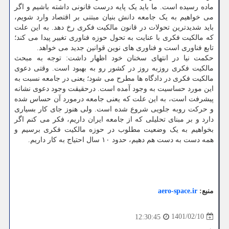
ماده رسیده است. ما باید یک پایه درست قانونی داشته باشیم و اگر
می خواهیم به یک جامعه دانش بنیان مبتنی بر اقتصاد وارد شویم،
باید شدیدترین تحولات در قانون مالکیت فکری رخ دهد. به این علت
که مالکیت فکری با عنایت به تحول حوزه فناوری تغییر پیدا می کند؛
تابع فناوری است و فناوری های نوین قوانین جدید می خواهد.
حکمت نیا در انتهای سخنان خود اظهار داشت: توجه به مبحث
مالکیت فکری روزبه روز در کشور رو به بهبود است. وقتی دعوی
مالکیت فکری در دادگاه ها مطرح می شود؛ یعنی در جامعه نسبت به
این مورد حساسیت به وجود آمده است. درحقیقت وجود دعوی نشانه
پیشرفت است، به این علت که یعنی جامعه درمورد آن حساس شده
و حرکت روبه جلویی شروع شده است. ولی هنوز جای کار بسیاری
دارد و بر مبنای تحلیلی که از جامعه ایران داریم، فکر می کنم اگر
بخواهیم به یک وضعیت مطلوب در حوزه مالکیت فکری برسیم و
همه دست به دست هم دهیم، حدود ۱۰ سال احتیاج به کار داریم.
منبع:
aero-space.ir
1401/02/10
12:30:45