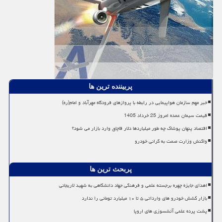
پربیننده ترین ها
خبر مهم سازمان هواپیمایی در رابطه با پروازهای فرودگاه مهرآباد و امام(ره)
قیمت سیمان عمده امروز 25 خرداد 1405
اقتصاد پنهان پوشاک چه طور میلیاردها دلار قاچاق وارد بازار می شود؟
واکنش وزارت صمت به گرانی خودرو
پربحث ترین ها
اهدای جایزه چهره برجسته علمی و فرهنگی جهاد دانشگاهی به شهید لاریجانی
بازار کشش خودرو های وارداتی ۵ تا ۱۰ میلیارد تومانی را ندارد
پشت پرده علمی آتشسوزی های اروپا