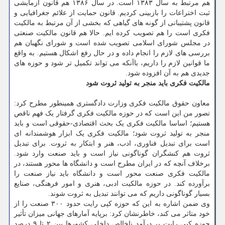
هم مرتبط به سال ۱۳۸۳ است. در سال ۱۳۸۶ هم قانون آزمایشی
ثبت اختراعات را بازبینی کردیم. قانون حمایت از علائم جغرافیایی و
قانون پشتیبانی از گونه های گیاهی که بخشی از آن مرتبط به مالکیت
فکری است را هم تصویب کرده ایم. حالا هم قانون مالکیت صنعتی
در مجلس شورای اسلامی تصویب شده است و شورای نگهبان هم
بررسی های لازم را انجام داده و در حال رفع اشکال هستیم. به واقع
ما قوانین لازم را داریم، باآنکه می تواند تکمیل تر شود و حوزه های
جدیدی هم به آن افزوده شود.
مالکیت فکری باید منجر به تولید ثروت شود
معاون حقوق مالکیت فکری وزارت دادگستری همینطور مطرح کرد:
تصور من این است که در حوزه مالکیت فکری گرفتار یک فهم ناقص
هستیم؛ اساسا مالکیت فکری یک بحث اقتصادی-حقوقی است و باید
منجر به تولید ثروت شود؛ مالکیت فکری یک ابزار هوشمندانه ای
است برای تبدیل فناوری، ادب، هنر و ابتکار به ثروت. برای تبدیل
ثروت هم کنشگران گوناگونی نیاز است و باید صنعت وارد شود.
برخلاف آنچه که در ایران مطرح است و دانشگاه ها محور هستند، در
مالکیت فکری صنعت محور است و دانشگاه باید نیاز صنعت را
برآورده کند. در حوزه مالکیت ادبی، هنری و امور فرهنگی، صنایع
بسیار گوناگونی داریم که می توانند تبدیل به ثروت شوند.
وی ضمن اشاره به این که حوزه کپی رایت حدود ۳۰۰ صنعت را از
خود متاثر می کند، خاطرنشان کرد: برپایه آمارهای جهانی میزان تأثیر
حوزه کپی رایت بر درآمد ناخالص داخلی کشورها بین ۲ تا ۹ درصد