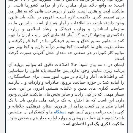
است؛ به واقع بالای هزار میلیارد دلار از درآمد کشورها ناشی از
مالکیت ادبی و هنری است. یکی از زیرساخت هایی که به نظر من
برای تصمیم گیری حاکمیت لازم است، افزون بر اینکه باید قانون
وجود داشته باشد، به اطلاعات و آمار هم نیاز است. بنابراین ما به
سازمان استاندارد و وزارت فرهنگ و ارشاد اسلامی و وزارت
دادگستری پیشنهاد کردیم که آمار اقتصادی کپی رایت ایران را تهیه
کنند تا بدانیم صنایع خلاق و صنایع فرهنگی ما در کجا قرارگرفته و
نقطه مزیت های ما کجاست؛ کجا بیشتر درآمد داریم و کجا بهتر می
توانیم کار کنیم؛ در هر صنعتی چه مقدار شغل آفرینی صورت گرفته
است.
ایشان در ادامه بیان نمود: حالا اطلاعات دقیق که بتوانیم برپایه آن
برنامه ریزی نماییم، وجود ندارد. پس حاکمیت باید قانون را شناسایی
کند و اطلاعات، آمار و ارقام در مورد امور مبتنی برای سیاستگذاری
را آماده کند؛ در حوزه حمایت، ترویج، صادرات و واردات و... نیازمند
سیاست گذاری های معین و عالمانه هستیم. افزون بر این، بحث
بسیار مهمی که در کپی رایت و سایر بخش های مالکیت فکری وجود
دارد، این است که ما احتیاج به یک برنامه ملی داریم. باید با یک
اقدام ملی برای کسب درآمد از فناوری، صنایع فرهنگی، خلاقانه و
کپی رایت برنامه ریزی کنیم؛ فهم
دستگاه
ها و کنشگران آن مشخص
باشد؛ شیوه های حمایت روشن و موارد اولویت دار هم مشخص شود.
مالکیت فکری یک امر اقتصادی است