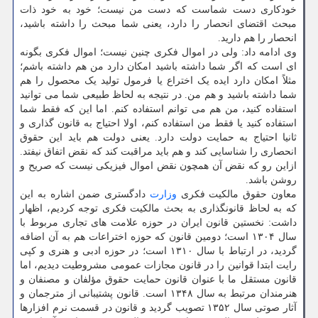
خودکاری دست شماست که دست من نیست؛ خود به خود ذات
مبحث اقتضای انحصار را دارد، یعنی شما مبحث را داشته باشید،
انحصار را هم دارید.
وی ادامه داد: ولی در اموال فکری چنین نیست؛ اموال فکری بگونه
ای است که اگر شما داشته باشید امکان دارد من هم داشته باشم؛
مثلاً امکان دارد ایده یک اختراع یا فرمول تولید یک محصول را هم
شما داشته باشید و هم من. در نتیجه به لحاظ طبیعی شما می توانید
استفاده کنید، من هم می توانم استفاده کنم. اما این که فقط شما
استفاده کنید یا فقط من استفاده کنم، اولا احتیاج به قانون گذاری و
ثانیا احتیاج به حمایت دولت دارد. یعنی دولت هم باید این حقوق
انحصاری را شناسایی کند و هم باید مراقبت کند که نقض اتفاق نیفتد.
ازاین رو که نقض آن همچون نقض اموال فیزیکی نیست که صریح و
روشن باشد.
معاون حقوق مالکیت فکری
وزارت
دادگستری ضمن اشاره به این
که به لحاظ قانونگذاری به بحث مالکیت فکری توجه کردیم، اظهار
داشت: نخستین قانون ایران در حوزه علامت های تجاری مربوط با
سال ۱۳۰۴ است؛ دومین قانون که حوزه اختراعات هم به آن اضافه
گردید، در ارتباط با سال ۱۳۱۰ است؛ در حوزه ادبی و هنری و کپی
رایت ابتدا قوانین را در قانون مجازات عمومی مشروطیت دیدیم، اما
قانون مستقل ما با عنوان قانون حمایت حقوق مؤلفان و مصنفان و
هنرمندان مرتبط به سال ۱۳۴۸ است. قانون پشتیبانی از مترجمان و
آثار صوتی سال ۱۳۵۲ تصویب گردید و قانون در قسمت نرم افزارها