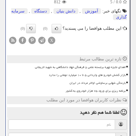
812
5
/
0.0
تگهای خبر:
آموزش
,
دانش بنیان
,
دستگاه
,
سرمایه
گذاری
این مطلب هوافضا را می پسندید؟
(0)
(0)
X
تازه ترین مطالب مرتبط
اهدای جایزه چهره برجسته علمی و فرهنگی جهاد دانشگاهی به شهید لاریجانی
بازار کشش خودرو های وارداتی ۵ تا ۱۰ میلیارد تومانی را ندارد
بارندگی شهابی برساوشی اواخر مرداد در ایران
برنامه ریزی برای ورود ۷۵ هزار خودروی به کشور
نظرات کاربران هوافضا در مورد این مطلب
لطفا شما هم
نظر دهید