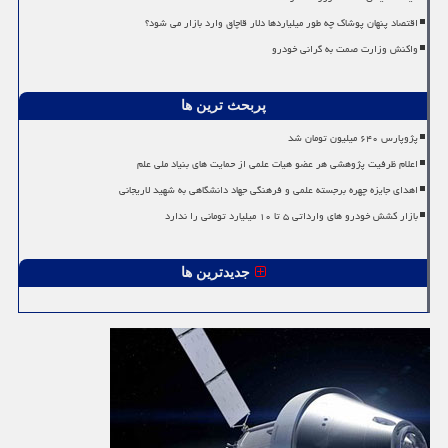
اقتصاد پنهان پوشاک چه طور میلیاردها دلار قاچاق وارد بازار می شود؟
واکنش وزارت صمت به گرانی خودرو
پربحث ترین ها
پژوپارس ۶۴۰ میلیون تومان شد
اعلام ظرفیت پژوهشی هر عضو هیات علمی از حمایت های بنیاد ملی علم
اهدای جایزه چهره برجسته علمی و فرهنگی جهاد دانشگاهی به شهید لاریجانی
بازار کشش خودرو های وارداتی ۵ تا ۱۰ میلیارد تومانی را ندارد
جدیدترین ها