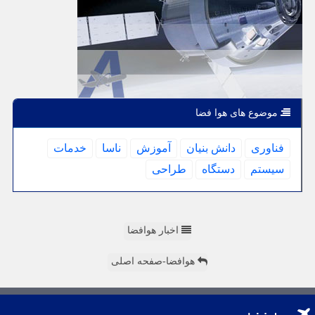
موضوع های هوا فضا
فناوری
دانش بنیان
آموزش
ناسا
خدمات
سیستم
دستگاه
طراحی
اخبار هوافضا
هوافضا-صفحه اصلی