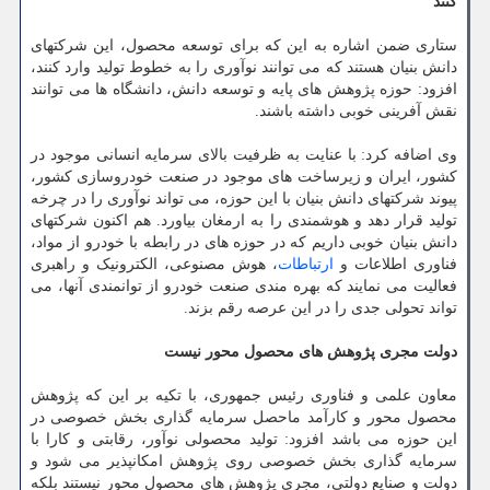
کنند
ستاری ضمن اشاره به این که برای توسعه محصول، این شرکتهای
دانش بنیان هستند که می توانند نوآوری را به خطوط تولید وارد کنند،
افزود: حوزه پژوهش های پایه و توسعه دانش، دانشگاه ها می توانند
نقش آفرینی خوبی داشته باشند.
وی اضافه کرد: با عنایت به ظرفیت بالای سرمایه انسانی موجود در
کشور، ایران و زیرساخت های موجود در صنعت خودروسازی کشور،
پیوند شرکتهای دانش بنیان با این حوزه، می تواند نوآوری را در چرخه
تولید قرار دهد و هوشمندی را به ارمغان بیاورد. هم اکنون شرکتهای
دانش بنیان خوبی داریم که در حوزه های در رابطه با خودرو از مواد،
فناوری اطلاعات و
ارتباطات
، هوش مصنوعی، الکترونیک و راهبری
فعالیت می نمایند که بهره مندی صنعت خودرو از توانمندی آنها، می
تواند تحولی جدی را در این عرصه رقم بزند.
دولت مجری پژوهش های محصول محور نیست
معاون علمی و فناوری رئیس جمهوری، با تکیه بر این که پژوهش
محصول محور و کارآمد ماحصل سرمایه گذاری بخش خصوصی در
این حوزه می باشد افزود: تولید محصولی نوآور، رقابتی و کارا با
سرمایه گذاری بخش خصوصی روی پژوهش امکانپذیر می شود و
دولت و صنایع دولتی، مجری پژوهش های محصول محور نیستند بلکه