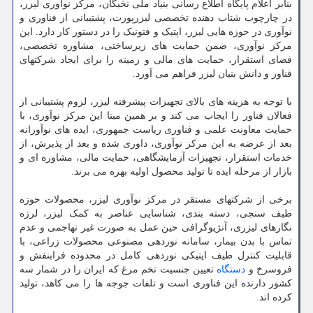
بنابر اعلام پایگاه اطلاع رسانی بنیاد ملی نخبگان، مرکز نوآوری لیزر،
در چارچوب شتاب دهنده تخصصی لیزرپورت، پشتیبانی از فناوری و
نوآوری در حوزه هایی لیزر، اپتیک و فتونیک را در دستور کار دارد. این
مرکز نوآوری، ضمن حمایت های زیرساختی، مشاوره تخصصی،
فضای استقرار، حمایت های مالی و زمینه را برای ایجاد شرکتهای
فناور و دانش بنیان لیزر فراهم می آورد.
با توجه به هزینه های بالای تجهیزات پیشرفته لیزر، لزوم پشتیبانی از
فعالان فناور را ایجاب می کند و بر همین مبنا این مرکز نوآوری، با
حمایت معاونت علمی و فناوری ریاست جمهوری، ایده های نوآورانه
بعد از عرضه به این مرکز نوآوری، داوری شده و بعد از پذیرش، از
خدمات استقرار، تجهیزات آزمایشگاهی، حمایت مالی، مشاوره ای و
بازار از مرحله ایده تا تولید محصول اولیه بهره می برند.
برخی از شرکتهای مستقر در مرکز نوآوری لیزر، محصولات حوزه
طیف سنجی، دسته بندی، شناسایی عناصر به کمک لیزر، لرزه
نگارهای لیزری، آنژیوگرافی حین عمل به صورت غیر تهاجمی و عدم
تماس با بدن بیمار، سامانه نوردهی مصنوعی محصولات زراعی، با
قابلیت کنترل طیف اپتیکی نوردهی کامل در محدوده فرابنفش و
فروسرخ و
دستگاه
تعیین جنسیت تخم مرغ که ایران را در شمار سه
کشور دارنده این فناوری است و تلفات جوجه ها را می کاهد، تولید
کرده اند.