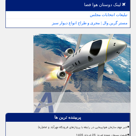
لینک دوستان هوا فضا
تبلیغات انتخابات مجلس
مستر گرین وال | مجری و طراح انواع دیوار سبز
پربیننده ترین ها
خبر مهم سازمان هواپیمایی در رابطه با پروازهای فرودگاه مهرآباد و امام(ره)
قیمت سیمان عمده امروز 25 خرداد 1405