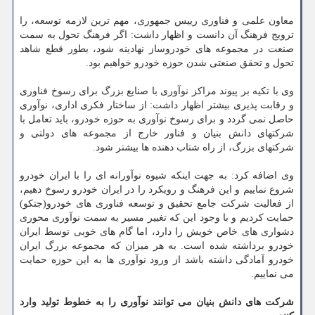
معاون علمی و فناوری رییس جمهوری، مهم ترین لازمه توسعه، را
ترویج فرهنگ آن دانست و اظهار داشت: اگر فرهنگ تحول به سمت
صنعت در مجموعه های خودروساز نهادینه شود، بطور قطع شاهد
تحول و تحقق صنعتی شدن حوزه خودرو خواهیم بود.
وی با تکیه بر پیوند مراکز نوآوری با صنایع بزرگ برای رسوخ فناوری
و رقابت پذیری بیشتر اظهار داشت: از ساختار فکری اداری، نوآوری
حاصل نمی گردد و برای رسوخ نوآوری به حوزه خودرو، باید تعامل با
شرکتهای دانش بنیان و فناور خارج از مجموعه های دولتی و
شرکتهای بزرگ، از راه شتاب دهنده ها بیشتر شود.
وی اضافه کرد: به جهت اینکه شیوه نوآورانه ای را با ایران خودرو
شروع نماییم و این فرهنگ و رویکرد را در ایران خودرو رسوخ دهیم،
از فعالیت شرکت جامع تحقیق و توسعه فناوری های خودرو(جتکو)
حمایت کردیم و با وجود این که تغییر مسیر به سمت نوآوری محوری
دشواری های خاص خویش را دارد، اما گام های خوبی توسط ایران
خودرو برداشته شده است. به هر میزان که مجموعه بزرگ ایران
خودرو آمادگی داشته باشد از ورود نوآوری ها به این حوزه حمایت
می نماییم.
شرکت های دانش بنیان می توانند نوآوری را به خطوط تولید وارد