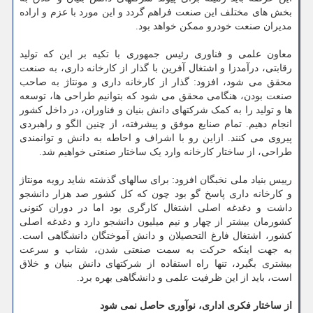
بخش های مختلف این صنعت فراهم گردد و این مورد با عزم و اراده
مدیران صنعت خودرو ممکن خواهد بود.
معاون علمی و فناوری رئیس جمهوری با تکیه بر این که تولید
رقابتی، درآمدزا و اشتغال آفرین با گذار از کارخانه داری، به صنعت
محقق می شود، افزود: گذار از کارخانه داری و مونتاژ به صاحب
صنعت بودن، هنگامی محقق می شود که بتوانیم طراحی ها، توسعه
ها و تولید را به کمک شرکتهای دانش بنیان و فناوران، در داخل کشور
انجام دهیم. تمام صنایع موفق و پیشرفته، از چنین الگو و راهبردی
پیروی می کنند. ازاین رو با اشراف و احاطه به دانش و توانمندی
طراحی، از ساختار کارخانه وارد یک ساختار صنعتی خواهیم شد.
رییس بنیاد ملی نخبگان افزود: برای سالهای گذشته شاید رویه مونتاژ
و کارخانه داری پاسخ گو بود چون که کل کشور صد هزار دانشجو
داشت و دغدغه اصلی اشتغال کارگری بود اما در دوران کنونی
کشورمان بیشتر از چهار و نیم میلیون دانشجو دارد و دغدغه اصلی
کشور، اشتغال فارغ التحصیلان و دانش آموختگان دانشگاهی است.
به جهت اینکه حرکت به سمت صنعتی شدن، شتاب و سرعت
بیشتری بگیرد، تنها راه استفاده از شرکتهای دانش بنیان و خلاق
است، باید از این ظرفیت علمی و دانشگاهی بهره برد.
از ساختار فکری اداری، نوآوری حاصل نمی شود