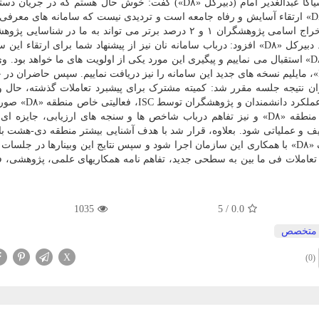
قرار گیرد. بعد از ارائه گزارش توسط ISC، پروفسور ایسیاکا عبدالغدیر امام (دبیرکل «D۸») گفت: خوش حال هستم که د
خدمات جدید ISC قرار می گیرم. یکی از اهداف اصلی «D۸» ارتقاء آسایش و رفاه جامعه است و تردیدی نیست که سامانه های 
ویژه در بحث رصد تولید علم، فناوری و نوآوری و نیز استخراج اسامی پژوهشگران ۱ و ۲ درصد برتر می تواند به ما در 
متخصصان حوزه های مختلف در منطقه «D۸» کمک نماید. دبیرکل «D۸» افزود: درباب سامانه نان نیز از پیشنهاد شما برای ارتقاء
مرحله پایلوت (برای جمهوری اسلامی ایران) به منطقه «D۸» استقبال می نماییم و پیگیری این مورد یکی از اولویت های ما خواهد بو
باتوجه به اعلام شما در خصوص اتمام طرح رتبه بندی «D۸»، مایلیم نسخه های جدید این سامانه را نیز دریافت نماییم. سپس حاضرا
ن نتیجه جلسه مقرر شد: کمیته مشترک برای پیشبرد تعاملات گذشته، حال و
طرف تشکیل گردد. همچنین، تفاهم شد تا باتوجه به رصد عمل
دراین زمینه قرار شد بعد از شناسایی پژوهشگران برتر منطقه «D۸» و نیز تفاهم درباب شاخص ها و سنجه های ارزیابی، ج
ی تجلیل از دانشمندان برتر منطقه «D۸»، تعریف و عملیاتی شود. بعلاوه، قرار شد با هدف آشنایی بیشتر منطقه دی-ه
ISC و با اولویت، چند وبینار برای کشورها و مناطق مختلف «D۸» با همکاری این سازمان اجرا شود و سپس نتایج این وبینارها د
 تعاملات فی ما بین به سطحی جدید، تفاهم نامه همکاریهای علمی، پژوهشی، ف
1035
5
/
0.0
متخصص
X
(0)