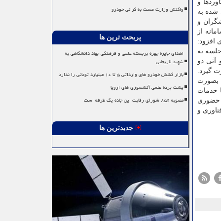
ر جریان دستاوردها و
واکنش وزارت صمت به گرانی خودرو
معرفی شده به
شناسایی پژوهشگران و
 این سامانه از
پربحث ترین ها
د. وی افزود:
ن در جلسه به
اهدای جایزه چهره برجسته علمی و فرهنگی جهاد دانشگاهی به
شهید لاریجانی
 آتی دو
کرد دانشمندان و پژوهشگران توسط ISC، فعالیتی خاص منطقه «D۸» صورت گیرد.
بازار کشش خودرو های وارداتی ۵ تا ۱۰ میلیارد تومانی را ندارد
ایزه ای بصورت
پشت پرده علمی آتشسوزی های اروپا
شت با خدمات
مصوبه ۸۵۶ شورای رقابت این جاده یک طرفه است
ر جلسات حضوری
ناوری و
جدیدترین ها