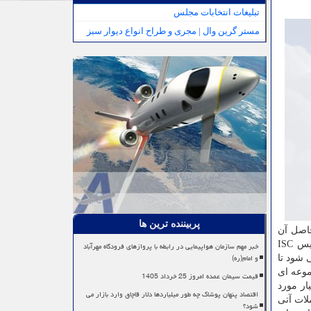
تبلیغات انتخابات مجلس
مستر گرین وال | مجری و طراح انواع دیوار سبز
پربیننده ترین ها
د. حاصل آن
نشست راه اندازی سامانه رتبه بندی دانشگاه های «D۸» بود که بعد از تکمیل در سال ۲۰۲۰ در وبگاه سازمان «D۸» قرار گرفت. رییس ISC
خبر مهم سازمان هواپیمایی در رابطه با پروازهای فرودگاه مهرآباد
و امام(ره)
یز به «D۸» معرفی شود تا
موعه ای
قیمت سیمان عمده امروز 25 خرداد 1405
یار مورد
اقتصاد پنهان پوشاک چه طور میلیاردها دلار قاچاق وارد بازار می
لات آتی
شود؟