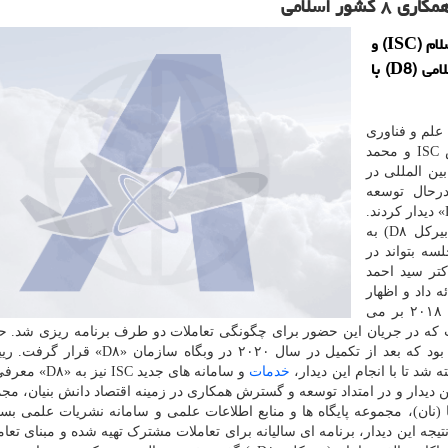
هوا فضا: مؤسسه استنادی و پایش علم و فناوری جهان اسلام (ISC) و
سازمان همکاری اقتصادی هشت کشور درحال توسعه اسلامی (D8) با
 علم و فناوری
(ISC)، هیئت ISC مرکب از سید احمد فاضل زاده رییس ISC و محمد
ین المللی در
رحال توسعه
اسلامی «D۸» در استانبول ترکیه با دبیرکل و مسئولان «D۸» دیدار کردند.
در این نشست ابتدا پروفسور ایسیاکا عبدالغدیر امام (دبیرکل D۸) به
سه بتواند در
تر سید احمد
کاملی از تعاملات گذشته با «D۸» ارائه داد و اظهار
داشت: سابقه همکاری ISC و «D۸» به سالهای ۲۰۱۳ و ۲۰۱۸ بر می
۲۰ نیز دبیرکل «D۸» در ISC حضور یافت که در جریان این حضور برای چگونگی تعاملات دو طرف برنامه ریزی ش
خدمات
و سامانه های جدید ISC ن
 دیدار و در امتداد توسعه و گسترش همکاری در زمینه اقتصاد دانش بنیان، مج
یده ها و نیازها (نان)، مجموعه پایگاه ها و منابع اطلاعات علمی و سامانه نشریات علمی بس
جه این دیدار، برنامه ای سالیانه برای تعاملات مشترک تهیه شده و مبنای تعام