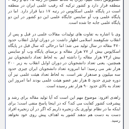
منطقه قرار دارد و کشور ترکیه که رقیب علمی ایران در منطقه
است در پایگاه علمی اسکاپوس در رتبه ۱۷ دنیا قرار دارد. اما در
پایگاه علمی وب آو ساینس جایگاه علمی این دو کشور در این دو
پایگاه علمی جابه جا شده است.
وی با اشاره به تفاوت های تولیدات مقالات علمی در قبل و پس از
انقلاب شکوهمند اسلامی اظهار داشت: در دوران اوایل انقلاب حدود
۴۷۰ مقاله در سال تولید می شد؛ اما درحالی که سال قبل در پایگاه
اسکاپوس بیش از ۷۷ هزار مقاله و برمبنای پایگاه وب آو ساینس
بیش از۷۴ هزار مقاله را داشته ایم. به لحاظ تعداد دانشجویان نیز
همچنین، یعنی تعداد دانشجویان در دوران اوایل انقلاب به زیر ۲۰۰
هزار نفر می رسید؛ اما امروزه تعداد دانشجویان ایران چیزی حدود
سه میلیون و صدهزار نفر است. به لحاظ تعداد هیئت علمی نیز آن
دوره چیزی حدود ۵ هزار نفر عضو هیئت علمی بودند اما امروز این
تعداد به بالای حدود ۹۰ هزار نفر رسیده است.
زاهدی افزود: موضوع مهم این است که آیا تولید مقاله برای رشد و
پیشرفت کشور کفایت می کند؟ که در اینجا پاسخ منفی است؛ برای
اینکه ما در نظام نوآوری یک زنجیره داریم که اگر در آن زنجیره افراد
دست به دست هم ندهند کشور به اهداف پیش روی خود نخواهد
رسید.