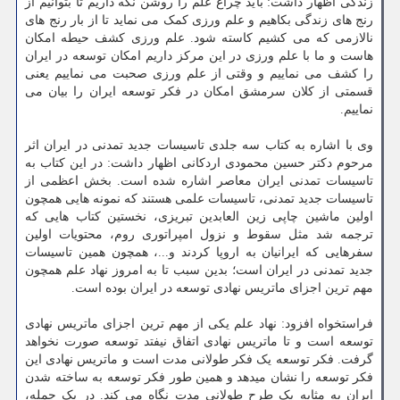
زندگی اظهار داشت: باید چراغ علم را روشن نگه داریم تا بتوانیم از
رنج های زندگی بکاهیم و علم ورزی کمک می نماید تا از بار رنج های
نالازمی که می کشیم کاسته شود. علم ورزی کشف حیطه امکان
هاست و ما با علم ورزی در این مرکز داریم امکان توسعه در ایران
را کشف می نماییم و وقتی از علم ورزی صحبت می نماییم یعنی
قسمتی از کلان سرمشق امکان در فکر توسعه ایران را بیان می
نماییم.
وی با اشاره به کتاب سه جلدی تاسیسات جدید تمدنی در ایران اثر
مرحوم دکتر حسین محمودی اردکانی اظهار داشت: در این کتاب به
تاسیسات تمدنی ایران معاصر اشاره شده است. بخش اعظمی از
تاسیسات جدید تمدنی، تاسیسات علمی هستند که نمونه هایی همچون
اولین ماشین چاپی زین العابدین تبریزی، نخستین کتاب هایی که
ترجمه شد مثل سقوط و نزول امپراتوری روم، محتویات اولین
سفرهایی که ایرانیان به اروپا کردند و...، همچون همین تاسیسات
جدید تمدنی در ایران است؛ بدین سبب تا به امروز نهاد علم همچون
مهم ترین اجزای ماتریس نهادی توسعه در ایران بوده است.
فراستخواه افزود: نهاد علم یکی از مهم ترین اجزای ماتریس نهادی
توسعه است و تا ماتریس نهادی اتفاق نیفتد توسعه صورت نخواهد
گرفت. فکر توسعه یک فکر طولانی مدت است و ماتریس نهادی این
فکر توسعه را نشان میدهد و همین طور فکر توسعه به ساخته شدن
ایران به مثابه یک طرح طولانی مدت نگاه می کند. در یک جمله،