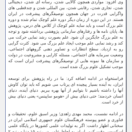
وی افزود: مواردی همچون کالایی شدن، رسانه ای شدن، دیجیتالی
شدن، تجاری شدن، رقابتی شدن، بین المللی شدن و چندقطبی های
واگرایی قدرت در جهان همچون توصیف­گرهای پیشرفت در ایران
هستند. در این دوره از زمان دیگر دوره علم کوچک تمام شده و دوره
علم بزرگ است و باید سایه علم کوچک از کلاس های درس، پژوهش
ها، پایان نامه ها و رفتارهای سازمانی پژوهشی برداشته شود و توجه
به علم بزرگ جایگزین آن شود. علم بصورت رشد نمایی حرکت می
کند و رشد نمایی علم موجب ایجاد علم بزرگ می شود. کثرت گرایی
رو به ازدیاد، سطح انتظارات و تصاویر ذهنی گروههای اجتماعی،
وضعیت سرمایه های اجتماعی، مسئله کارایی و مشروعیت در دولت
و سازمان ها نمونه هایی از توصیف­گرهای پیشرفت ایران است که
موجب تشکیل علوم بزرگ شده است.
فراستخواه در ادامه اضافه کرد: ما در راه پژوهش برای توسعه
ایران، به آینده بسیار پیچیده ای پرتاب می شویم که باید توان کاوش
آنها را داشته باشیم تا بتوانیم از آنها بهره ببریم. دنیای آینده، دنیای
انسان خردمند؛ حتی دنیای بیش از «هومو ساپینس» یعنی دنیای بیش
از خرد است.
در ادامه نشست، محمد مهدی زاهدی؛ وزیر اسبق علوم، تحقیقات و
فناوری و عضو پیوسته فرهنگستان علوم جمهوری اسلامی ایران در
سخنانی اظهار داشت: اگر به تولیدات علمی کشورها در پایگاه علمی
اسکوپوس دقت کنیم، ایران به لحاظ علمی در رتبه ۱۵ دنیا و رتبه ۲