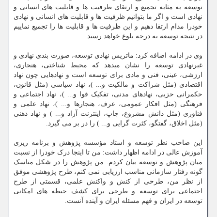
توسعه به مثابه تجمیع و ارتقای ظرفیت ها و قابلیت های انسانی و
نهادی است و اگر ما بتوانیم ظرفیت ها و قابلیت های انسانی و نهادی
خودرا مدام ارتقا دهیم و این ظرفیت ها و قابلیت ها را تجمیع نماییم
در نتیجه توسعه به درجه بلوغ خواهد رسید.
وی در ادامه اضافه کرد: ماتریس نهادی توسعه، صورت بندی نهادی و
غیرنهادی توسعه را نشان میدهد که محیط شناختی، هنجاری،
ارزشی، عینی، فنی و مادی برای توسعه است و نهادهایی چون نهاد
اقتصادی (مثل شراکت و مالکیت و... )، نهاد سیاسی (مثل قانون،
حکمرانی حزبی، نهادهای مدنی، تفکیک قوا و... )، نهاد اجتماعی و
فرهنگی (مثل افکار عمومی، عرف، هنجارها و... )، نهاد علمی و
فناوری (مثل دانش مشروع، چاپ، اینترنت آزاد و... ) و نهاد ذهنی
(مثل اخلاق، گفتگو، کثرت گرایی و... ) را در بر می گیرد.
این صاحب نظر توسعه و استاد مؤسسه پژوهش و برنامه ریزی
آموزش عالی در ادامه اظهار داشت: من تا اینجا درک خودرا از نسبت
میان پژوهش و توسعه بیان کردم. من پژوهش را در شکل مناسک
گونه رفتار سازمانی مناسب ارزیابی نمی­ کنم، طرح پژوهشی موفق
از نظر من، طرحی از کنش و واکنش علمی، قسمتی از طرح
اجتماعی برای توسعه و طرحی برای کشف حیطه های امکانی
توسعه در ایران و فهم مسئله ایران و آینده آنست.