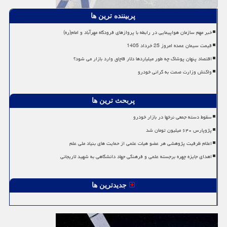
پربیننده ترین ها
خبر مهم سازمان هواپیمایی در رابطه با پروازهای فرودگاه مهرآباد و امام(ره)
قیمت سیمان عمده امروز 25 خرداد 1405
اقتصاد پنهان پوشاک چه طور میلیاردها دلار قاچاق وارد بازار می شود؟
واکنش وزارت صمت به گرانی خودرو
پربحث ترین ها
سقوط دسته جمعی نرخها در بازار خودرو
پژوپارس ۶۴۰ میلیون تومان شد
اعلام ظرفیت پژوهشی هر عضو هیات علمی از حمایت های بنیاد ملی علم
اهدای جایزه چهره برجسته علمی و فرهنگی جهاد دانشگاهی به شهید لاریجانی
جدیدترین ها