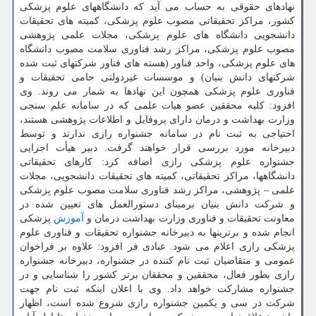
نهادهای حقوقی به حساب می آید که دانشگاههای علوم پزشکی
کشور، مراکز تحقیقاتی مصوب علوم پزشکی، کمیته های تحقیقات
دانشجویی دانشگاه های علوم پزشکی، مجلات علمی پژوهشی
مصوب علوم پزشکی، مراکز رشد فناوری سلامت مصوب دانشگاه
های علوم پزشکی، واحد فناور (هسته های فناور شرکتهای ثبت شده
شرکتهای دانش بنیان) و موسسات غیردولتی حامی تحقیقات و
فناوری علوم پزشکی همچون این نهادها به شمار می روند. وی
افزود: کلیه محققین عضو هیات علمی که در سامانه علم سنجی
وزارت بهداشت و درمان دارای پروفایل و اطلاعات پژوهشی هستند،
احتیاجی به ثبت نام در سامانه جشنواره رازی ندارند و توسط
دبیرخانه مورد بررسی قرار خواهند گرفت. دبیر هیأت اجرایی
جشنواره علوم پزشکی رازی اضافه کرد: کارهای تحقیقاتی
دانشگاهها، مراکز تحقیقاتی، کمیته های تحقیقات دانشجویی، مجلات
علمی – پژوهشی، مراکز رشد فناوری سلامت مصوب علوم پزشکی
و شرکت دانش بنیان برمبنای دستورالعمل های تعیین شده در
معاونت تحقیقات و فناوری وزارت بهداشت درمان و
آموزش
پزشکی
انجام شده و برترینها به دبیرخانه جشنواره تحقیقات و فناوری علوم
پزشکی رازی اعلام می شود. عبادی فر افزود: علاوه بر فراخوان
عمومی و متقاضیان ثبت نام کننده در جشنواره، دبیرخانه جشنواره
رازی بطور فعال، محققین و محققان برتر کشور را شناسایی و در
جشنواره مشارکت خواهد داد. وی با اعلان اینکه ثبت نام جهت
شرکت در سی و یکمین جشنواره رازی شروع شده است، اظهار