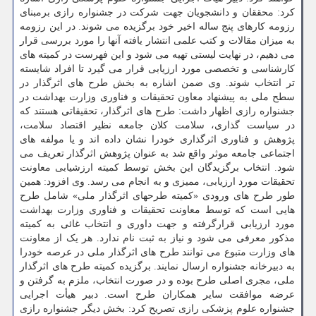
کرد: محققان و دانشجویان جهت شرکت در جشنواره رازی برمبنای
رزومه کارهای پنج ساله اخیر خود برگزیده می شوند. در این رزومه
به میزان مقالات و کتب علمی انتشار یافته آنها را مورد بررسی قرار
می دهیم، در نهایت لیستی تهیه می شود و این فهرست در کمیته های
کارشناسی و تخصصی مورد ارزیابی قرار می گیرد تا افراد شایسته
تر انتخاب شوند. وی ضمن اشاره به بخش طرح های اثرگذار در
سطح ملی به پیشنهاد معاون تحقیقات و فناوری وزارت بهداشت در
جشنواره رازی اظهار داشت: طرح های اثرگذار، تحقیقاتی هستند که
در سیاست گذاری، سلامت کلان جامعه نظیر اقتصاد سلامت،
پژوهش و فناوری اثرگذاری خودرا نشان داده اند و یا مولفه های
اجتماعی جامعه موثر واقع شد به عنوان پژوهش اثرگذار تعریف می
شود. انتخاب برگزیدگان این بخش توسط کمیته ارزشیابی معاونت
تحقیقات مورد ارزیابی، ممیزی و به انجام می رسد. وی افزود: همین
طور طرح های ورودی «کمیته طرحهای اثرگذار ملی» شامل طرح
هایی است که توسط معاونت تحقیقات و فناوری وزارت بهداشت
مورد ارزیابی قرارگرفته و جهت داوری و انتخاب غائی به کمیته
مذکور معرفی می شود و نیاز به ثبت نام ندارد. هر یک از معاونت
های وزارت متبوع می توانند طرح های اثرگذار ملی در عرصه خودرا
به دبیرخانه جشنواره ارسال نمایند. برگزیده کمیته طرح های اثرگذار
ملی، مجری اصلی طرح بوده و در صورت انتخاب، ملزم به گرفتن و
عرضه موافقت سایر همکاران طرح است. دبیر هیأت اجرایی
جشنواره علوم پزشکی رازی تصریح کرد: بخش دیگر جشنواره رازی