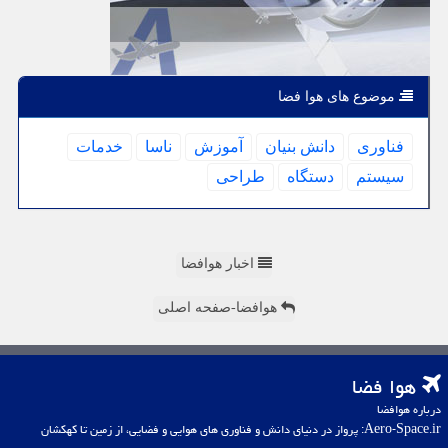
موضوع های هوا فضا
فناوری
دانش بنیان
آموزش
ناسا
خدمات
سیستم
دستگاه
طراحی
اخبار هوافضا
هوافضا-صفحه اصلی
هوا فضا
درباره هوافضا
Aero-Space.ir: پرواز در دنیای دانش و فناوری های هوایی و فضایی، از زمین تا کهکشان