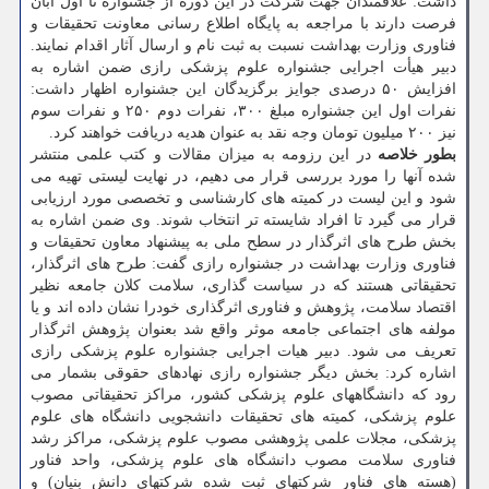
داشت: علاقمندان جهت شرکت در این دوره از جشنواره تا اول آبان
فرصت دارند با مراجعه به پایگاه اطلاع رسانی معاونت تحقیقات و
فناوری وزارت بهداشت نسبت به ثبت نام و ارسال آثار اقدام نمایند.
دبیر هیأت اجرایی جشنواره علوم پزشکی رازی ضمن اشاره به
افزایش ۵۰ درصدی جوایز برگزیدگان این جشنواره اظهار داشت:
نفرات اول این جشنواره مبلغ ۳۰۰، نفرات دوم ۲۵۰ و نفرات سوم
نیز ۲۰۰ میلیون تومان وجه نقد به عنوان هدیه دریافت خواهند کرد.
بطور خلاصه
در این رزومه به میزان مقالات و کتب علمی منتشر
شده آنها را مورد بررسی قرار می دهیم، در نهایت لیستی تهیه می
شود و این لیست در کمیته های کارشناسی و تخصصی مورد ارزیابی
قرار می گیرد تا افراد شایسته تر انتخاب شوند. وی ضمن اشاره به
بخش طرح های اثرگذار در سطح ملی به پیشنهاد معاون تحقیقات و
فناوری وزارت بهداشت در جشنواره رازی گفت: طرح های اثرگذار،
تحقیقاتی هستند که در سیاست گذاری، سلامت کلان جامعه نظیر
اقتصاد سلامت، پژوهش و فناوری اثرگذاری خودرا نشان داده اند و یا
مولفه های اجتماعی جامعه موثر واقع شد بعنوان پژوهش اثرگذار
تعریف می شود. دبیر هیات اجرایی جشنواره علوم پزشکی رازی
اشاره کرد: بخش دیگر جشنواره رازی نهادهای حقوقی بشمار می
رود که دانشگاههای علوم پزشکی کشور، مراکز تحقیقاتی مصوب
علوم پزشکی، کمیته های تحقیقات دانشجویی دانشگاه های علوم
پزشکی، مجلات علمی پژوهشی مصوب علوم پزشکی، مراکز رشد
فناوری سلامت مصوب دانشگاه های علوم پزشکی، واحد فناور
(هسته های فناور شرکتهای ثبت شده شرکتهای دانش بنیان) و