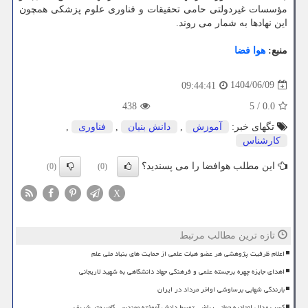
مؤسسات غیردولتی حامی تحقیقات و فناوری علوم پزشکی همچون
این نهادها به شمار می روند.
منبع:
هوا فضا
1404/06/09
09:44:41
438
5
/
0.0
تگهای خبر:
آموزش
,
دانش بنیان
,
فناوری
,
كارشناس
این مطلب هوافضا را می پسندید؟
(0)
(0)
X
تازه ترین مطالب مرتبط
اعلام ظرفیت پژوهشی هر عضو هیات علمی از حمایت های بنیاد ملی علم
اهدای جایزه چهره برجسته علمی و فرهنگی جهاد دانشگاهی به شهید لاریجانی
بارندگی شهابی برساوشی اواخر مرداد در ایران
کسب مدال اتحادیه جهانی ریاضی توسط دانش آموخته مهندسی کامپیوتر شریف