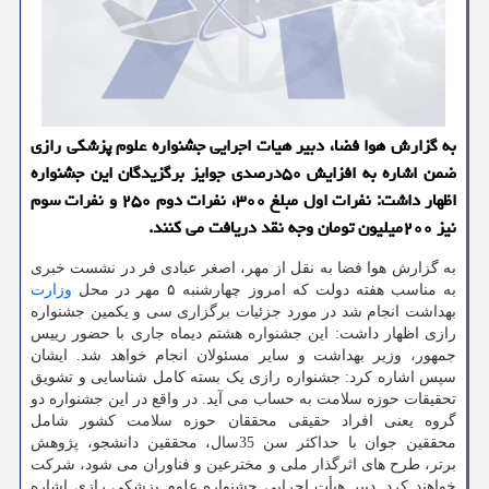
به گزارش هوا فضا، دبیر هیات اجرایی جشنواره علوم پزشکی رازی
ضمن اشاره به افزایش ۵۰درصدی جوایز برگزیدگان این جشنواره
اظهار داشت: نفرات اول مبلغ ۳۰۰، نفرات دوم ۲۵۰ و نفرات سوم
نیز ۲۰۰میلیون تومان وجه نقد دریافت می کنند.
به گزارش هوا فضا به نقل از مهر، اصغر عبادی فر در نشست خبری
به مناسب هفته دولت که امروز چهارشنبه ۵ مهر در محل
وزارت
بهداشت انجام شد در مورد جزئیات برگزاری سی و یکمین جشنواره
رازی اظهار داشت: این جشنواره هشتم دیماه جاری با حضور رییس
جمهور، وزیر بهداشت و سایر مسئولان انجام خواهد شد. ایشان
سپس اشاره کرد: جشنواره رازی یک بسته کامل شناسایی و تشویق
تحقیقات حوزه سلامت به حساب می آید. در واقع در این جشنواره دو
گروه یعنی افراد حقیقی محققان حوزه سلامت کشور شامل
محققین جوان با حداکثر سن 35سال، محققین دانشجو، پژوهش
برتر، طرح های اثرگذار ملی و مخترعین و فناوران می شود، شرکت
خواهند کرد. دبیر هیأت اجرایی جشنواره علوم پزشکی رازی اشاره