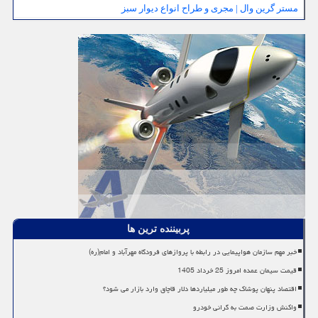
مستر گرین وال | مجری و طراح انواع دیوار سبز
پربیننده ترین ها
خبر مهم سازمان هواپیمایی در رابطه با پروازهای فرودگاه مهرآباد و امام(ره)
قیمت سیمان عمده امروز 25 خرداد 1405
اقتصاد پنهان پوشاک چه طور میلیاردها دلار قاچاق وارد بازار می شود؟
واکنش وزارت صمت به گرانی خودرو