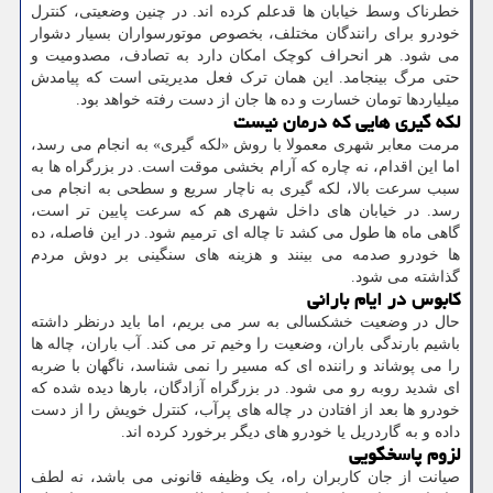
خطرناک وسط خیابان ها قدعلم کرده اند. در چنین وضعیتی، کنترل
خودرو برای رانندگان مختلف، بخصوص موتورسواران بسیار دشوار
می شود. هر انحراف کوچک امکان دارد به تصادف، مصدومیت و
حتی مرگ بینجامد. این همان ترک فعل مدیریتی است که پیامدش
میلیاردها تومان خسارت و ده ها جان از دست رفته خواهد بود.
لکه گیری هایی که درمان نیست
مرمت معابر شهری معمولا با روش «لکه گیری» به انجام می رسد،
اما این اقدام، نه چاره که آرام بخشی موقت است. در بزرگراه ها به
سبب سرعت بالا، لکه گیری به ناچار سریع و سطحی به انجام می
رسد. در خیابان های داخل شهری هم که سرعت پایین تر است،
گاهی ماه ها طول می کشد تا چاله ای ترمیم شود. در این فاصله، ده
ها خودرو صدمه می بینند و هزینه های سنگینی بر دوش مردم
گذاشته می شود.
کابوس در ایام بارانی
حال در وضعیت خشکسالی به سر می بریم، اما باید درنظر داشته
باشیم بارندگی باران، وضعیت را وخیم تر می کند. آب باران، چاله ها
را می پوشاند و راننده ای که مسیر را نمی شناسد، ناگهان با ضربه
ای شدید روبه رو می شود. در بزرگراه آزادگان، بارها دیده شده که
خودرو ها بعد از افتادن در چاله های پرآب، کنترل خویش را از دست
داده و به گاردریل یا خودرو های دیگر برخورد کرده اند.
لزوم پاسخگویی
صیانت از جان کاربران راه، یک وظیفه قانونی می باشد، نه لطف