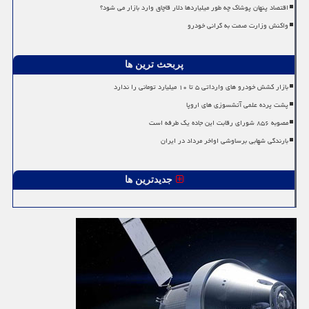
اقتصاد پنهان پوشاک چه طور میلیاردها دلار قاچاق وارد بازار می شود؟
واکنش وزارت صمت به گرانی خودرو
پربحث ترین ها
بازار کشش خودرو های وارداتی ۵ تا ۱۰ میلیارد تومانی را ندارد
پشت پرده علمی آتشسوزی های اروپا
مصوبه ۸۵۶ شورای رقابت این جاده یک طرفه است
بارندگی شهابی برساوشی اواخر مرداد در ایران
جدیدترین ها