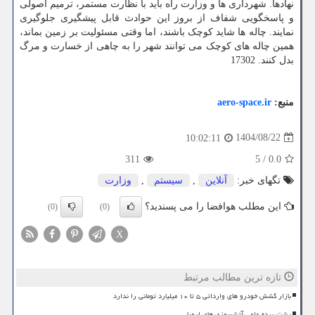
نهادها. شهرداری ها و وزارت راه باید با نظارت مستمر، ترمیم اصولی
و پاسخگویی شفاف از بروز این حوادث قابل پیشگیری جلوگیری
نمایند. چاله ها شاید کوچک باشند، اما وقتی مسئولیت بر زمین بماند،
همین چاله های کوچک می توانند شهر را به چاهی از خسارت و مرگ
بدل کنند. 17302
منبع:
aero-space.ir
1404/08/22
10:02:11
311
5
/
0.0
تگهای خبر:
آنلاین
,
سیستم
,
وزارت
این مطلب هوافضا را می پسندید؟
(0)
(0)
X
تازه ترین مطالب مرتبط
بازار کشش خودرو های وارداتی ۵ تا ۱۰ میلیارد تومانی را ندارد
پشت پرده علمی آتشسوزی های اروپا