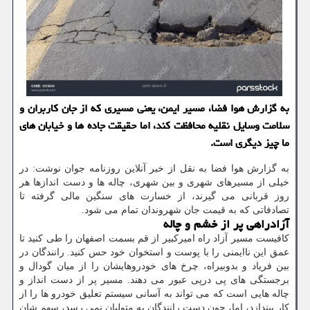
به گزارش هوا فضا، مسیر ایمن، یعنی مسیری که از جان کاربران و
سلامت وسایل نقلیه محافظت کند، اما حقیقت جاده ها و خیابان های
ما چیز دیگری است.
به گزارش هوا فضا به نقل از خبر آنلاین روزنامه جوان نوشت: در
خیلی از مسیرهای شهری و بین شهری، چاله ها و دست اندازها هر
روز قربانی می گیرند، از خسارت های سنگین مالی گرفته تا
تصادفاتی که به قیمت جان شهروندان تمام می شود.
آزادراهی پر از خشم و چاله
کافیست مسیر آزاد راه امیرکبیر از قم بسمت اصفهان را طی کنید تا
عمق این ناایمنی را با پوست و استخوان خود حس کنید. رانندگان در
بین فریاد و بدوبیراه، چرخ های خودروهایشان را از میان گودال و
برجستگی های پی درپی عبور می دهند. مسیر پر از دست انداز و
چاله هایی است که می تواند به آسانی سیستم تعلیق خودرو ها را از
کار بیندازد، اما، چون دست رانندگان به متولیان نمی رسد، سهم شان