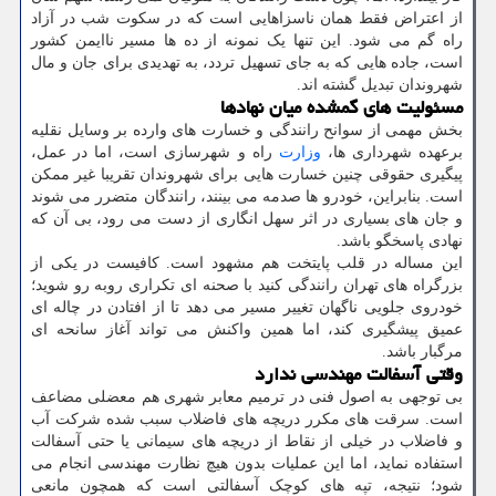
از اعتراض فقط همان ناسزاهایی است که در سکوت شب در آزاد
راه گم می شود. این تنها یک نمونه از ده ها مسیر ناایمن کشور
است، جاده هایی که به جای تسهیل تردد، به تهدیدی برای جان و مال
شهروندان تبدیل گشته اند.
مسئولیت های گمشده میان نهادها
بخش مهمی از سوانح رانندگی و خسارت های وارده بر وسایل نقلیه
برعهده شهرداری ها،
وزارت
راه و شهرسازی است، اما در عمل،
پیگیری حقوقی چنین خسارت هایی برای شهروندان تقریبا غیر ممکن
است. بنابراین، خودرو ها صدمه می بینند، رانندگان متضرر می شوند
و جان های بسیاری در اثر سهل انگاری از دست می رود، بی آن که
نهادی پاسخگو باشد.
این مساله در قلب پایتخت هم مشهود است. کافیست در یکی از
بزرگراه های تهران رانندگی کنید با صحنه ای تکراری روبه رو شوید؛
خودروی جلویی ناگهان تغییر مسیر می دهد تا از افتادن در چاله ای
عمیق پیشگیری کند، اما همین واکنش می تواند آغاز سانحه ای
مرگبار باشد.
وقتی آسفالت مهندسی ندارد
بی توجهی به اصول فنی در ترمیم معابر شهری هم معضلی مضاعف
است. سرقت های مکرر دریچه های فاضلاب سبب شده شرکت آب
و فاضلاب در خیلی از نقاط از دریچه های سیمانی یا حتی آسفالت
استفاده نماید، اما این عملیات بدون هیچ نظارت مهندسی انجام می
شود؛ نتیجه، تپه های کوچک آسفالتی است که همچون مانعی