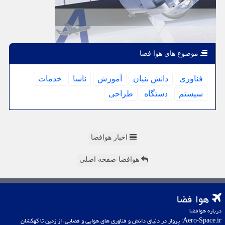
موضوع های هوا فضا
فناوری
دانش بنیان
آموزش
ناسا
خدمات
سیستم
دستگاه
طراحی
اخبار هوافضا
هوافضا-صفحه اصلی
هوا فضا
درباره هوافضا
Aero-Space.ir: پرواز در دنیای دانش و فناوری های هوایی و فضایی، از زمین تا کهکشان