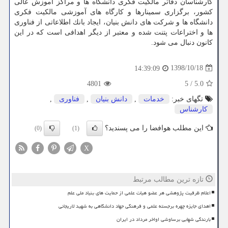
كارشناسان دفاتر مالكیت فكری دانشگاه ها و مراكز آموزش عالی
كشور، برگزاری سمینارها و كارگاه های آموزشی مالكیت فكری
دانشگاه ها و شركت های دانش بنیان، ایجاد بانك اطلاعاتی از فناوری
ها و اختراعات پتنت شده و معتبر از دیگر اهدافی است كه در این
كانون دنبال می شود.
1398/10/18
14:39:09
4801
5
/
5.0
تگهای خبر:
خدمات
,
دانش بنیان
,
فناوری
,
كارشناس
این مطلب هوافضا را می پسندید؟
(0)
(1)
X
تازه ترین مطالب مرتبط
اعلام ظرفیت پژوهشی هر عضو هیات علمی از حمایت های بنیاد ملی علم
اهدای جایزه چهره برجسته علمی و فرهنگی جهاد دانشگاهی به شهید لاریجانی
بارندگی شهابی برساوشی اواخر مرداد در ایران