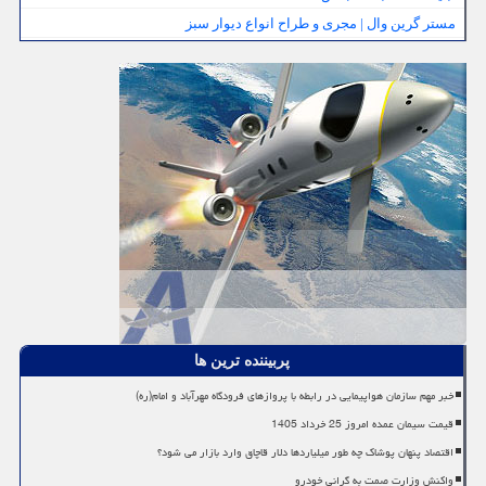
مستر گرین وال | مجری و طراح انواع دیوار سبز
پربیننده ترین ها
خبر مهم سازمان هواپیمایی در رابطه با پروازهای فرودگاه مهرآباد و امام(ره)
قیمت سیمان عمده امروز 25 خرداد 1405
اقتصاد پنهان پوشاک چه طور میلیاردها دلار قاچاق وارد بازار می شود؟
واکنش وزارت صمت به گرانی خودرو