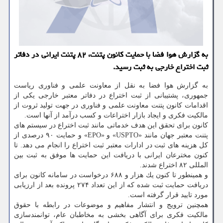
به گزارش هوا فضا با حمایت كانون پتنت، ۸۲ پتنت ایرانی در دفاتر
ثبت اختراع خارجی به ثبت رسید.
به گزارش هوا فضا به نقل از معاونت علمی و فناوری ریاست
جمهوری، پشتیبانی از ثبت اختراع در دفاتر معتبر خارجی یكی از
اقدامات كانون پتنت معاونت علمی و فناوری در جهت تولید ثروت از
مالكیت فكری و ایجاد بازار اختراعات و كسب درآمد از آنها است.
كانون برای تحقق این هدف خدماتی مانند ثبت اختراع در سیستم های
پتنت معتبر جهان مانند «USPTO» و «EPO» و حمایت ۹۰ درصدی از
كل هزینه های ثبت در ادارات معتبر ثبت اختراع را انجام می دهد. تا
كنون مخترعان ایرانی با دریافت این حمایت ها موفق به ثبت بین
المللی ۸۲ اختراع شدند.
و همینطور تا كنون یك هزار و ۶۸۸ درخواست در سامانه كانون برای
دریافت حمایت ثبت شده كه از این تعداد ۲۷۴ پرونده بعد از ارزیابی
مورد تایید قرار گرفته است.
همچنین ترویج و انتشار مفاهیم و موضوعات در رابطه با حقوق
مالكیت فكری برای آگاهی بخشی به مخاطبان عام، توانمندسازی