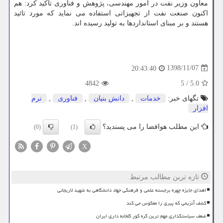
معاون وزیر نفت در امور مهندسی، پژوهش و فناوری تاكید كرد: هم
اكنون صنعت نفت از تجهیزاتی استفاده می نماید كه مورد تائید
هستند و بر مبنای استانداردها به تولید رسیده اند.
1398/11/07
20:43:40
4842
5
/
5.0
تگهای خبر:
خدمات
,
دانش بنیان
,
فناوری
,
نرم
افزار
این مطلب هوافضا را می پسندید؟
(0)
(1)
X
تازه ترین مطالب مرتبط
اهدای جایزه چهره برجسته علمی و فرهنگی جهاد دانشگاهی به شهید لاریجانی
کشف آنزیمی که پیری را معکوس می کند
ضعف سیاستگذاری مهم ترین گره کور گلخانه داری ایران