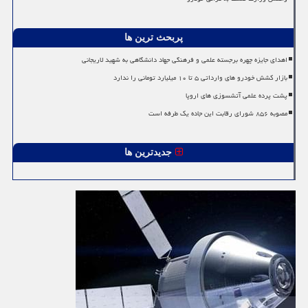
پربحث ترین ها
اهدای جایزه چهره برجسته علمی و فرهنگی جهاد دانشگاهی به شهید لاریجانی
بازار کشش خودرو های وارداتی ۵ تا ۱۰ میلیارد تومانی را ندارد
پشت پرده علمی آتشسوزی های اروپا
مصوبه ۸۵۶ شورای رقابت این جاده یک طرفه است
جدیدترین ها