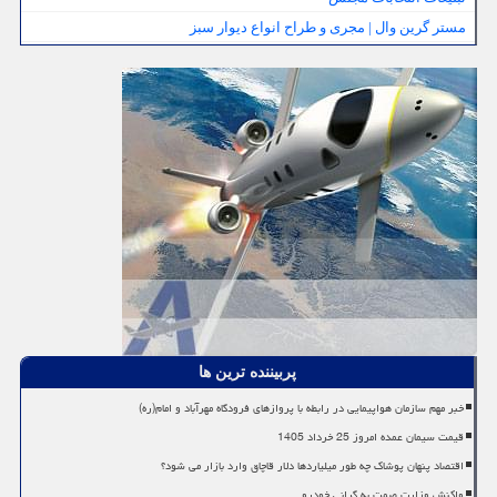
مستر گرین وال | مجری و طراح انواع دیوار سبز
پربیننده ترین ها
خبر مهم سازمان هواپیمایی در رابطه با پروازهای فرودگاه مهرآباد و امام(ره)
قیمت سیمان عمده امروز 25 خرداد 1405
اقتصاد پنهان پوشاک چه طور میلیاردها دلار قاچاق وارد بازار می شود؟
واکنش وزارت صمت به گرانی خودرو