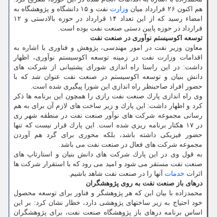
هم اكنون ۲۶ قرارداد میان
وزارت
نفت و ۱۵ دانشگاه و پژوهشگاه به
امضاء رسید كه از این تعداد ۱۴ قرارداد در حوزه بالادستی و ۱۲
قرارداد در حوزه پایین دستی صنعت نفت بوده است.
توسعه اكوسیستم نوآوری در صنعت نفت
معاون وزیر نفت در امور مهندسی، پژوهش و فناوری با اشاره به
اقدامات وزارت نفت در زمینه توسعه اكوسیستم نوآوری، اظهار
داشت: در این راستا راه اندازی شورای پشتیبانی از شركت های
دانش بنیان و توسعه اكوسیستم در صنعت نفت عنوان شد كه با
حضور افراد صاحبنظر راه اندازی این شورا پیگیری شده است.
وی راه اندازی پارك صنعت نفت رازی را همچون این برنامه ها ذكر
كرد و اظهار داشت: این پارك و زیر ساخت های لازم آن برای به هم
رسانی مجموعه شركت های نوآور صنعت نفت در منطقه شهر ری
در ۱۷ هكتار برنامه ریزی شده است. این پارك قرار نیست كه تنها
حضور فیزیكی داشته باشد، بلكه محوری برای گرد هم آوردن
مجموعه شركت های فعال در صنعت نفت می باشد.
به قول وی در این پارك شركت های دانش بنیان و استارتاپ های
صنعت نفت مستقر می شود و امید می رود كه با استقرار شركت ها
اثرات
خدمات
آنها را در صنعت نفت شاهد باشیم.
درهای باز صنعت نفت به روی پژوهشگران
محمدزاده با بیان این كه هر پژوهشگر و فناور برای توسعه محصول
خود احتیاج به زیر ساختهای پژوهشی دارد، خطار نشان كرد: بر این
اساس برنامه درهای باز پژوهشگاه صنعت نفت، برای پژوهشگران