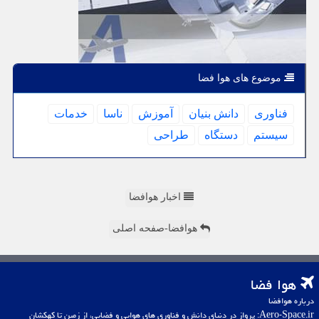
موضوع های هوا فضا
فناوری
دانش بنیان
آموزش
ناسا
خدمات
سیستم
دستگاه
طراحی
اخبار هوافضا
هوافضا-صفحه اصلی
هوا فضا
درباره هوافضا
Aero-Space.ir: پرواز در دنیای دانش و فناوری های هوایی و فضایی، از زمین تا کهکشان