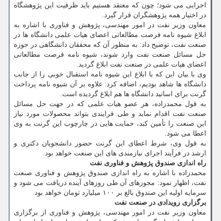
اجرایی می شود؛ چون كه معتقد هستیم باید ظرفیت این پژوهشگاه
در اختیار همه پژوهشگران قرار گیرد.
معاون وزیر نفت در امور مهندسی، پژوهش و فناوری با اشاره به
ابلاغ شیوه نامه فرصت مطالعاتی اعضای هیات علمی دانشگاه ها در
صنعت نفت، توضیح داد: به منظور آن كه محققان دانشگاهی در حوزه
حل مسائل صنعت نفت وارد شوند، شیوه نامه فرصت مطالعاتی
اعضای هیات علمی در صنعت نفت ابلاغ گردید.
وی با بیان این كه با ابلاغ این شیوه نامه استقبال خوبی را از جانب
دانشگاه ها شاهد بودیم، اضافه كرد: علاوه بر آن شیوه نامه پرداخت
گرنت برای اساتید دانشگاه ها هم ابلاغ گردیده است.
به قول محمدزاده، هر عضو هیات علمی كه در جهت حل مسائل
صنعت نفت اقدام نماید و طی فرایندی بتواند محصولات مورد نیاز
این صنعت را تأمین كند، حمایت هایی در چارچوب این گرنت به وی
اعطا می شود.
به قول وی، شرط اعطای این گرنت حضور دانشجویان دكتری و
ارشد در فرآیند اجرای نیازمندی های این صنعت خواهد بود.
راه اندازی صندوق پژوهش و فناوری نفت
محمدزاده با اشاره به راه اندازی صندوق پژوهش و فناوری صنعت
نفت، اظهار نمود: مجوزهای آن طی روزهای آینده دریافت می شود و
سرمایه اولیه این صندوق بالغ بر ۱۰۰ میلیارد تومان خواهد بود.
برگزاری رویدادی در صنعت نفت
معاون وزیر نفت در امور مهندسی، پژوهش و فناوری از برگزاری