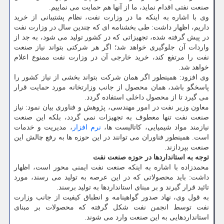
صنعت نفتی اقدام نماید، ما از آنها هم حمایت می نماییم.
وی با اشاره به اینكه ما در وزارت نفت، نظام پشتیبانی از خرید
داریم، اظهار داشت: طی بخشنامه ای كه چندین سال در وزارت نفت
در پیش گرفته شده، تجهیزاتی كه در كشور تولید می شود، به جد از
واردات آن جلوگیری خواهد شد؛ اگر هر شركتی بتواند نیاز صنعت
نفت را مرتفع كند، خرید خارجی آن در وزارت نفت ممنوع اعلام
خواهد شد.
وی افزود: همینطور اگر همان شركت بتواند بخشی از نیاز كشور را
پاسخگو باشد، همان محصول از جانب وزارتخانه مورد حمایت قرار
می گیرد تا از محصول داخلی استفاده گردد.
معاون وزیر نفت در امور مهندسی، پژوهش و فناوری بیان نمود: نیاز
صنعت نفت تنها معطوف به تجهیزات نمی گردد، بلكه این صنعت
نیازمند مواد شیمیایی، كاتالیست ها،
نرم افزار
، مدیریت و خدمات
است. همینطور فناوران می توانند در این حوزه ها به رفع چالش این
صنعت بپردازند.
توجه به استانداردها در حوزه صنعت نفت
محمدزاده با اشاره به اینكه صنعت نفت ایمنی محور است، اظهار
داشت: باید محصولاتی كه در این عرصه به تولید می رسند، مورد
تائید قرار گیرند و بر مبنای استانداردها به تولید برسند.
به قول وی، نهاد صدور گواهینامه و انطباق كیفیت از جانب وزارت
نفت توسط انجمن نفت شكل گرفته كه محصولات بر مبنای
استانداردهایی به این صنعت وارد می شوند.