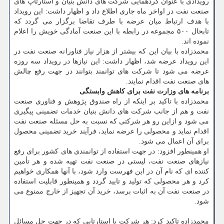
رویدادی با عنوان گردهمایی شركت های دانش بنیان و استارتاپ های
صنعت نفت در اواخر ماه جاری اطلاع داد و اظهار داشت: این رویداد
با هدف ارتباط میان عرضه با طرف تقاضا برگزار می گردد كه
تابحال ۵۰۰ مجموعه در رابطه با این صنعت آمادگی خویش را اعلام
نموده اند.
محمدزاده با بیان این كه بیشتر از هزار نیاز فناورانه صنعت نفت در
این رویداد عرضه شد، اظهار داشت: این نیازها در رویداد سه روزه
عرضه می شود تا شركت های توانمند بتوانند در جهت رفع چالش
های صنعت نفت اقدام نمایند.
برنامه های وزارت نفت برای كاهش وابستگی
محمدزاده با تاكید بر اینكه از راه صندوق پژوهش و فناوری صنعت
نفت و هم از جانب شركت های دانش بنیان خدمات تضمینی پیگیری
می شود و ازاین رو هر شركتی كه نسبت به حل مسئله صنعت نفت
اقدام نماید و محصولی را عرضه نماید، فرآیند خرید تضمینی محصول
برای آن اعمال می شود.
او همینطور افزود: در جهت استفاده از توانمندی های كشور برای رفع
نیازهای صنعت نفت، لیستی در صنعت نفت تهیه شده و هر تأمین
كننده ای كه نام آن در این فهرست وارد شود، با آنها همكاری خواهیم
كرد و هر محصولی كه تولید و تایید گردد و همینطور قابلیت استفاده
در صنعت نفت آن به اثبات برسد، خرید آن تجهیز از خارج ممنوع می
شود.
محمدزاده تاكید كرد: هر شركت یا استارتاپی كه در جهت حل مسائل