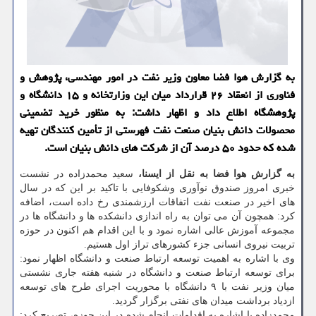
به گزارش هوا فضا معاون وزیر نفت در امور مهندسی، پژوهش و
فناوری از انعقاد ۲۶ قرارداد میان این وزارتخانه و ۱۵ دانشگاه و
پژوهشگاه اطلاع داد و اظهار داشت: به منظور خرید تضمینی
محصولات دانش بنیان صنعت نفت فهرستی از تأمین كنندگان تهیه
شده كه حدود ۵۰ درصد آن از شركت های دانش بنیان است.
به گزارش هوا فضا به نقل از ایسنا،
سعید محمدزاده در نشست
خبری امروز صندوق نوآوری وشكوفایی با تاكید بر این كه در سال
های اخیر در صنعت نفت اتفاقات ارزشمندی رخ داده است، اضافه
كرد: همچون آن می توان به راه اندازی دانشكده ها و دانشگاه ها در
مجموعه آموزش عالی اشاره نمود و با این اقدام هم اكنون در حوزه
تربیت نیروی انسانی جزء كشورهای تراز اول هستیم.
وی با اشاره به اهمیت توسعه ارتباط صنعت و دانشگاه اظهار نمود:
برای توسعه ارتباط صنعت و دانشگاه در شنبه هفته جاری نشستی
میان وزیر نفت با ۹ دانشگاه با محوریت اجرای طرح های توسعه
ازدیاد برداشت میدان های نفتی برگزار گردید.
محمدزاده با اشاره به اقدامات انجام شده در این حوزه، تصریح كرد: