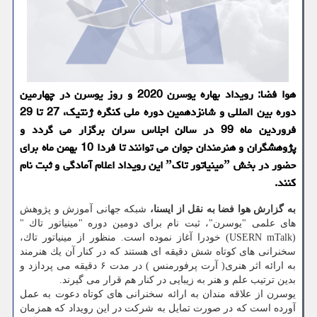
هوا فضا: رویداد بهاره یوسرن 2020 و روز یوسرن در چهارمین
دوره بین المللی و شانزدهمین دوره ملی كنگره ژنتیك، 27 تا 29
فروردین ماه 99 در سالن اجلاس سران برگزار می گردد و
پژوهشگران و هنرمندان جوان می توانند تا فردا 10 بهمن ماه برای
حضور در بخش ˮمینیاتور تاكˮ این رویداد اعلام آمادگی و ثبت نام
كنند.
به گزارش هوا فضا به نقل از ایسنا،
شبكه جهانی آموزش و پژوهش
های علمی "یوسرن"، ثبت نام برای دومین دوره "مینیاتور تاك "
(USERN mTalk) خودرا آغاز نموده است. منظور از مینیاتور تاك،
سخنرانی های كوتاه شش دقیقه ای هستند كه در كنار آن یك هنرمند
به ارائه اثر هنری( آرت پرفورمنس ) در مدت ۶ دقیقه می پردازد و
بدین ترتیب علم و هنر به زیبایی در كنار هم قرار می گیرند.
یوسرن از علاقه مندان به ارائه سخنرانی های كوتاه دعوت به عمل
آورده است كه در صورت تمایل به شركت در این رویداد كه همزمان