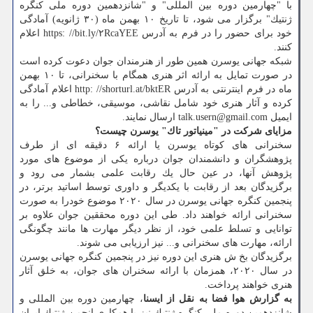
با "چهارمین دوره بین المللی" و "شانزدهمین دوره ملی كنگره
ژنتیك" برگزار می شود، تا تاریخ ۱۰ بهمن ماه (۳۰ ژانویه) آمادگی
خود برای حضور را در فرم به آدرس https: //bit.ly/۲RcaYEE اعلام
كنند.
شبكه جهانی یوسرن همین طور از هنرمندان جوان دعوت كرده است
در صورت تمایل به ارائه اثر هنری همگام با سخنرانی، تا ۱۰ بهمن
ماه در فرم اینترنتی به آدرس http: //shorturl.at/bktER اعلام آمادگی
كرده و آثار هنری خود شامل نقاشی، موسیقی، خطاطی و... را به
ایمیل talk.usern@gmail.com ارسال نمایند.
مزایای شركت در "مینیاتور تاك" یوسرن چیست؟
سخنرانی های كوتاه یوسرن یا ارائه ۶ دقیقه ای از طرف
پژوهشگران و دانشمندان جوان درباره یكی از موضوع های مورد
پژوهش آنها، در عین حال یك رقابت علمی بشمار می رود و
برگزیدگان بعد از رقابت با یكدیگر و داوری توسط اساتید برتر، در
پنجمین كنگره جهانی یوسرن در سال ۲۰۲۰ موضوع خودرا به صورت
سخنرانی ارائه خواهند داد. طی این دوره محققین جوان علاوه بر
توانایی و تسلط علمی خود، از نظر دیگر مهارت ها مانند چگونگی
ارائه، مهارت های سخنرانی و... نیز ارزیابی می شوند.
برگزیدگان بخ ش هنری این دوره نیز در پنجمین كنگره جهانی یوسرن
در سال ۲۰۲۰، همزمان با ارائه سخنران های جوان، به خلق آثار
هنری خواهند پرداخت.
به گزارش هوا فضا به نقل از ایسنا
، چهارمین دوره بین المللی و
شانزدهمین دوره ملی كنگره ژنتیك نیز با همكاری انجمن ژنتیك ایران