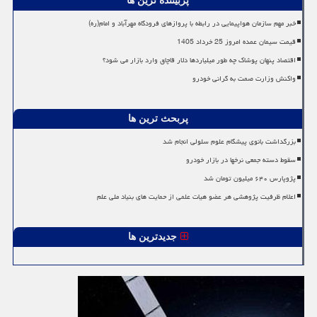
پربیننده ترین ها
خبر مهم سازمان هواپیمایی در رابطه با پروازهای فرودگاه مهرآباد و امام(ره)
قیمت سیمان عمده امروز 25 خرداد 1405
اقتصاد پنهان پوشاک چه طور میلیاردها دلار قاچاق وارد بازار می شود؟
واکنش وزارت صمت به گرانی خودرو
پربحث ترین ها
بزرگداشت بانوی پیشگام علوم سلولی انجام شد
سقوط دسته جمعی نرخها در بازار خودرو
پژوپارس ۶۴۰ میلیون تومان شد
اعلام ظرفیت پژوهشی هر عضو هیات علمی از حمایت های بنیاد ملی علم
جدیدترین ها