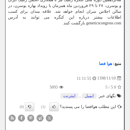
و یوسرن، ۲۷ تا ۲۹ فروردین ماه همزمان با رویداد بهاره یوسرن، در
سالن اجلاس سران انجام خواهد شد. علاقه مندان برای كسب
اطلاعات بیشتر درباره این كنگره می توانند به آدرس
geneticscongress.com بازگشت كنند.
منبع:
هوا فضا
1398/11/10
11:11:55
5093
5
/
5.0
تگهای خبر:
ایمیل
,
اینترنت
این مطلب هوافضا را می پسندید؟
(0)
(1)
X