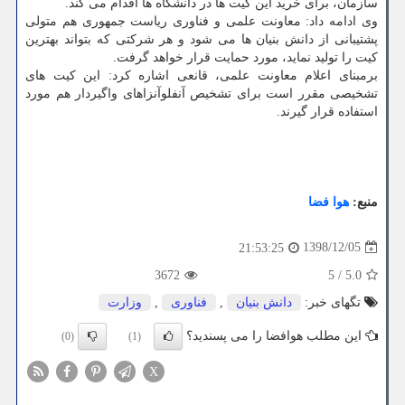
سازمان، برای خرید این كیت ها در دانشگاه ها اقدام می كند.
وی ادامه داد: معاونت علمی و فناوری ریاست جمهوری هم متولی
پشتیبانی از دانش بنیان ها می شود و هر شركتی كه بتواند بهترین
كیت را تولید نماید، مورد حمایت قرار خواهد گرفت.
برمبنای اعلام معاونت علمی، قانعی اشاره كرد: این كیت های
تشخیصی مقرر است برای تشخیص آنفلوآنزاهای واگیردار هم مورد
استفاده قرار گیرند.
منبع:
هوا فضا
1398/12/05
21:53:25
3672
5
/
5.0
تگهای خبر:
دانش بنیان
,
فناوری
,
وزارت
این مطلب هوافضا را می پسندید؟
(0)
(1)
X