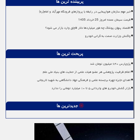
پربیننده ترین ها
خبر مهم سازمان هواپیمایی در رابطه با پروازهای فرودگاه مهرآباد و امام(ره)
قیمت سیمان عمده امروز 25 خرداد 1405
اقتصاد پنهان پوشاک چه طور میلیاردها دلار قاچاق وارد بازار می شود؟
واکنش وزارت صمت به گرانی خودرو
پربحث ترین ها
پژوپارس ۶۴۰ میلیون تومان شد
اعلام ظرفیت پژوهشی هر عضو هیات علمی از حمایت های بنیاد ملی علم
اهدای جایزه چهره برجسته علمی و فرهنگی جهاد دانشگاهی به شهید لاریجانی
بازار کشش خودرو های وارداتی ۵ تا ۱۰ میلیارد تومانی را ندارد
جدیدترین ها