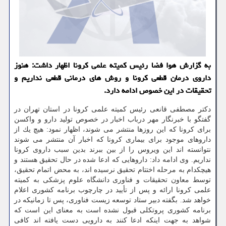
به گزارش هوا فضا رئیس كمیته علمی كرونا اظهار داشت: هنوز
داروی درمان قطعی كرونا و روش های درمانی قطعی نداریم و
تحقیقات در این خصوص ادامه دارد.
دكتر مصطفی قانعی رئیس كمیته علمی كرونا در استان تهران در
گفتگو با خبرنگار مهر درباب اخبار در خصوص تولید دارو و واكسن
برای كرونا كه این روزها منتشر می شوند، اظهار نمود: هیچ یك از
داروهای موجود برای بیماری كرونا كه اخبار آن منتشر می شوند
نتوانسته اند این ویروس را از بین ببرند بدین سبب داروی كرونا
نداریم. وی ادامه داد: داروهایی كه ادعا شده در حال تحقیق هستند و
هیچكدام به مرحله اختتام تحقیق نرسیده اند، به محض اتمام تحقیق،
توسط معاون تحقیقات و فناوری دانشگاه علوم پزشكی به كمیته
علمی كرونا ارائه و پس از تأیید در چارچوب برنامه كشوری اعلام
خواهد شد. بگفته دبیر ستاد توسعه زیست فناوری، پس تا زمانیكه در
برنامه كشوری پروتكلی قبول نشده است به معنای این است كه
شواهد به جهت اینكه ادعا كنند به دارویی دست یافته اند كافی