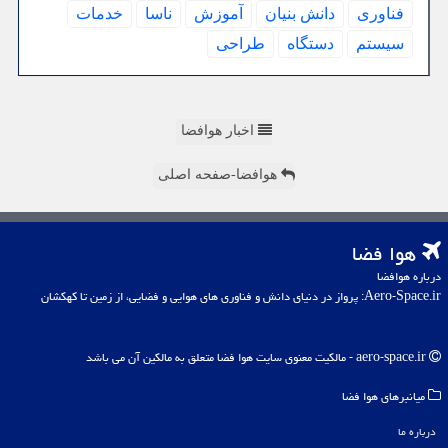
فناوری
دانش بنیان
آموزش
ناسا
خدمات
سیستم
دستگاه
طراحی
اخبار هوافضا
هوافضا-صفحه اصلی
هوا فضا
درباره هوافضا
Aero-Space.ir: پرواز در دنیای دانش و فناوری های هوایی و فضایی، از زمین تا کهکشان
aero-space.ir - مالکیت معنوی سایت هوا فضا متعلق به مالکین آن می باشد
میانبرهای هوا فضا
درباره ما