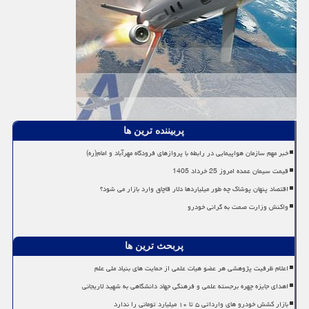
پربیننده ترین ها
خبر مهم سازمان هواپیمایی در رابطه با پروازهای فرودگاه مهرآباد و امام(ره)
قیمت سیمان عمده امروز 25 خرداد 1405
اقتصاد پنهان پوشاک چه طور میلیاردها دلار قاچاق وارد بازار می شود؟
واکنش وزارت صمت به گرانی خودرو
پربحث ترین ها
اعلام ظرفیت پژوهشی هر عضو هیات علمی از حمایت های بنیاد ملی علم
اهدای جایزه چهره برجسته علمی و فرهنگی جهاد دانشگاهی به شهید لاریجانی
بازار کشش خودرو های وارداتی ۵ تا ۱۰ میلیارد تومانی را ندارد