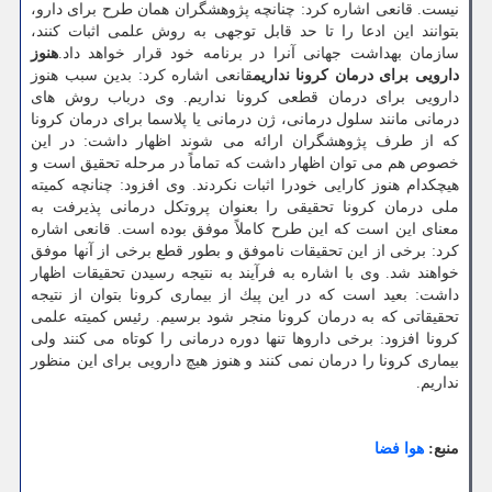
نیست. قانعی اشاره كرد: چنانچه پژوهشگران همان طرح برای دارو،
بتوانند این ادعا را تا حد قابل توجهی به روش علمی اثبات كنند،
سازمان بهداشت جهانی آنرا در برنامه خود قرار خواهد داد.
هنوز
دارویی برای درمان كرونا نداریم
قانعی اشاره كرد: بدین سبب هنوز
دارویی برای درمان قطعی كرونا نداریم. وی درباب روش های
درمانی مانند سلول درمانی، ژن درمانی یا پلاسما برای درمان كرونا
كه از طرف پژوهشگران ارائه می شوند اظهار داشت: در این
خصوص هم می توان اظهار داشت كه تماماً در مرحله تحقیق است و
هیچكدام هنوز كارایی خودرا اثبات نكردند. وی افزود: چنانچه كمیته
ملی درمان كرونا تحقیقی را بعنوان پروتكل درمانی پذیرفت به
معنای این است كه این طرح كاملاً موفق بوده است. قانعی اشاره
كرد: برخی از این تحقیقات ناموفق و بطور قطع برخی از آنها موفق
خواهند شد. وی با اشاره به فرآیند به نتیجه رسیدن تحقیقات اظهار
داشت: بعید است كه در این پیك از بیماری كرونا بتوان از نتیجه
تحقیقاتی كه به درمان كرونا منجر شود برسیم. رئیس كمیته علمی
كرونا افزود: برخی داروها تنها دوره درمانی را كوتاه می كنند ولی
بیماری كرونا را درمان نمی كنند و هنوز هیچ دارویی برای این منظور
نداریم.
منبع:
هوا فضا