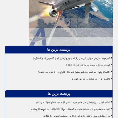
پربیننده ترین ها
خبر مهم سازمان هواپیمایی در رابطه با پروازهای فرودگاه مهرآباد و امام(ره)
قیمت سیمان عمده امروز 25 خرداد 1405
اقتصاد پنهان پوشاک چه طور میلیاردها دلار قاچاق وارد بازار می شود؟
واکنش وزارت صمت به گرانی خودرو
پربحث ترین ها
اعلام ظرفیت پژوهشی هر عضو هیات علمی از حمایت های بنیاد ملی علم
اهدای جایزه چهره برجسته علمی و فرهنگی جهاد دانشگاهی به شهید لاریجانی
بازار کشش خودرو های وارداتی ۵ تا ۱۰ میلیارد تومانی را ندارد