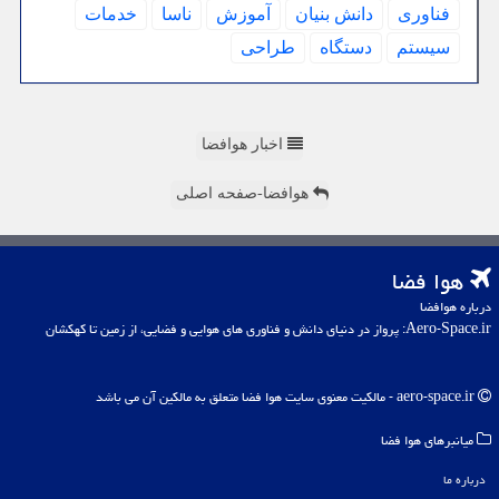
فناوری
دانش بنیان
آموزش
ناسا
خدمات
سیستم
دستگاه
طراحی
اخبار هوافضا
هوافضا-صفحه اصلی
هوا فضا
درباره هوافضا
Aero-Space.ir: پرواز در دنیای دانش و فناوری های هوایی و فضایی، از زمین تا کهکشان
aero-space.ir - مالکیت معنوی سایت هوا فضا متعلق به مالکین آن می باشد
میانبرهای هوا فضا
درباره ما