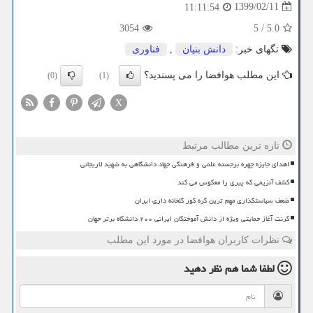
1399/02/11
11:11:54
3054
5
/
5.0
تگهای خبر:
دانش بنیان
,
فناوری
این مطلب هوافضا را می پسندید؟
(0)
(1)
X
تازه ترین مطالب مرتبط
اهدای جایزه چهره برجسته علمی و فرهنگی جهاد دانشگاهی به شهید لاریجانی
کشف آنزیمی که پیری را معکوس می کند
ضعف سیاستگذاری مهم ترین گره کور گلخانه داری ایران
گرنت آغاز حمایتی ویژه از دانش آموختگان ایرانی ۲۰۰ دانشگاه برتر جهان
نظرات کاربران هوافضا در مورد این مطلب
لطفا شما هم
نظر دهید