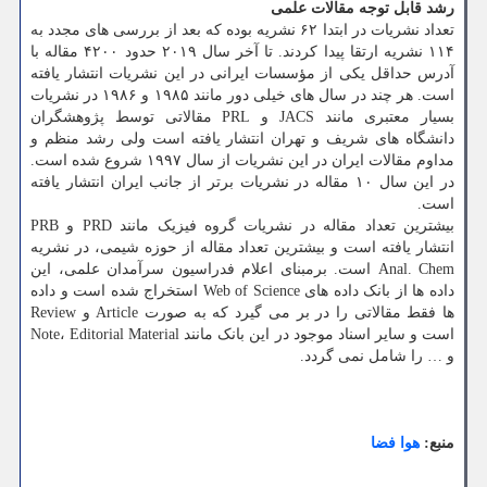
رشد قابل توجه مقالات علمی
تعداد نشریات در ابتدا ۶۲ نشریه بوده که بعد از بررسی های مجدد به
۱۱۴ نشریه ارتقا پیدا کردند. تا آخر سال ۲۰۱۹ حدود ۴۲۰۰ مقاله با
آدرس حداقل یکی از مؤسسات ایرانی در این نشریات انتشار یافته
است. هر چند در سال های خیلی دور مانند ۱۹۸۵ و ۱۹۸۶ در نشریات
بسیار معتبری مانند JACS و PRL مقالاتی توسط پژوهشگران
دانشگاه های شریف و تهران انتشار یافته است ولی رشد منظم و
مداوم مقالات ایران در این نشریات از سال ۱۹۹۷ شروع شده است.
در این سال ۱۰ مقاله در نشریات برتر از جانب ایران انتشار یافته
است.
بیشترین تعداد مقاله در نشریات گروه فیزیک مانند PRD و PRB
انتشار یافته است و بیشترین تعداد مقاله از حوزه شیمی، در نشریه
Anal. Chem است. برمبنای اعلام فدراسیون سرآمدان علمی، این
داده ها از بانک داده های Web of Science استخراج شده است و داده
ها فقط مقالاتی را در بر می گیرد که به صورت Article و Review
است و سایر اسناد موجود در این بانک مانند Note، Editorial Material
و … را شامل نمی گردد.
منبع:
هوا فضا