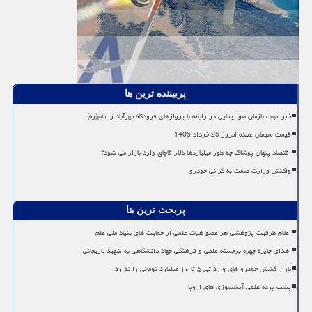
پربیننده ترین ها
خبر مهم سازمان هواپیمایی در رابطه با پروازهای فرودگاه مهرآباد و امام(ره)
قیمت سیمان عمده امروز 25 خرداد 1405
اقتصاد پنهان پوشاک چه طور میلیاردها دلار قاچاق وارد بازار می شود؟
واکنش وزارت صمت به گرانی خودرو
پربحث ترین ها
اعلام ظرفیت پژوهشی هر عضو هیات علمی از حمایت های بنیاد ملی علم
اهدای جایزه چهره برجسته علمی و فرهنگی جهاد دانشگاهی به شهید لاریجانی
بازار کشش خودرو های وارداتی ۵ تا ۱۰ میلیارد تومانی را ندارد
پشت پرده علمی آتشسوزی های اروپا