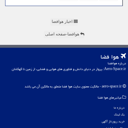
اخبار هوافضا
هوافضا-صفحه اصلی
هوا فضا
درباره هوافضا
Aero-Space.ir: پرواز در دنیای دانش و فناوری های هوایی و فضایی، از زمین تا کهکشان
aero-space.ir - مالکیت معنوی سایت هوا فضا متعلق به مالکین آن می باشد
میانبرهای هوا فضا
درباره ما
بک لینک
خرید رپورتاژ آگهی