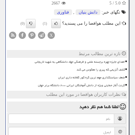
2667
5
/
5.0
تگهای خبر:
دانش بنیان
,
فناوری
این مطلب هوافضا را می پسندید؟
(0)
(1)
X
تازه ترین مطالب مرتبط
اهدای جایزه چهره برجسته علمی و فرهنگی جهاد دانشگاهی به شهید لاریجانی
کشف آنزیمی که پیری را معکوس می کند
ضعف سیاستگذاری مهم ترین گره کور گلخانه داری ایران
گرنت آغاز حمایتی ویژه از دانش آموختگان ایرانی ۲۰۰ دانشگاه برتر جهان
نظرات کاربران هوافضا در مورد این مطلب
لطفا شما هم
نظر دهید