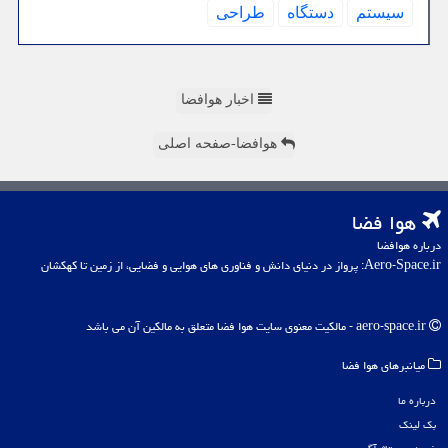
سیستم
دستگاه
طراحی
اخبار هوافضا
هوافضا-صفحه اصلی
هوا فضا
درباره هوافضا
Aero-Space.ir: پرواز در دنیای دانش و فناوری های هوایی و فضایی، از زمین تا کهکشان
aero-space.ir - مالکیت معنوی سایت هوا فضا متعلق به مالکین آن می باشد
میانبرهای هوا فضا
درباره ما
بک لینک