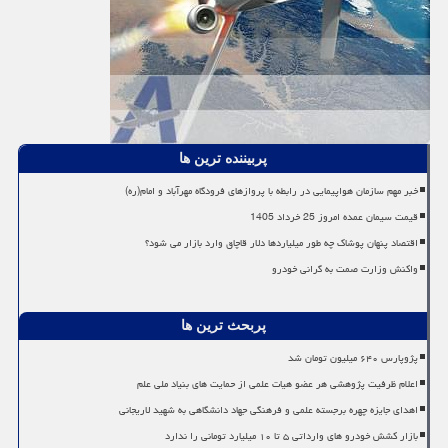
پربیننده ترین ها
خبر مهم سازمان هواپیمایی در رابطه با پروازهای فرودگاه مهرآباد و امام(ره)
قیمت سیمان عمده امروز 25 خرداد 1405
اقتصاد پنهان پوشاک چه طور میلیاردها دلار قاچاق وارد بازار می شود؟
واکنش وزارت صمت به گرانی خودرو
پربحث ترین ها
پژوپارس ۶۴۰ میلیون تومان شد
اعلام ظرفیت پژوهشی هر عضو هیات علمی از حمایت های بنیاد ملی علم
اهدای جایزه چهره برجسته علمی و فرهنگی جهاد دانشگاهی به شهید لاریجانی
بازار کشش خودرو های وارداتی ۵ تا ۱۰ میلیارد تومانی را ندارد