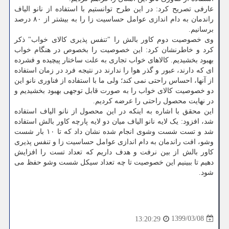
عارفی تصریح کرد: در این طرح توانستیم با استفاده از نانو الیاف
راندمان به دام اندازی عوامل حساسیت زا را به بیشتر از ۸۰ درصد
برسانیم.
وی خصوصیت دوم کاور بالش را "تنفس پذیری کالای خواب" ذکر
کرد و خاطرنشان کرد: این خصوصیت را بخصوص در هنگام خواب
بهبود بخشیدیم. کالاهای خواب تجاری به علت ساختار پیچیده و فشرده
ای که دارند، عبور و گذر هوا را ندارند در نتیجه فرد در زمان استفاده
از آنها، احساس راحتی نمی کند؛ ولی ما با استفاده از فناوری نانو این
دو خصوصیت کالای خواب را به صورت قابل توجهی بهبود بخشیدیم و
در نهایت محصول راحتی را عرضه کردیم.
این محقق با اشاره به اینکه در این محصول از نانو الیاف استفاده
شد، افزود: یک لایه نانو الیاف میان دو لایه پارچه کاور بالش استفاده
شد و تست شست وشوی انجام شده نشان داد که تا ۱۰ بار شست
وشو، افت راندمان به دام اندازی عوامل حساسیت زا و تنفس پذیری
کاور بالش از بین نرفت و هدف داریم که تعداد تست را افزایش
دهیم تا ببینیم این خصوصیت تا چه تعداد سیکل شست وشو حفظ می
شود.
1399/03/08
13:20:29