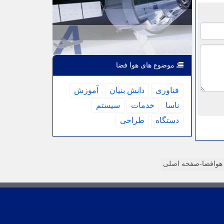
موضوع های هوا فضا
فناوری
دانش بنیان
آموزش
ناسا
خدمات
سیستم
دستگاه
طراحی
وافضا-صفحه اصلی