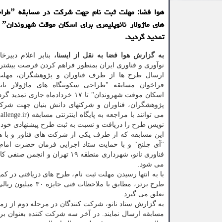
هوا فضا: مهل
تمدید گردید.
به گزارش هوا فضا به نقل از ایسنا،
بنابر اعلام دبیرخ
نوآوری و فناوری ایران بمنظور فراهم کردن فرصت بیشتر 
ارسال طرح ها از طرف فناوران و پژوهشگران، مهلت
فراخوان مسابقه "طراحی سکونتگاه های ماژولار نانو
اسکان موقت شهروندان" تا ۱۷ خردادماه جاری
پژوهشگران، فناوران و شرکت‏های دانش‏ بنیان جهت شرک
نویس طرح را دریافت و نسبت به ثبت طرح پیشنهادی خود اق
این مسابقه که از طرف یکی از شرکت های فناور و با ه
"آی چلنج" و با حمایت ستاد اجرایی فرمان حضرت امام،
فناوری نانو، شهرداری منطقه ۹
می شود.
تعلق می گیرد.
به گزارش ستاد نانو، شرکت کنندگان در مرحله دوم از زم