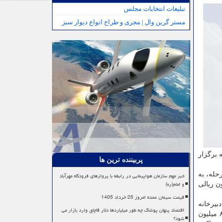
تبلیغات انتخابات مجلس
مستر گرین وال | مجری و طراح انواع دیوار سبز
له برگزار
پربیننده ترین ها
بند. در این مرحله، به
خبر مهم سازمان هواپیمایی در رابطه با پروازهای فرودگاه مهرآباد
و امام(ره)
الی اعطا می شود. همین طور به ۱۰ طرح برگزیده دیگر هر یک جایزه ای ۵ میلیون ریالی
قیمت سیمان عمده امروز 25 خرداد 1405
بیرخانه
اقتصاد پنهان پوشاک چه طور میلیاردها دلار قاچاق وارد بازار می
مسابقه ارسال نمایند. در آخر سه شرکت کننده بعنوان برگزیدگان نهایی انتخاب می شوند. به نفر اول ۱۲۰ میلیون ریال، به نفر دوم ۸۰ میلیون
شود؟