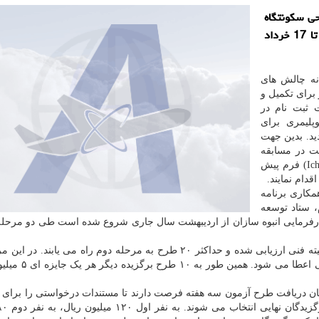
ت ثبت نام جهت شركت در مسابقه ˮطراحی سكونتگاه
های ماژولار نانوپلیمری برای اسكان موقت شهروندانˮ تا 17 خرداد
انه چالش های
برای تکمیل و
 ثبت نام در
پلیمری برای
 تمدید گردید. بدین جهت
ت در مسابقه
می توانند با مراجعه به پایگاه اینترنتی مسابقه (Ichallenge.ir) فرم پیش
دام نمایند.
مکاری برنامه
 ستاد توسعه
۱ تهران و انجمن صنفی کارفرمایی انبوه سازان از اردیبهشت سال جاری شروع شده است طی دو مرح
با به انتها رسیدن مهلت ثبت نام، طرح های دریافتی در کمیته فنی ارزیابی شده و حداکثر ۲۰ طرح به مرحله دوم راه می یا
طرح برتر، مطابق با ملاحظات فنی جایزه ۳۰ میلیون ری
ان دریافت طرح آزمون سه هفته فرصت دارند تا مستندات درخواستی را برای د