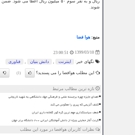
ریال و به نفر سوم ۵۰ میلیون ریال اعطا
شوند.
منبع:
هوا فضا
1399/03/10
23:00:51
تگهای خبر:
اینترنت
,
دانش بنیان
,
فناوری
این مطلب هوافضا را می پسندید؟
(1)
تازه ترین مطالب مرتبط
اهدای جایزه چهره برجسته علمی و فرهنگی جهاد دانشگاهی به شهید لاریجانی
کشف آنزیمی که پیری را معکوس می کند
ضعف سیاستگذاری مهم ترین گره کور گلخانه داری ایران
گرنت آغاز حمایتی ویژه از دانش آموختگان ایرانی ۲۰۰ دانشگاه برتر جهان
نظرات کاربران هوافضا در مورد این مطلب