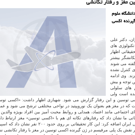
 مغز و رفتار تكانشی
انشگاه علوم
گیرنده اكسی
ان، دکتر علی
کنولوژی های
قیقاتی اظهار
کانشگر بیشتر
گفته می شوند
ای کنترل نشده
ند. وی ادامه
نقص توجه و بیش
م های سلولی
شده است ولی
اکسی توسین و این رفتار گزارش می شود. شهبازی اظهار داشت: «اکسی توس
ت که در مغز هم بعنوان یک نوروپپتید در نواحی مختلفی ترشح می شود و عم
جتماعی مانند اعتماد، همدلی و روابط محبت آمیز بین افراد بویژه والدین ب
 ما نشان داد که رفتارهای تکانه ای هم با «اکسی توسین» مغز ارتباط دا
شورای راهبردی شبکه علوم اعصاب دانشگاه علوم پزشکی ایران اضافه کرد: این کار تحقیقاتی بر روی حد
ر نقش یک پلی مرفیسم در ژن گیرنده اکسی توسین در مغز با رفتار تکانشی نش