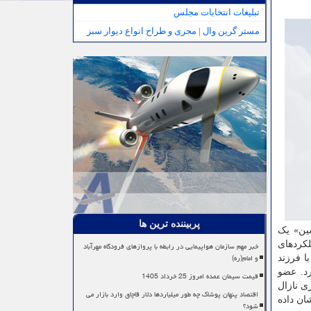
تبلیغات انتخابات مجلس
مستر گرین وال | مجری و طراح انواع دیوار سبز
پربیننده ترین ها
ین» یک
لکردهای
خبر مهم سازمان هواپیمایی در رابطه با پروازهای فرودگاه مهرآباد
و امام(ره)
ا فرزند
رد. عضو
قیمت سیمان عمده امروز 25 خرداد 1405
ود ۲۰۰ نفر نشان داد که اسپری نازال
اقتصاد پنهان پوشاک چه طور میلیاردها دلار قاچاق وارد بازار می
ان داده
شود؟