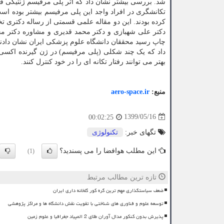
شد. بررسی بیشتر نشان داد که اثر پلی مرفیسم ژنتیکی فو
تکانشگری در افراد واجد این پلی مرفیسم بیشتر بوده است
کرده بودند. این دو مقاله علمی قسمتی از رساله دکتری 
دکتر علی شهبازی و دکتر محمد قدیری و مشاوره دکتر محم
چاپ رسید محققان دانشگاه علوم پزشکی ایران نشان دادند 
داد که یک چند شکلی (پلی مرفیسم) در ژن گیرنده اکسی تو
بهتر می توانند رفتار تکانه ای را در خود کنترل کنند.
منبع:
aero-space.ir
1399/05/16
00:02:25
تگهای خبر:
تكنولوژی
این مطلب هوافضا را می پسندید؟
(1)
تازه ترین مطالب مرتبط
ضعف سیاستگذاری مهم ترین گره کور گلخانه داری ایران
توسعه علوم و فناوری های شناختی با تقویت نقش دانشگاه ها و مراکز پژوهشی
پذیرش بدون کنکور مدال آوران طلای 2 المپیاد جغرافیا و علوم زمین