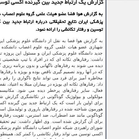
گزارش یك ارتباط جدید بین گیرنده اكسی توسین
به گزارش هوا فضا عضو هیئت علمی گروه علوم اعصاب د
پزشكی ایران نتایج تحقیقاتی درباره ارتباط جدید بین 
توسین و رفتار تكانشی را ارائه نمود.
به گزارش هوا فضا به نقل از دانشگاه علوم پزشکی ایر
شهبازی عضو هیات علمی گروه علوم اعصاب دانشکده ت
جدید دانشگاه علوم پزشکی ایران و مسئول این پروژه تح
داشت: رفتارهای تکانه ای که در افراد با تیپ شخصیتی ت
دیده می شوند به رفتارهای ناگهانی و بدون برنامه ریزی 
که در آنها روند تصمیم گیری ناقص بوده و بویژه با رفتاره
مخاطره آمیز برای فرد می تواند نتایج ناگواری را رقم بز
داد: رفتارهای تکانه ای بویژه در بیماران مبتلا به اعتیاد، 
فعال، سایر رفتارهای پرخطر دیده می شود. مکانیس
مولکولی و بیولوژیک گوناگونی در تکانشگری گزارش 
برای اولین بار است که یک ارتباط جدید بین گیرنده 
هورمون شناخته شده در رفتارهای باروری و تولیدمثل اس
گوناگونی مانند ضد اضطراب، ضد استرس، تقویت رفتارهای ا
برای آن گزارش شده است. وی اظهار داشت: تیم تحقیقاتی
اکسی توسین می تواند رفتار تکانشی را کمتر کند، همینطو