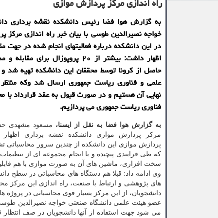
راه اندازی مركز پردازش موازی
به گزارش هوا فضا رئیس دانشكده نقشه برداری دان
خواجه نصیرالدین طوسی با بیان خبر راه اندازی مركز پ
در این دانشكده درباره فعالیتهای انجام شده در جهت مقاب
اظهار داشت: بیشتر از ۲۰ پروپوزال برای مقا
حاصل از كرونا توسط محققان این دانشكده تهیه شد و 
علمی و فناوری ریاست جمهوری ارسال شد وكه منتظر ا
نهایی آن هستیم و در صورت قبول به عقد قرارداد با مع
فناوری ریاست جمهوری می پردازیم.
به گزارش هوا فضا به نقل از ایسنا،
مسعود مشهدی حسی
مرکز پردازش موازی دانشکده نقشه برداری اظهار 
پردازش موازی این دانشکده از چندین سرور محاسباتی ت
که طی فرایندی پیچیده و با انجام مجموعه ای از تنظیمات 
سخت افزاری، ماشین های آن به صورت موازی با هم قابلی
وی ادامه داد: قبلا هم دستگاه های محاسباتی در سطح دانش
های پژوهشی و ارتباط با صنعت، راه اندازی این مرکز مح
دانشجویان، از این مرکز بسیار قوی محاسباتی در پروژه ه
عضو هیئت علمی دانشگاه صنعتی خواجه نصیرالدین طوسی ب
می شود جهت استفاده از آنها دانشجویان در صف انتظار قر