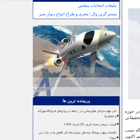
تبلیغات انتخابات مجلس
مستر گرین وال | مجری و طراح انواع دیوار سبز
پربیننده ترین ها
خبر مهم سازمان هواپیمایی در رابطه با پروازهای فرودگاه مهرآباد
در حوزه
و امام(ره)
حقیقاتی
قیمت سیمان عمده امروز 25 خرداد 1405
گاه سبب
اقتصاد پنهان پوشاک چه طور میلیاردها دلار قاچاق وارد بازار می
م اکنون
شود؟