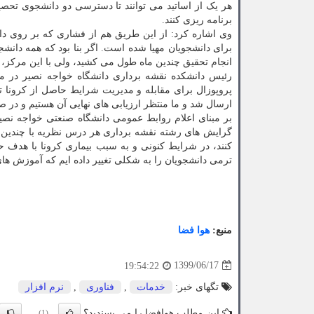
هر یک از اساتید می توانند تا دسترسی دو دانشجوی تح
برنامه ریزی کنند.
وی اشاره کرد: از این طریق هم از فشاری که بر روی د
برای دانشجویان مهیا شده است. اگر بنا بود که همه دانشج
انجام تحقیق چندین ماه طول می کشید، ولی با این مرکز،
پروپوزال برای مقابله و مدیریت شرایط حاصل از کرونا
ارسال شد و ما منتظر ارزیابی های نهایی آن هستیم و در 
بر مبنای اعلام روابط عمومی دانشگاه صنعتی خواجه نصیر
گرایش های رشته نقشه برداری هر درس نظریه با چندین 
کنند، در شرایط کنونی و به سبب بیماری کرونا با هدف 
ترمی دانشجویان را به شکلی تغییر داده ایم که آموزش های
منبع:
هوا فضا
1399/06/17
19:54:22
تگهای خبر:
خدمات
,
فناوری
,
نرم افزار
این مطلب هوافضا را می پسندید؟
(1)