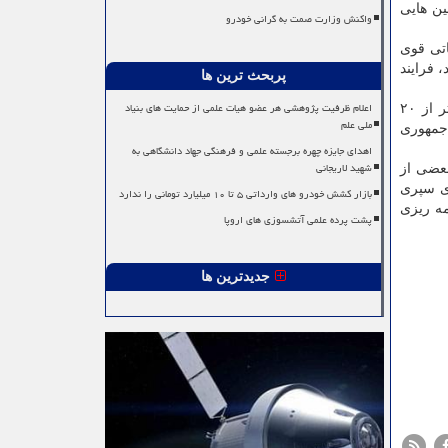
ین هایی
واکنش وزارت صمت به گرانی خودرو
اتی قوی
 فرایند
پربحث ترین ها
اعلام ظرفیت پژوهشی هر عضو هیات علمی از حمایت های بنیاد
رئیس دانشکده نقشه برداری دانشگاه خواجه نصیر در مورد کارهای انجام شده در بحران کرونا در این دانشکده، اظهار داشت: بیشتر از ۲۰
ملی علم
 جمهوری
اهدای جایزه چهره برجسته علمی و فرهنگی جهاد دانشگاهی به
شهید لاریجانی
بعضی از
ری سپری
بازار کشش خودرو های وارداتی ۵ تا ۱۰ میلیارد تومانی را ندارد
مه ریزی
پشت پرده علمی آتشسوزی های اروپا
جدیدترین ها