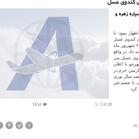
ای كندوی عسل
 سیاره زهره و
هار نمود: با
اره ای کندوی عسل
در فاصله کمی از هم قرار گرفتند که قابل رصد بودند، ۲۴ شهریور ماه
 داد: در واقع
ندوی عسل می
رجو با اعلان
 عسل یا M۴۴ (چهل و چهارمین جرم در
صد سال نوری
ن با چشم غیر
1654
5
/
5.0
X
(0)