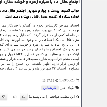
اجتماع هلال ماه با سیاره زهره و خوشه ستاره 
حوالی 3صبح، بیست و چهارم شهریور اجتماع هلال ماه،
خوشه ستاره ای كندوی عسل قابل رویت و رصد است.
احسان مهرجو کارشناس نجوم در گفتگو با خبرنگار مهر اظ
توجه به این که ۳۲شهریور، سیاره زهره و خوشه ست
نیز با هلال ماه یک اجتماعی را به وجود می آوردند. وی ادامه
در این تاریخ، ماه به سیاره زهره و خوشه ستاره ای ک
پیوندد و یک اجتماع زیبا را برای رصد فراهم می کنند. مه
اینکه خوشه ی ستاره ای کندوی
لیست منجم فرانسوی، شارل مسیه)در فاصله هزار و شش
از زمین قرار دارد، اظهار داشت: این اجتماع را می توا
مسلح در آسمان ۲۴ شهریور ماه و در ساعت ۳ بامداد رصد کرد.
1399/06/23
13:37:53
تگهای خبر:
كارشناس
این مطلب هوافضا را می پسندید؟
(1)