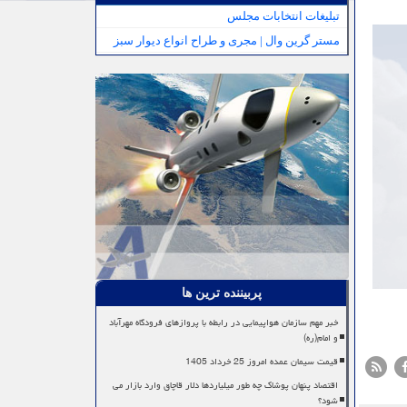
تبلیغات انتخابات مجلس
مستر گرین وال | مجری و طراح انواع دیوار سبز
پربیننده ترین ها
خبر مهم سازمان هواپیمایی در رابطه با پروازهای فرودگاه مهرآباد
و امام(ره)
قیمت سیمان عمده امروز 25 خرداد 1405
اقتصاد پنهان پوشاک چه طور میلیاردها دلار قاچاق وارد بازار می
شود؟