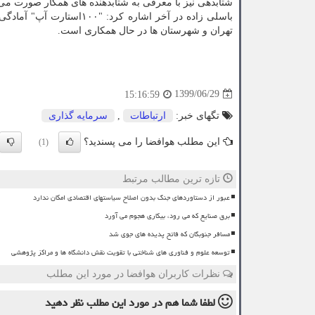
شتابدهی نیز با معرفی به شتابدهنده های همکار صورت می 
باسلی زاده در آخر اشاره ک
تهران و شهرستان ها در حال همکاری است.
1399/06/29
15:16:59
تگهای خبر:
ارتباطات
,
سرمایه گذاری
این مطلب هوافضا را می پسندید؟
(1)
تازه ترین مطالب مرتبط
عبور از دستاوردهای جنگ بدون اصلاح سیاستهای اقتصادی امکان ندارد
برق صنایع که می رود، بیکاری هجوم می آورد
مسافر جنوبگان که فاتح پدیده های جوی شد
توسعه علوم و فناوری های شناختی با تقویت نقش دانشگاه ها و مراکز پژوهشی
نظرات کاربران هوافضا در مورد این مطلب
لطفا شما هم
در مورد این مطلب
نظر دهید