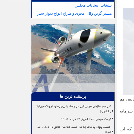
تبلیغات انتخابات مجلس
مستر گرین وال | مجری و طراح انواع دیوار سبز
پربیننده ترین ها
ییم، هم
خبر مهم سازمان هواپیمایی در رابطه با پروازهای فرودگاه مهرآباد
و امام(ره)
 سرمایه
قیمت سیمان عمده امروز 25 خرداد 1405
اقتصاد پنهان پوشاک چه طور میلیاردها دلار قاچاق وارد بازار می
که این
شود؟