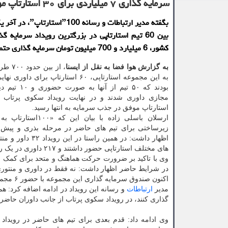
سرمایه گذاری ۷ میلیاردی برای ۳۰ استارتاپ موفق در سكوی پرتاب
بگفته مدیر ارتباطات و رسانه
بین 60 تیم استارتاپی در بزرگترین رویداد سرمایه گ
كشور، 6 میلیارد و 700 میلیون تومان سرمایه گذاری حتمی شد.
به گزارش هوا فضا به نقل از ایسنا
، از بی
به این مجموعه استارتاپی، ۶۰ استارتاپ برای 
بودند که ۵۰ تیم از 
استارتاپ موفق در جذب سرمایه به انتها رسید.
ارسلان باسلی زاده با بیان این
زیرساختی برای تیم های حاضر در مرحله بذری و پیش
اظهار داشت: در همین راستا در
های مختلف استارتاپی حضور داشتند و ۲۱۷ داوری در یک روز رقم خورد.
وی با تاکید بر ضرورت حرکت هماهنگ و متحد برای کمک به
در شرایط حاضر اظهار داشت: نه فقط در داوری و منتوری
اکنون صندوق سرمایه گذاری این مجموعه با حضور ۶ مجموعه دیگر در حال فعالیت است.
مدیر
ارتباطات
و رسانه این رویداد در ادامه اضافه کرد: 
گذاری کنند، در رویداد سکوی پرتاب از جانب داوران حاضر ۷۰۰ میلیون تومان سرمایه گذاری صورت گرفت
وی ادامه داد: قدم بعدی برای تیم های حاضر در روید