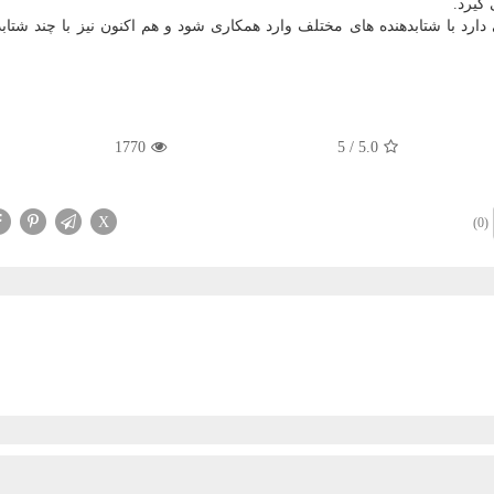
گیرد.
رد: "۱۰۰استارت آپ" آمادگی دارد با شتابدهنده های مختلف وارد همکاری شود و هم اکنون نیز با چند شت
1770
5
/
5.0
X
(0)