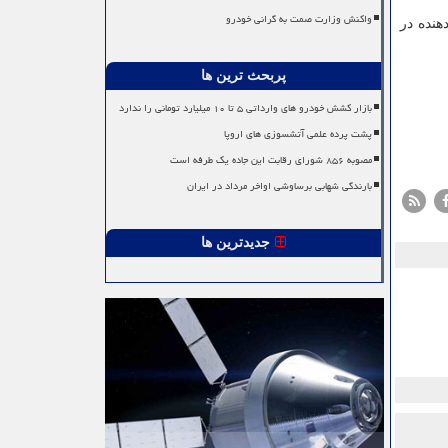
واکنش وزارت صمت به گرانی خودرو
ابدهنده در
پربحث ترین ها
بازار کشش خودرو های وارداتی ۵ تا ۱۰ میلیارد تومانی را ندارد
پشت پرده علمی آتشسوزی های اروپا
مصوبه ۸۵۶ شورای رقابت این جاده یک طرفه است
بارندگی شهابی برساوشی اواخر مرداد در ایران
جدیدترین ها