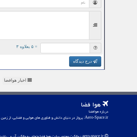
= ۵ بعلاوه ۳
درج دیدگاه
اخبار هوافضا
هوا فضا
درباره هوافضا
Aero-Space.ir: پرواز در دنیای دانش و فناوری های هوایی و فضایی، از زمین تا کهکشان
aero-space.ir - مالکیت معنوی سایت هوا فضا متعلق به مالکین آن می باشد