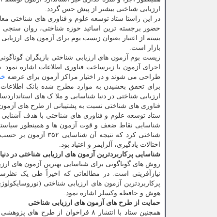
ارزیابی شناختی بیشتر از پیش حس گردد.
در این راستا ستاد توسعه علوم و فناوری های شناختی م
حضور برجسته ترین اساتید حوزه شناختی، روان سنجی و 
بسته از اعتبار بعنوان زیست بوم برای آزمون های ارزیا
بازار است.
زیست بوم آزمون های ارزیابی شناختی بازیگران گوناگون
اجرای آزمون با زیرساخت فناوری اطلاعات اشاره نمود. د
طراحی می شوند و در اختیار مراکز آزمون برای عرضه
خد
برای تحقق بخشیدن به موارد مطرح شده بانک اطلاعات آ
ارزیابی شناختی در دنیا شناسایی و ملا ک های استانداردس
فناوری های شناختی نسبت به پشتیبانی از طرح های آزمون 
ستاد توسعه علوم و فناوری های شناختی با هدف آشنایی د
شناسایی نقاط ضعف و قوت آزمون ها و همینطور سیاستگذا
اختالات یادگیری، آلزایمر و اعتیاد بود.
شناسایی پرکاربردترین آزمون های ارزیابی شناختی در دنیا
روش های گوناگونی برای شناسایی بهترین آزمون های ارزیا
نیازآفرینی است. در مطالعاتی که اخیراً طی یک نظرس
پرکاربردترین آزمون های ارزیابی شناختی (نوروسایکولو
هوش و حافظه وکسلر اشاره نمود.
حمایت از طرح های آزمون های ارزیابی شناختی
همچنین ستاد با انتشار ۸ فراخوان از