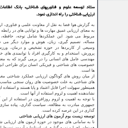
ستاد توسعه علوم و فناوریهای شناختی، بانك اطلاعا
ارزیابی شناختی را راه اندازی نمود.
به گزارش هوا فضا به نقل از معاونت علمی و فناوری، ار
به معنای ارزیابی عمیق مهارت ها و توانایی های در رابطه 
مربوط می شود. این عملکردها شامل توجه، حافظه، 
مساله، تصمیم گیری، زبان، هوش و موارد دیگر می 
وسیعی از کاربردها در حوزه تشخیص و درمان، ورز
پرورش، استخدام و به کارگیری افراد با توانمندی های 
مهندسی عامل های انسانی را در برمی گیرند که به معنا
خصوصیت های شناختی و فیزیکی انسان برای طراحی ابزا
ها است.
از میان روش های گوناگون ارزیابی عملکرد شناختی مغز،
های شناختی به علت خصوصیت های روان سنجی مناسب، 
همینطور سهولت اجرا قابل اعتماد و پایا هستند و استفاده از
نشاندهنده اهمیت و لزوم استفاده از آنها است.
با توجه به اهمیت و لزوم روزافزون در استفاده از ای
جمهوری مبادرت به مطالعه، سیاست گذاری، پیاده ساز
گذاری در این عرصه کرده است.
توسعه زیست بوم آزمون های ارزیابی شناختی
نا به سامانی های موجود در حوزه آزمون های ارزیابی 
همینطور اجرا و نمره گذاری غیر استاندارد آزمون توسط 