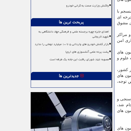
واکنش وزارت صمت به گرانی خودرو
نسجم با
رخه ای
پربحث ترین ها
ری مشوق
اهدای جایزه چهره برجسته علمی و فرهنگی جهاد دانشگاهی به
و مراکز
شهید لاریجانی
اری امن
بازار کشش خودرو های وارداتی ۵ تا ۱۰ میلیارد تومانی را ندارد
پشت پرده علمی آتشسوزی های اروپا
مون های
 علوم و
مصوبه ۸۵۶ شورای رقابت این جاده یک طرفه است
ر کشور،
مون های
جدیدترین ها
 فعالی/نقص توجه،
زسنجی و
ام شد،
مون های
زمون های