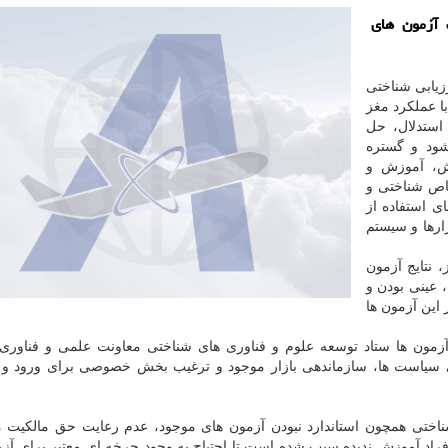
ت آزمون های
زیابی شناختی
با عملکرد مغز
استدلال، حل
شود و گستره
ش، آموزش و
خاص شناختی و
ی استفاده از
رها و سیستم
 نتایج آزمون
عینی بودن و
 این آزمون ها
ن آزمون ها ستاد توسعه علوم و فناوری های شناختی معاونت علمی و فناور
ی سیاست ها، سازماندهی بازار موجود و ترغیب بخش خصوصی برای ورود و 
شناختی همچون استاندارد نبودن آزمون های موجود، عدم رعایت حق مالکیت 
افراد آموزش ندیده سبب شده است تا احتیاج به وجود چرخه ای معتبر برای آز