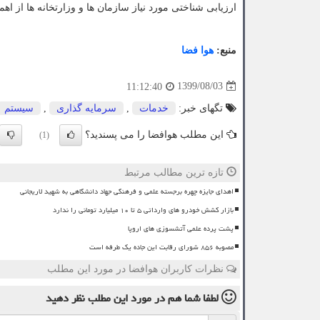
ارزیابی شناختی مورد نیاز سازمان ها و وزارتخانه ها از اهم
منبع:
هوا فضا
1399/08/03
11:12:40
تگهای خبر:
خدمات
,
سرمایه گذاری
,
سیستم
این مطلب هوافضا را می پسندید؟
(1)
تازه ترین مطالب مرتبط
اهدای جایزه چهره برجسته علمی و فرهنگی جهاد دانشگاهی به شهید لاریجانی
بازار کشش خودرو های وارداتی ۵ تا ۱۰ میلیارد تومانی را ندارد
پشت پرده علمی آتشسوزی های اروپا
مصوبه ۸۵۶ شورای رقابت این جاده یک طرفه است
نظرات کاربران هوافضا در مورد این مطلب
لطفا شما هم
در مورد این مطلب
نظر دهید