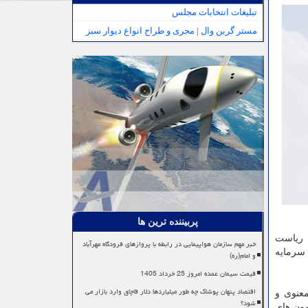
تبلیغات انتخابات مجلس
مستر گرین وال | مجری و طراح انواع دیوار سبز
پربیننده ترین ها
ی ریاست
خبر مهم سازمان هواپیمایی در رابطه با پروازهای فرودگاه مهرآباد
سرمایه
و امام(ره)
قیمت سیمان عمده امروز 25 خرداد 1405
اقتصاد پنهان پوشاک چه طور میلیاردها دلار قاچاق وارد بازار می
معنوی و
شود؟
مون های