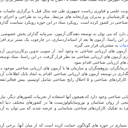
عاونت علمی و فناوری ریاست جمهوری طی چند سال قبل با برگزاری جلسات م
کارشناسان و مدیران وزارتخانه های مرتبط، مبادرت به طراحی و اجرای چ
بی شناختی در کشور کرده است. رویکرد ستاد در این حوزه رویکرد سیاست گذا
ی دارد که می توان به توسعه دهندگان آزمون، سرمایه گذاران بخش خصوصی 
ر این راستا، آزمون ها بعد از استانداردسازی، در چارچوب یک بستر نرم افز
مات
به مشتریان قرار می گیرند.
زمون های ارزیابی شناختی به وجود آمد. از سویی تدوین پرکاربردترین آز
ازی آزمون های ارزیابی شناختی مد نظر قرار گرفت. در این راستا، ستاد توسعه
های ارزیابی شناختی اقدام نمود.
رمانگران، پژوهشگران و سازمان ها با آزمون های ارزیابی شناختی موجود د
ری در توسعه آزمون های ارزیابی شناختی اقدام به ایجاد بانک اطلاعات آز
شناختی کرد که نتیجه آن شناسایی ۳۵۲ آزمون بر حسب کارکردهای شناختی و ۵ اختلال رایج شناختی شامل اوتیسم، بیش
بی شناختی وجود دارد که همچون آنها استفاده از تجربیات کشورهای دیگر، نیا
نجی از روان شناسان و نوروسایکولوژیست ها در کشورهای مختلف دنیا انج
ژی) به تفکیک کارکردهای شناختی شناسایی و عرضه شدند که می توان به آز
 طرح های پژوهشی بسیاری در حوزه های گوناگون حمایت کرده است که از میان آنها، برخی آ