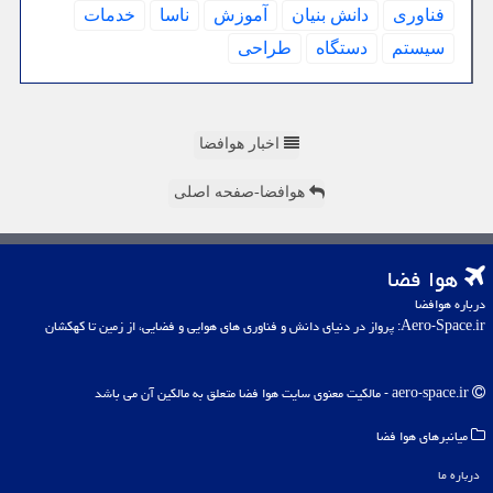
فناوری
دانش بنیان
آموزش
ناسا
خدمات
سیستم
دستگاه
طراحی
اخبار هوافضا
هوافضا-صفحه اصلی
هوا فضا
درباره هوافضا
Aero-Space.ir: پرواز در دنیای دانش و فناوری های هوایی و فضایی، از زمین تا کهکشان
aero-space.ir - مالکیت معنوی سایت هوا فضا متعلق به مالکین آن می باشد
میانبرهای هوا فضا
درباره ما