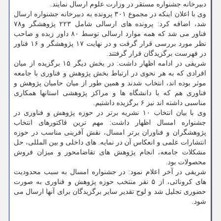
دبیرخانه جشنواره مستقر در وزارت علوم ارسال نمایند.
وی با اعلان اینکه در مجموع ۳۰۱ پرونده به دبیرخانه جشنواره ارسال
شد، اضافه کرد: پرونده های ارسالی شامل ۲۲۳ پژوهشگر و۷۸
فناور می شد که همه موارد ارسالی توسط ۸۰ داور زبده و صاحب
نظر مورد بررسی قرار گرفت و در نهایت ۱۷ پژوهشگر و ۱۶ فناور
در فهرست برگزیدگان قرار گرفتند.
شریفی در ادامه اظهار داشت: در بخش دیگر ۱۵ برگزیده از میان
افرادی که به هر نحوی در ارتباط بخش پژوهش و فناوری با جامعه
موثر بوده اند، انتخاب شدند و همین طور از میان حامیان پژوهش و
فناوری هم که با دانشگاه ها و مراکز پژوهشی استانها همکاری
مناسبی داشته اند نیز ۶ برگزیده داشتیم.
وی با بیان انتخاب ۱۰ نشریه برتر در حوزه پژوهش و فناوری در
جشنواره امسال اظهار داشت: مهم ترین فاکتورهای انتخاب
پژوهشگران و فناوران برتر امسال، نقش آفرینی مناسب در حوزه
انتشارات علمی و انعکاس آن در نمایه. های داخلی و بین المللی، حل
مشکلات جامعه، انجام پژوهش های تقاضامحور و میزان فروش
محصولات بود.
شریفی در آخر اعلام نمود: در جشنواره امسال به سبب محدودیت
های کرونائی، از ۵ نفر منتخب حوزه پژوهش و فناوری به صورت
حضوری تجلیل شد و لوح تقدیر سایر برگزیدگان برای آنها ارسال می
شود.