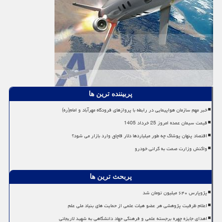
پربیننده ترین ها
خبر مهم سازمان هواپیمایی در رابطه با پروازهای فرودگاه مهرآباد و امام(ره)
قیمت سیمان عمده امروز 25 خرداد 1405
اقتصاد پنهان پوشاک چه طور میلیاردها دلار قاچاق وارد بازار می شود؟
واکنش وزارت صمت به گرانی خودرو
پربحث ترین ها
پژوپارس ۶۴۰ میلیون تومان شد
اعلام ظرفیت پژوهشی هر عضو هیات علمی از حمایت های بنیاد ملی علم
اهدای جایزه چهره برجسته علمی و فرهنگی جهاد دانشگاهی به شهید لاریجانی