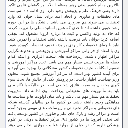
بالاترین مقام کشور یعنی رهبر معظم انقلاب بر گفتمان علمی تاکید
دارند یعنی فرهنگ علم و پژوهش وجود دارد. وی ادامه داد: سیاست
های تحقیقات و فناوری و ایجاد امید برای نسل جوان که وارد
تحقیقات می شوند هم ضروری می باشد. دانشگاه ها در این حوزه
رشد خوبی داشته اند تا حدی که همین اساتید نسلی را تربیت کردند
که حالا به تولید واکسن و کیت ها درباره کرونا مشغول اند. نجفی
اضافه کرد: جوانان باید فرصت داشته باشند تحقیقات را تمرین کنند.
نباید با چماق تحقیقات کاربردی بر بدنه نحیف تحقیقات کوبیده شود.
وی با انتقاد از فراوانی مراکز آموزشی و پژوهشی و عدم همگرایی
مراکز اظهار داشت: زیرساخت های سخت افزاری و اینکه کدام
حیطه ها مزیت نسبی بسیار مهم می باشد. تعدد مراکز آموزشی و
تقسیم امکانات نحیف تحقیقات کشور مشکلاتی را بوجود می آورد و
برای آینده کشور بهتر است که مراکز آموزشی تجمیع شوند. معاون
وزیر بهداشت اظهار داشت: در پژوهش یکی از چالش ها، بحث سوء
گیری محققان به سمت علایق شخصی است در حالیکه با نگاه ملی
باید به مأموریت های تحقیقاتی پرداخت. وی ادامه داد: مدیریت
تحقیقات هم بسیار مهم می باشد و باید میان اولویت ها و سیاست ها
هماهنگی وجود داشته باشد. در کشور ما در سالهای گذشته شبکه
های تحقیقاتی و مراکز تحقیقاتی و زیرساخت های مهمی بوجود آمده
است و مراکز رشد و پارک های علم و فناوری در کشور توسعه یافته
اند. نجفی افزود: ما در کشور 761 مرکز تحقیقات دولتی در علوم
پزشکی داریم که در خیلی از موارد فعالیت موازی انجام می دهند