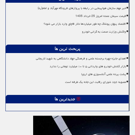
خبر مهم سازمان هواپیمایی در رابطه با پروازهای فرودگاه مهرآباد و امام(ره)
قیمت سیمان عمده امروز 25 خرداد 1405
اقتصاد پنهان پوشاک چه طور میلیاردها دلار قاچاق وارد بازار می شود؟
واکنش وزارت صمت به گرانی خودرو
پربحث ترین ها
اهدای جایزه چهره برجسته علمی و فرهنگی جهاد دانشگاهی به شهید لاریجانی
بازار کشش خودرو های وارداتی ۵ تا ۱۰ میلیارد تومانی را ندارد
پشت پرده علمی آتشسوزی های اروپا
مصوبه ۸۵۶ شورای رقابت این جاده یک طرفه است
جدیدترین ها