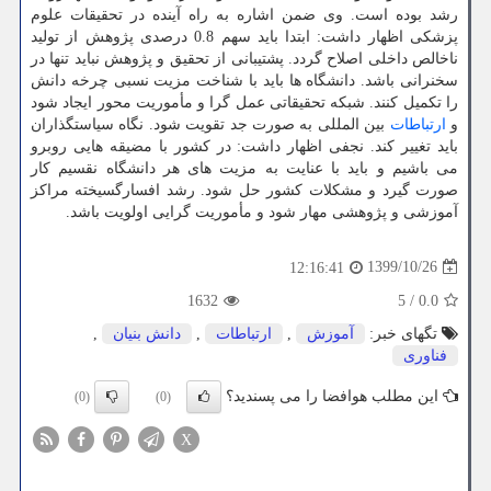
رشد بوده است. وی ضمن اشاره به راه آینده در تحقیقات علوم
پزشکی اظهار داشت: ابتدا باید سهم 0.8 درصدی پژوهش از تولید
ناخالص داخلی اصلاح گردد. پشتیبانی از تحقیق و پژوهش نباید تنها در
سخنرانی باشد. دانشگاه ها باید با شناخت مزیت نسبی چرخه دانش
را تکمیل کنند. شبکه تحقیقاتی عمل گرا و مأموریت محور ایجاد شود
و
ارتباطات
بین المللی به صورت جد تقویت شود. نگاه سیاستگذاران
باید تغییر کند. نجفی اظهار داشت: در کشور با مضیقه هایی روبرو
می باشیم و باید با عنایت به مزیت های هر دانشگاه نقسیم کار
صورت گیرد و مشکلات کشور حل شود. رشد افسارگسیخته مراکز
آموزشی و پژوهشی مهار شود و مأموریت گرایی اولویت باشد.
1399/10/26
12:16:41
1632
5
/
0.0
تگهای خبر:
آموزش
,
ارتباطات
,
دانش بنیان
,
فناوری
این مطلب هوافضا را می پسندید؟
(0)
(0)
X