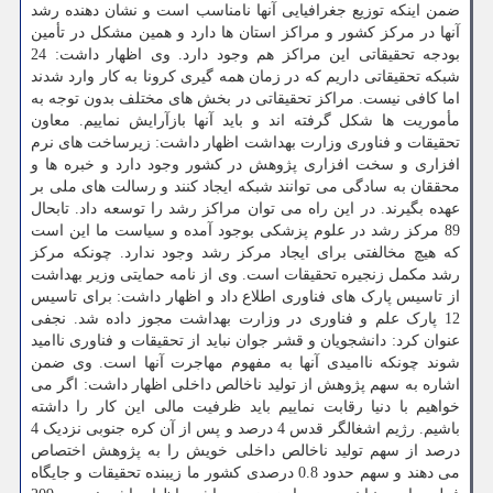
ضمن اینکه توزیع جغرافیایی آنها نامناسب است و نشان دهنده رشد
آنها در مرکز کشور و مراکز استان ها دارد و همین مشکل در تأمین
بودجه تحقیقاتی این مراکز هم وجود دارد. وی اظهار داشت: 24
شبکه تحقیقاتی داریم که در زمان همه گیری کرونا به کار وارد شدند
اما کافی نیست. مراکز تحقیقاتی در بخش های مختلف بدون توجه به
مأموریت ها شکل گرفته اند و باید آنها بازآرایش نماییم. معاون
تحقیقات و فناوری وزارت بهداشت اظهار داشت: زیرساخت های نرم
افزاری و سخت افزاری پژوهش در کشور وجود دارد و خبره ها و
محققان به سادگی می توانند شبکه ایجاد کنند و رسالت های ملی بر
عهده بگیرند. در این راه می توان مراکز رشد را توسعه داد. تابحال
89 مرکز رشد در علوم پزشکی بوجود آمده و سیاست ما این است
که هیچ مخالفتی برای ایجاد مرکز رشد وجود ندارد. چونکه مرکز
رشد مکمل زنجیره تحقیقات است. وی از نامه حمایتی وزیر بهداشت
از تاسیس پارک های فناوری اطلاع داد و اظهار داشت: برای تاسیس
12 پارک علم و فناوری در وزارت بهداشت مجوز داده شد. نجفی
عنوان کرد: دانشجویان و قشر جوان نباید از تحقیقات و فناوری ناامید
شوند چونکه ناامیدی آنها به مفهوم مهاجرت آنها است. وی ضمن
اشاره به سهم پژوهش از تولید ناخالص داخلی اظهار داشت: اگر می
خواهیم با دنیا رقابت نماییم باید ظرفیت مالی این کار را داشته
باشیم. رژیم اشغالگر قدس 4 درصد و پس از آن کره جنوبی نزدیک 4
درصد از سهم تولید ناخالص داخلی خویش را به پژوهش اختصاص
می دهند و سهم حدود 0.8 درصدی کشور ما زیبنده تحقیقات و جایگاه