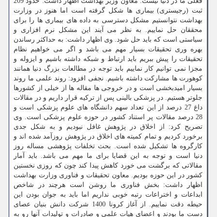
فعلی ما در دنیا نیست. معاون وزیر بهداشت اظهار داشت: حدود 209
ثبت (رجیستری) بیماری ها شکل گرفته است اما هنوز در وزارت
بهداشت نتوانستیم مشکل دسترسی به داده های بیماری ها را برای
محققان حل نماییم. به نظر می آیند این مشکل نرم افزاری و
سیاستی است که باید حل شود. وی اظهار داشت: به حداکثر رساندن
بهره وری تحقیقات بسیار مهم می باشد و اگر می خواهیم نظام
تحقیقات را پیش ببریم باید ارتباط و شبکه داشته باشیم و ایزوله و
مجزا نمی توانیم کار نماییم باید توجه در مطالعات بزرگ دنیا همانند
کوهورت ها مشارکت داشته باشیم. نجفی افزود: روند علمی ما روند
بسیار امیدبخشی است و در خروجی ها مقاله ها از خیلی از کشورها
جلوتر هستیم. در پزشکی بالینی پس از ترکیه قرار داریم و در مقالات
داغ 27 درصد از این تعداد سهم دانشگاه های علوم پزشکی است و
28 درصد مقالات پر استناد کشور در حوزه علوم پزشکی است. وی
تصریح کرد: از اخلاق در پژوهش غافل نبودیم و به شکل جدی
برخورد کردیم و تمام کمیته های اخلاق در پژوهش روزآمد شده اند و
کارگروه ها تشکیل شده است. بحث تخلفات پژوهشی مساله روز
دنیا است و توجه به این قضایا برای ما مهم می باشد. باید آمار
مقالاتی که برگشت می خورد کاهش پیدا کند چون که روزی نخستین
کشور در این حوزه بودیم. معاون تحقیقات و فناوری وزارت بهداشت
اظهار داشت: بخش فناوری ما روشن است هرچند در شاخص
ابداعات و اختراعات رتبه خوبی نداریم اما باید به جوان بودن این
حیطه دقت نماییم. از آغاز کرونا 1400 شرکت دانش بنیان عصای
دست ما بودند و اعضای هیات علمی و صادرات و تولیدات آنها رو به