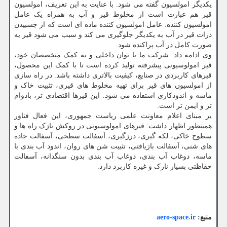
یکدیگر امولسیون گفته می شود. با عنایت به این تعریف، امولسیون
قیر هم عبارت است از مخلوط قیر و آب به همراه یک عامل
امولسیون کننده. عامل امولسیون کننده ماده ای است که از چسبیدن
ذرات قیر در آب به یکدیگر جلوگیری می کند و سبب می شود قیر به
صورت کامل در آب پراکنده شود.
وی ادامه داد: شرکت ما با توان داخلی و به کمک متخصصان خود،
قیر امولوسیونی پیشرفته تولید کرده است تا با کمک این محصول،
قیرهای کاربردی در صنایع، کیفیت بالاتری داشته باشد. در راه سازی
از امولسیون های قیر برای تهیه مخلوط های قیری، تثبیت خاک و
ماسه و اندودکاری استفاده می شود. این قیرها اقتصادی تر، بادوام
تر و ایمن تر است.
بر مبنای اعلام معاونت علمی ریاست جمهوری، این فعال فناور
همینطور اظهار داشت: قیرهای امولوسیونی در روکش نازک راه ها و
سطوح خاکی، لکه گیری، درزگیری، آسفالت سطحی، آسفالت جاده
های شنی، آسفالت بازیافتی، تثبیت شن های روان، اندود آب بندی با
ماسه، دوغاب آب بندی، دوغاب آب بندی بدون سنگدانه، آسفالت
حفاظتی بسیار نازک و غیره کاربرد دارد.
منبع:
aero-space.ir