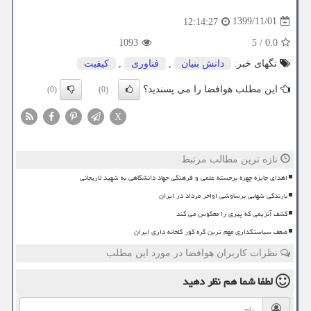
1399/11/01
12:14:27
1093
5
/
0.0
تگهای خبر:
دانش بنیان
,
فناوری
,
كیفیت
این مطلب هوافضا را می پسندید؟
(0)
(0)
X
تازه ترین مطالب مرتبط
اهدای جایزه چهره برجسته علمی و فرهنگی جهاد دانشگاهی به شهید لاریجانی
بارندگی شهابی برساوشی اواخر مرداد در ایران
کشف آنزیمی که پیری را معکوس می کند
ضعف سیاستگذاری مهم ترین گره کور گلخانه داری ایران
نظرات کاربران هوافضا در مورد این مطلب
لطفا شما هم
نظر دهید