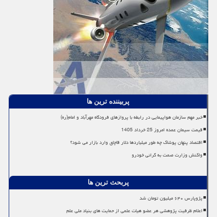
پربیننده ترین ها
خبر مهم سازمان هواپیمایی در رابطه با پروازهای فرودگاه مهرآباد و امام(ره)
قیمت سیمان عمده امروز 25 خرداد 1405
اقتصاد پنهان پوشاک چه طور میلیاردها دلار قاچاق وارد بازار می شود؟
واکنش وزارت صمت به گرانی خودرو
پربحث ترین ها
پژوپارس ۶۴۰ میلیون تومان شد
اعلام ظرفیت پژوهشی هر عضو هیات علمی از حمایت های بنیاد ملی علم