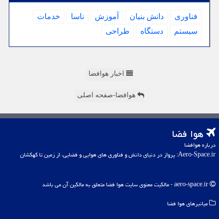
فناوری
دانش بنیان
آموزش
ناسا
خدمات
سیستم
دستگاه
طراحی
اخبار هوافضا
هوافضا-صفحه اصلی
هوا فضا
درباره هوافضا
Aero-Space.ir: پرواز در دنیای دانش و فناوری های هوایی و فضایی، از زمین تا کهکشان
aero-space.ir - مالکیت معنوی سایت هوا فضا متعلق به مالکین آن می باشد
میانبرهای هوا فضا