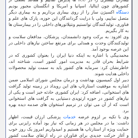
کشورهای چون ایتالیا، اسپانیا و امریکا و انگلستان مجبور بودیم
دستگاه
اکسیژن ساز را از روی بیماری برداریم و به بیماری دیگر
متصل نماییم، ولی با درایت گردانندگان این حوزه، پارک های علم و
فناوری، تولیدکنندگان توانستیم ونتیلاتورهای داخلی را در بیمارستان ها
به کار بگیریم.
وی افزود: به برکت وجود دانشمندان، پزشکان، مدافعان سلامت و
تولیدکنندگان وحدت و همدلی برای مرتفع ساختن نیازهای داخلی در
این عرصه بوجود آمد.
محمدبیگی با اشاره به اینکه دنیا ایران را بعنوان کشوری که در
شرایط بحران قادر به مدیریت امور کشور است، شناخته اند،
خاطرنشان کرد: سرمایه های کشور باید به سمت تولید محصولات
داخلی هدایت شوند.
دبیر اول کمیسیون بهداشت و درمان مجلس شورای اسلامی ضمن
اشاره به موفقیت استارتاپ های این رویداد در زمینه تولید گرافت
های استخوانی، اضافه کرد: ایران کشوری حادثه خیز است و یکی از
نیازهای کشور در حوزه ارتوپدی دستیابی به گرافت های استخوانی
است که از آن می توان در ترمیم استخوان های صدمه دیده بهره
برد.
وی با تکیه بر لزوم عرضه
خدمات
پزشکی ارزان قیمت، اظهار
داشت: ما در مجلس در هر زمانی که نیاز بود آماده رایزنی برای
حمایت ویژه از استارتاپ ها هستیم و امیدواریم امروز یک روز خوب
و آغاز حرکت جدیدی برای فناوران در راه ارتقای سلامت کشور