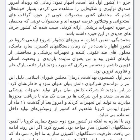
جزو ۱۰ کشور اول دنیا است، اظهار نمود: زمانی که رویداد امروز
صندوق نوآوری و شکوفایی را مشاهده می کردم، بسیار خوشحال
شدم که محققان کشور محصولات خوبی در حوزه گرافت های
استخوانی و ونتیلاتور عرضه نموده اند و محصولات نوینی که محققان
در حوزه تجهیزات پزشکی ارائه کردند، سبب شده که کشور حرف
های جدیدی در این حوزه داشته باشد.
محمدبیگی، ضمن اشاره به روزهای دشوار شروع اپیدمی کرونا در
کشور اظهار داشت: در آن زمان دستگاههای اکسیژن ساز، ماسک،
محلول های ضد عفونی کننده و تجهیزات پزشکی و محافظتی از
نیازهای کشور بود و من بعنوان نماینده بازدیدی از وضعیت استان
قزوین داشتم و نخستین مرکزی که مورد بازدید قرار دادم، پارک علم
و فناوری قزوین بود.
دبیر اول کمیسیون بهداشت، درمان مجلس شورای اسلامی دلیل این
امر را توانمندی شرکتهای دانش بنیان عنوان نمود و خاطرنشان کرد:
در این بازدید ۵ شرکت دانش بنیان برای تولید تجهیزات پزشکی
شناسایی شدند و این شرکت ها در مدت یک ماه با دریافت مجوزها
مبادرت به تولید این تجهیزات کردند و امروز بعد از گذشت ۱۱ ماه از
شیوع اپیدمی کرونا شاهدیم که کشور از ونتیلاتورهای تولید داخل
استفاده می نماید.
وی با اشاره به اینکه در کشور موج دوم شیوع بیماری کرونا با کمبود
دستگاههای اکسیژن ساز مواجه بود، تصریح کرد: اگر این روند ادامه
می یافت، ظرفیت دستگاههای اکسیژن ساز به ما اجازه نمی داد که
بیماران بیشتری را در ICU ها پذیرش نماییم و همانند بعضی از