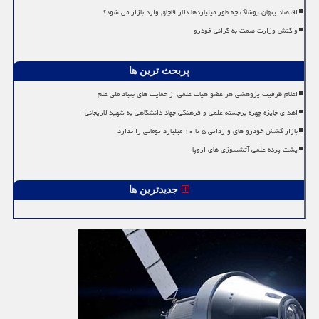
اقتصاد پنهان پوشاک چه طور میلیاردها دلار قاچاق وارد بازار می شود؟
واکنش وزارت صمت به گرانی خودرو
پربحث ترین ها
اعلام ظرفیت پژوهشی هر عضو هیات علمی از حمایت های بنیاد ملی علم
اهدای جایزه چهره برجسته علمی و فرهنگی جهاد دانشگاهی به شهید لاریجانی
بازار کشش خودرو های وارداتی ۵ تا ۱۰ میلیارد تومانی را ندارد
پشت پرده علمی آتشسوزی های اروپا
جدیدترین ها