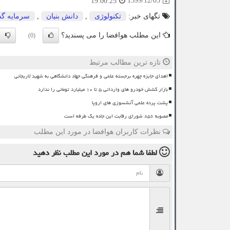
1399/12/05
19:00:25
تگهای خبر:
تكنولوژی
,
دانش بنیان
,
سرمایه گذ
این مطلب هوافضا را می پسندید؟
(0)
تازه ترین مطالب مرتبط
اهدای جایزه چهره برجسته علمی و فرهنگی جهاد دانشگاهی به شهید لاریجانی
بازار کشش خودرو های وارداتی ۵ تا ۱۰ میلیارد تومانی را ندارد
پشت پرده علمی آتشسوزی های اروپا
مصوبه ۸۵۶ شورای رقابت این جاده یک طرفه است
نظرات کاربران هوافضا در مورد این مطلب
لطفا شما هم
در مورد این مطلب
نظر دهید