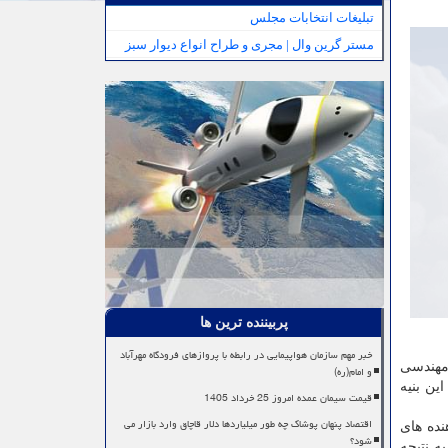
تبلیغات انتخابات مجلس
مستر گرین وال | مجری و طراح انواع دیوار سبز
پربیننده ترین ها
خبر مهم سازمان هواپیمایی در رابطه با پروازهای فرودگاه مهرآباد
 مهندسی
و امام(ره)
ین بنیه
قیمت سیمان عمده امروز 25 خرداد 1405
اقتصاد پنهان پوشاک چه طور میلیاردها دلار قاچاق وارد بازار می
نده های
شود؟
ه نتیجه