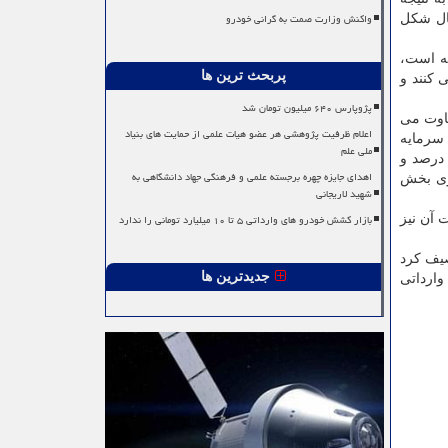
واکنش وزارت صمت به گرانی خودرو
حال شکل
قه است،
پربحث ترین ها
ق و توسعه (R&D) سرمایه گذاری می کنند و
پژوپارس ۶۴۰ میلیون تومان شد
فاوت می
اعلام ظرفیت پژوهشی هر عضو هیات علمی از حمایت های بنیاد
 سرمایه
ملی علم
 درصد و
اهدای جایزه چهره برجسته علمی و فرهنگی جهاد دانشگاهی به
ری بخش
شهید لاریجانی
بازار کشش خودرو های وارداتی ۵ تا ۱۰ میلیارد تومانی را ندارد
 آن نیز
صیف کرد
جدیدترین ها
وارداتی