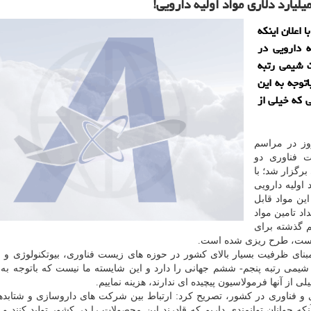
لیارد دلاری مواد اولیه دارویی!
اعلان اینکه
ه دارویی در
ت شیمی رتبه
توجه به این
ی که خیلی از
ز در مراسم
 فناوری دو
رگزار شد؛ با
 اولیه دارویی
ین مواد قابل
د تامین مواد
م گذشته برای
ه است، طرح ریزی شده است.
برمبنای ظرفیت بسیار بالای کشور در حوزه های زیست فناوری، بیوتکنولوژی و
شیمی رتبه پنجم- ششم جهانی را دارد و این شایسته ما نیست که باتوجه به ا
لی از آنها فرمولاسیون پیچیده ای ندارند، هزینه نماییم.
و فناوری در کشور، تصریح کرد: ارتباط بین شرکت های داروسازی و شتابده
انان توانمندی داریم که قادرند این محصولات را در کشور تولید کنند و ب