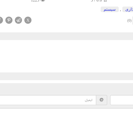
1223
5
/
0.0
اری
,
سیستم
X
(0)