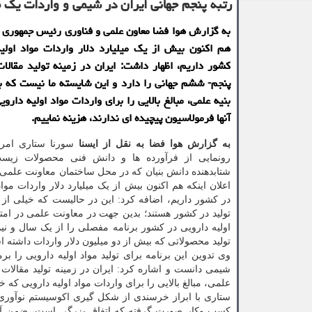
رتبه پنجم جهانی ایران در شیمی و واردات یك می
به گزارش هوا فضا معاون علمی و فناوری رئیس جمهوری با 
هم اکنون بیش از یک میلیارد دلار واردات مواد اولی
کشور داریم، اظهار داشت: ایران در زمینه تولید مقالا
پنجم- ششم جهانی را دارد و این شایسته ما نیست که با
بنیه علمی، مبالغ بالایی را برای واردات مواد اولیه داروی
آنها فرمولاسیون پیچیده ای ندارند، هزینه نماییم.
به گزارش هوا فضا به نقل از ایسنا
سورنا ستاری امرو
رونمایی از فرآورده ها و دانش فنی محصولات زیست
شتابدهنده دانش بنیان که در محل ساختمان معاونت علمی ب
اعلان اینکه هم اکنون بیش از یک میلیارد دلار واردات مواد
در کشور داریم، اضافه کرد: این در حالیست که خیلی از ا
تولید در کشور هستند؛ بدین جهت در معاونت علمی در امتدا
اولیه دارویی در کشور برنامه مفصلی را از یک سال و نی
تولید محصولاتی که بیش از دو میلیون دلار واردات داشت
وی تدوین این برنامه برای تولید مواد اولیه دارویی را 
شیمی دانست و اشاره کرد: ایران در زمینه تولید مقالات 
علمی، مبالغ بالایی را برای واردات مواد اولیه دارویی که خی
ستاری با ابراز خرسندی از شکل گیری اکوسیستم نوآوری 
کسب وکار صورت گرفته که اتفاق بزرگی است، ضمن آنکه جو