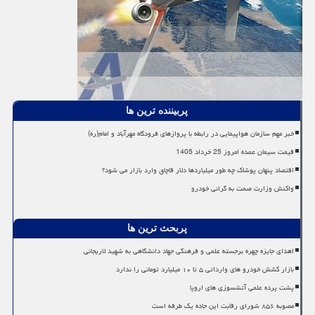
پربیننده ترین ها
خبر مهم سازمان هواپیمایی در رابطه با پروازهای فرودگاه مهرآباد و امام(ره)
قیمت سیمان عمده امروز 25 خرداد 1405
اقتصاد پنهان پوشاک چه طور میلیاردها دلار قاچاق وارد بازار می شود؟
واکنش وزارت صمت به گرانی خودرو
پربحث ترین ها
اهدای جایزه چهره برجسته علمی و فرهنگی جهاد دانشگاهی به شهید لاریجانی
بازار کشش خودرو های وارداتی ۵ تا ۱۰ میلیارد تومانی را ندارد
پشت پرده علمی آتشسوزی های اروپا
مصوبه ۸۵۶ شورای رقابت این جاده یک طرفه است