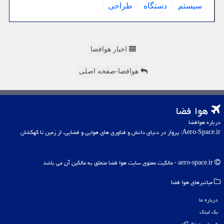
سیستم
دستگاه
طراحی
اخبار هوافضا
هوافضا-صفحه اصلی
هوا فضا
درباره هوافضا
Aero-Space.ir: پرواز در دنیای دانش و فناوری های هوایی و فضایی، از زمین تا کهکشان
aero-space.ir - مالکیت معنوی سایت هوا فضا متعلق به مالکین آن می باشد
میانبرهای هوا فضا
درباره ما
بک لینک
خرید رپورتاژ آگهی