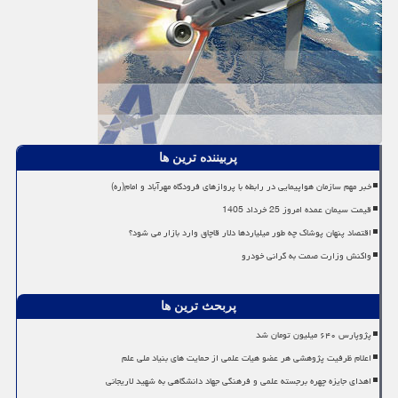
پربیننده ترین ها
خبر مهم سازمان هواپیمایی در رابطه با پروازهای فرودگاه مهرآباد و امام(ره)
قیمت سیمان عمده امروز 25 خرداد 1405
اقتصاد پنهان پوشاک چه طور میلیاردها دلار قاچاق وارد بازار می شود؟
واکنش وزارت صمت به گرانی خودرو
پربحث ترین ها
پژوپارس ۶۴۰ میلیون تومان شد
اعلام ظرفیت پژوهشی هر عضو هیات علمی از حمایت های بنیاد ملی علم
اهدای جایزه چهره برجسته علمی و فرهنگی جهاد دانشگاهی به شهید لاریجانی