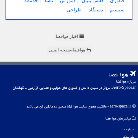
فناوری
دانش بنیان
آموزش
ناسا
خدمات
سیستم
دستگاه
طراحی
اخبار هوافضا
هوافضا-صفحه اصلی
هوا فضا
درباره هوافضا
Aero-Space.ir: پرواز در دنیای دانش و فناوری های هوایی و فضایی، از زمین تا کهکشان
aero-space.ir - مالکیت معنوی سایت هوا فضا متعلق به مالکین آن می باشد
میانبرهای هوا فضا
درباره ما
بک لینک