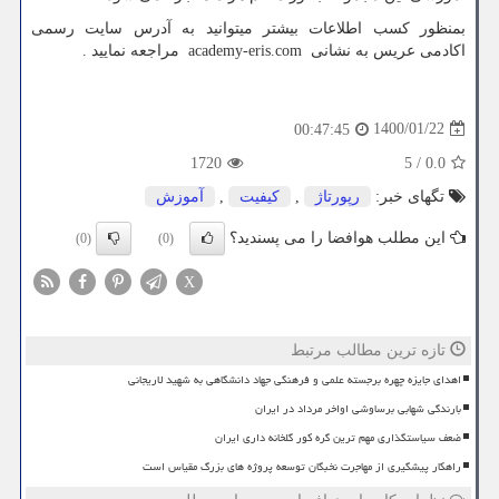
بمنظور کسب اطلاعات بیشتر میتوانید به آدرس سایت رسمی
اکادمی عریس به نشانی
academy-eris.com
مراجعه نمایید .
1400/01/22
00:47:45
1720
5
/
0.0
تگهای خبر:
رپورتاژ
,
كیفیت
,
آموزش
این مطلب هوافضا را می پسندید؟
(0)
(0)
X
تازه ترین مطالب مرتبط
اهدای جایزه چهره برجسته علمی و فرهنگی جهاد دانشگاهی به شهید لاریجانی
بارندگی شهابی برساوشی اواخر مرداد در ایران
ضعف سیاستگذاری مهم ترین گره کور گلخانه داری ایران
راهکار پیشگیری از مهاجرت نخبگان توسعه پروژه های بزرگ مقیاس است