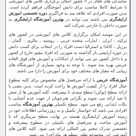
نمایندگی های فعال در 9 کشور امکان برگزاری کلاس های آموزشی
با شرایط کاملا مناسب برای دانش آموختگان فراهم کرده است.
بدین صورت افرادی که علاقه مند به فراگیری
دوره تخصصی اموزش
ارایشگری
می باشند می توانند در
بهترین آموزشگاه ارایشگری
به
صورت داخلی یا خارجی شرکت کنند.
در این موسه امکان برگزاری کلاس های آموزشی در کشور های
ترکیه ، ایران ، امارات متحده عربی ، روسیه ، مالزی ، آلمان ،
برزیل ، کانادا و استرالیا دست افراد را در انتخاب برای کسب دانش
در حوزه آرایشی باز گذاشته به صورتی که افراد مقیم خارج از کشور
و یا داخل کشور نیز می توانند از امکانات و آموزش های فوق العاده
عریس بهره مند شوند. با توجه به وجود بسیاری از آموزشگاه های
زیبایی که معیار های مختلف خود برای آموزش را دارا می باشند.
آموزشگاه عریس
با ارائه سرفصل های مخصوص برای کلیه سطوح
خیال افراد را از کیفیت آموزش ها راحت کرده است. بدین معنی با
ارائه سطح (توکن) سطح مبتدی تا پیشرفته، کلیه آموزش ها از صفر
تا صد ارائه می شوند و نگرانی هنرجویان از جهت عدم آشنایی با
نکات ابتدایی رفع می شود. سطح تکمیلی
بهترین آموزشگاه
مناسب
افرادی می باشد که خواستار تکمیل و به روزرسانی اطلاعات خود در
زمینه آموزش ارایشگری هستند در نهایت سطح مربیگری که با
آموزش مباحث و سرفصل های تکمیلی در سطوح پیشرفته و
تخصصی مدرک معتبر بین المللی ارائه می شود. کلیه کلاس های
آموزشی این مجموعه بطور منظم هر ماه اجرا می شود.