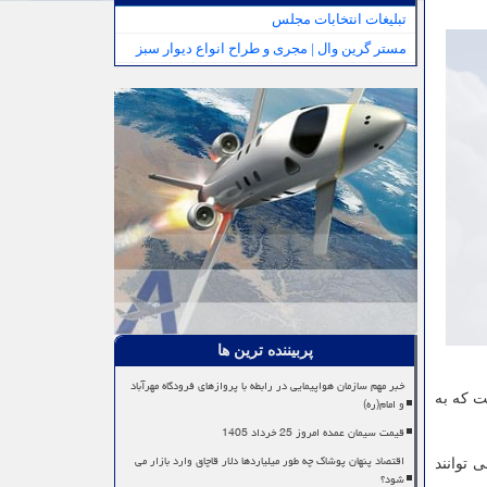
تبلیغات انتخابات مجلس
مستر گرین وال | مجری و طراح انواع دیوار سبز
پربیننده ترین ها
خبر مهم سازمان هواپیمایی در رابطه با پروازهای فرودگاه مهرآباد
ت که به
و امام(ره)
قیمت سیمان عمده امروز 25 خرداد 1405
اقتصاد پنهان پوشاک چه طور میلیاردها دلار قاچاق وارد بازار می
 توانند
شود؟