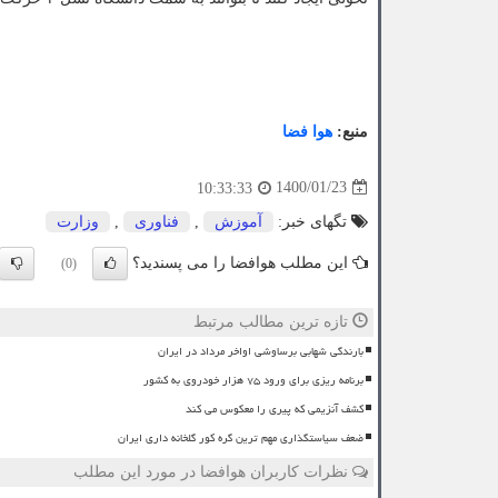
منبع:
هوا فضا
1400/01/23
10:33:33
تگهای خبر:
آموزش
,
فناوری
,
وزارت
این مطلب هوافضا را می پسندید؟
(0)
تازه ترین مطالب مرتبط
بارندگی شهابی برساوشی اواخر مرداد در ایران
برنامه ریزی برای ورود ۷۵ هزار خودروی به کشور
کشف آنزیمی که پیری را معکوس می کند
ضعف سیاستگذاری مهم ترین گره کور گلخانه داری ایران
نظرات کاربران هوافضا در مورد این مطلب