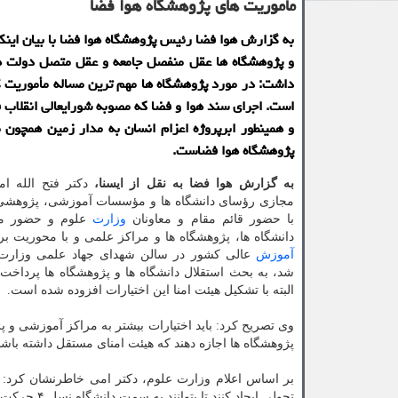
مأموریت های پژوهشگاه هوا فضا
به گزارش هوا فضا رئیس پژوهشگاه هوا فضا با بیان اینکه
و پژوهشگاه ها عقل منفصل جامعه و عقل متصل دولت ه
داشت: در مورد پژوهشگاه ها مهم ترین مساله مأموریت گر
است. اجرای سند هوا و فضا که مصوبه شورایعالی انقلاب
و همینطور ابرپروژه اعزام انسان به مدار زمین همچون 
پژوهشگاه هوا فضاست.
به گزارش هوا فضا به نقل از ایسنا،
دکتر فتح الله 
مجازی رؤسای دانشگاه ها و مؤسسات آموزشی، پژوهشی 
با حضور قائم مقام و معاونان
وزارت
علوم و حضور م
دانشگاه ها، پژوهشگاه ها و مراکز علمی و با محوریت 
آموزش
عالی کشور در سالن شهدای جهاد علمی وزارت 
شد، به بحث استقلال دانشگاه ها و پژوهشگاه ها پرداخت 
البته با تشکیل هیئت امنا این اختیارات افزوده شده است.
وی تصریح کرد: باید اختیارات بیشتر به مراکز آموزشی و پژو
پژوهشگاه ها اجازه دهند که هیئت امنای مستقل داشته باشن
بر اساس اعلام وزارت علوم، دکتر امی خاطرنشان کرد: ه
تحولی ایجاد کنند تا بتوانند به سمت دانشگاه نسل ۴ حرکت کنند.