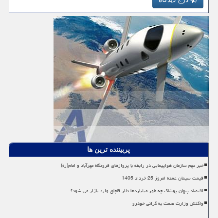
پربیننده ترین ها
خبر مهم سازمان هواپیمایی در رابطه با پروازهای فرودگاه مهرآباد و امام(ره)
قیمت سیمان عمده امروز 25 خرداد 1405
اقتصاد پنهان پوشاک چه طور میلیاردها دلار قاچاق وارد بازار می شود؟
واکنش وزارت صمت به گرانی خودرو