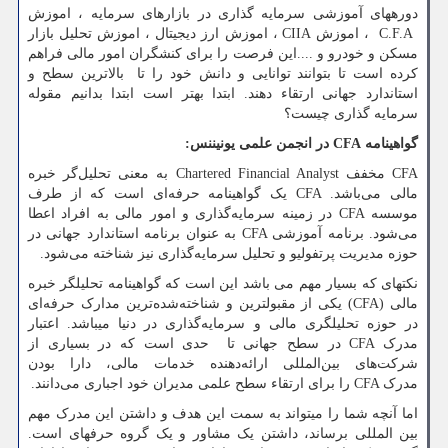
دوره­های آموزشی سرمایه گذاری در بازارهای سرمایه ، اموزش
C.F.A
، اموزش
CIIA
، اموزش ارز دیجیتال ، اموزش تحلیل بازار
مسکن و خودرو و ....این فرصت را برای کنشگران امور مالی فراهم
کرده است تا بتوانند توانایی و دانش خود را تا بالاترین سطح و
استاندارد جهانی ارتقاء دهند. ابتدا بهتر است ابتدا بدانیم مقوله
سرمایه گذاری چیست؟
گواهینامه
CFA
در انجمن علمی یونیننس:
CFA
مخفف
Chartered Financial Analyst
به معنی تحلیل‌گر خبره
مالی می‌باشد.
CFA
یک گواهینامه حرفه‌ا‌‌ی است که از طرف
موسسه
CFA
در زمینه سرمایه‌گذاری و امور مالی به افراد اعطا
می‌شود. برنامه آموزشی
CFA
به عنوان برنامه استاندارد جهانی در
حوزه مدیریت پرتفولیو و تحلیل سرمایه‌گذاری نیز شناخته می‌شود.
نکته­ای که بسیار مهم می باشد این است که گواهینامه تحلیلگر خبره
مالی
(CFA)
یکی از مقبولترین و شناخته‌شده‌ترین مدارک حرفه‌ای
در حوزه تحلیل­گری مالی و سرمایه‌گذاری در دنیا می­باشد. اعتبار
مدرک
CFA
در سطح جهانی تا حدی است که در بسیاری از
شرکت‌های بین‌المللی ارائه‌دهنده خدمات مالی، دارا بودن
مدرک
CFA
را برای ارتقاء سطح علمی مدیران خود اجباری می‌دانند.
اما آنچه شما را می­تواند به سمت این هدف و داشتن این مدرک مهم
بین المللی برساند، داشتن یک مشاور و یک گروه حرفه­ای است.