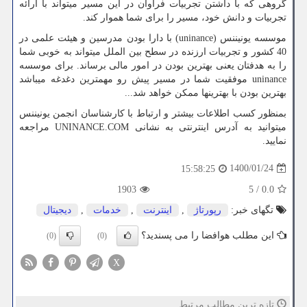
گروهی که با داشتن تجربیات فراوان در این مسیر می­تواند با ارائه
تجربیات و دانش خود، مسیر را برای شما هموار کند.
موسسه یونیننس (
uninance
) با دارا بودن مدرسین و هیئت علمی در
40 کشور و تجربیات ارزنده در سطح بین الملل می­تواند به خوبی شما
را به هدفتان یعنی بهترین بودن در امور مالی برساند. برای موسسه
uninance
موفقیت شما در مسیر پیش رو مهم­ترین دغدغه می­باشد
بهترین بودن با بهترین­ها ممکن خواهد شد...
بمنظور کسب اطلاعات بیشتر و ارتباط با کارشناسان انجمن یونیننس
میتوانید به آدرس اینترنتی به نشانی
UNINANCE.COM
مراجعه
نمایید.
1400/01/24
15:58:25
1903
5
/
0.0
تگهای خبر:
رپورتاژ
,
اینترنت
,
خدمات
,
دیجیتال
این مطلب هوافضا را می پسندید؟
(0)
(0)
X
تازه ترین مطالب مرتبط