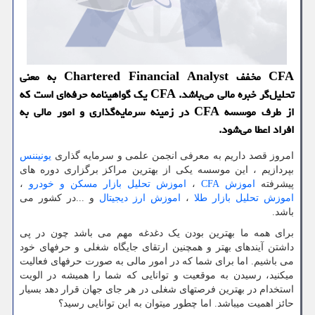
CFA مخفف Chartered Financial Analyst به معنی
تحلیل‌گر خبره مالی می‌باشد. CFA یك گواهینامه حرفه‌ا‌‌ی است كه
از طرف موسسه CFA در زمینه سرمایه‌گذاری و امور مالی به
افراد اعطا می‌شود.
امروز قصد داریم به معرفی انجمن علمی و سرمایه گذاری
یونیننس
بپردازیم ، این موسسه یکی از بهترین مراکز برگزاری دوره های
پیشرفته
اموزش
CFA
،
اموزش تحلیل بازار مسکن و خودرو
،
اموزش تحلیل بازار طلا
،
اموزش ارز دیجیتال
و ...در کشور می
باشد.
برای همه ما بهترین بودن یک دغدغه مهم می باشد چون در پی
داشتن آینده­ای بهتر و همچنین ارتقای جایگاه شغلی و حرفه­ای خود
می باشیم. اما برای شما که در امور مالی به صورت حرفه­ای فعالیت
می­کنید، رسیدن به موقعیت و توانایی که شما را همیشه در الویت
استخدام در بهترین فرصت­های شغلی در هر جای جهان قرار دهد بسیار
حائز اهمیت می­باشد. اما چطور می­توان به این توانایی رسید؟