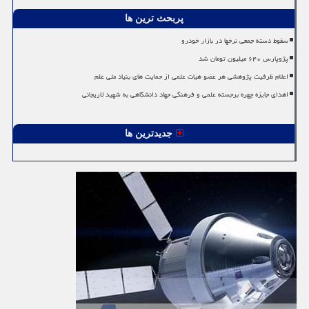
پربحث ترین ها
سقوط دسته جمعی نرخها در بازار خودرو
پژوپارس ۶۴۰ میلیون تومان شد
اعلام ظرفیت پژوهشی هر عضو هیات علمی از حمایت های بنیاد ملی علم
اهدای جایزه چهره برجسته علمی و فرهنگی جهاد دانشگاهی به شهید لاریجانی
جدیدترین ها