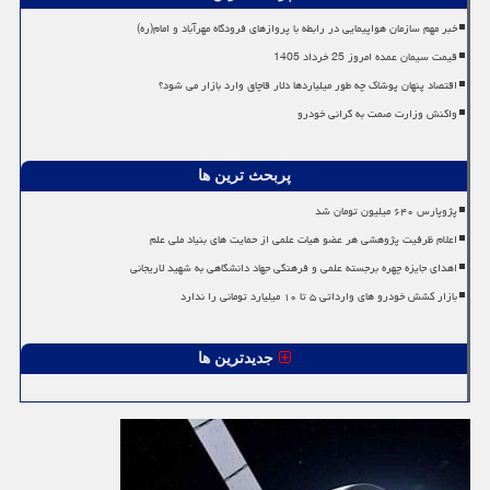
خبر مهم سازمان هواپیمایی در رابطه با پروازهای فرودگاه مهرآباد و امام(ره)
قیمت سیمان عمده امروز 25 خرداد 1405
اقتصاد پنهان پوشاک چه طور میلیاردها دلار قاچاق وارد بازار می شود؟
واکنش وزارت صمت به گرانی خودرو
پربحث ترین ها
پژوپارس ۶۴۰ میلیون تومان شد
اعلام ظرفیت پژوهشی هر عضو هیات علمی از حمایت های بنیاد ملی علم
اهدای جایزه چهره برجسته علمی و فرهنگی جهاد دانشگاهی به شهید لاریجانی
بازار کشش خودرو های وارداتی ۵ تا ۱۰ میلیارد تومانی را ندارد
جدیدترین ها