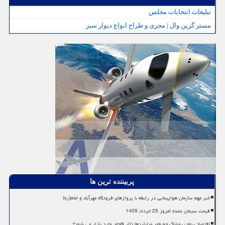
تبلیغات انتخابات مجلس
مستر گرین وال | مجری و طراح انواع دیوار سبز
پربیننده ترین ها
خبر مهم سازمان هواپیمایی در رابطه با پروازهای فرودگاه مهرآباد و امام(ره)
قیمت سیمان عمده امروز 25 خرداد 1405
اقتصاد پنهان پوشاک چه طور میلیاردها دلار قاچاق وارد بازار می شود؟