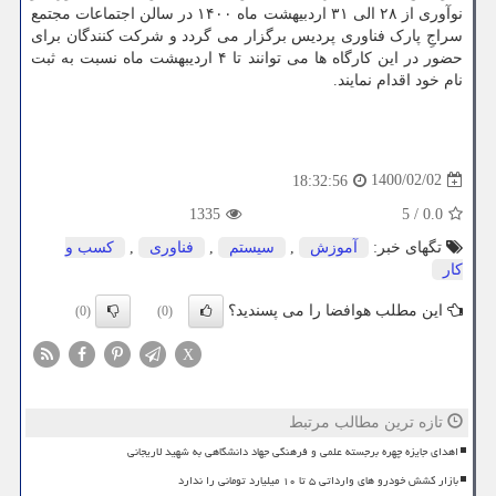
نوآوری از ۲۸ الی ۳۱ اردبیهشت ماه ۱۴۰۰ در سالن اجتماعات مجتمع
سراجِ پارک فناوری پردیس برگزار می گردد و شرکت کنندگان برای
حضور در این کارگاه ها می توانند تا ۴ اردیبهشت ماه نسبت به ثبت
نام خود اقدام نمایند.
1400/02/02
18:32:56
1335
5
/
0.0
تگهای خبر:
آموزش
,
سیستم
,
فناوری
,
كسب و
كار
این مطلب هوافضا را می پسندید؟
(0)
(0)
X
تازه ترین مطالب مرتبط
اهدای جایزه چهره برجسته علمی و فرهنگی جهاد دانشگاهی به شهید لاریجانی
بازار کشش خودرو های وارداتی ۵ تا ۱۰ میلیارد تومانی را ندارد