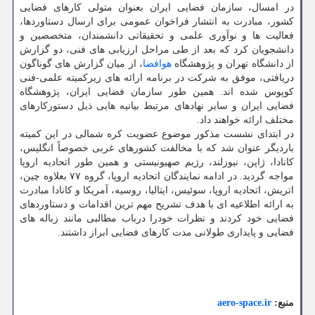
در امسال، سازمان فضایی ایران بعنوان متولی کارهای فضایی
کشور، مبادرت به انتشار فراخوان عمومی برای ارسال دستاوردها،
فعالیت ها و نوآوری علمی و تحقیقاتی دانشمندان، متخصصین و
دانشجویان کرد که بعد از طی مراحل ارزیابی های فنی، دو گزارش
از دانشگاه تهران و پژوهشگاه
هوافضا
، از میان گزارش های گوناگون
دریافتی، موفق به شرکت در برنامه ارائه های زیرکمیته علمی-فنی
کوپوس شده اند. همین طور سازمان فضایی ایران، پژوهشگاه
فضایی ایران و سایر نهادهای مرتبط بیانیه هایی ذیل دستورکارهای
مختلف ارائه خواهند داد.
در ابتدای نشست مذکور موضوع عضویت کره شمالی در این کمیته
باردیگر عنوان شد که با مخالفت کشورهای غربی خصوصاً انگلیس،
کانادا، ژاپن، نیوزلند، رژیم صهیونیستی و همین طور اتحادیه اروپا
مواجه گردید. در ادامه نمایندگان اتحادیه اروپا، گروه ۷۷ بعلاوه چین،
اتریش، اتحادیه اروپا، سوئیس، ایتالیا، روسیه، آمریکا و کانادا مبادرت
به ارائه اطلاعیه ای با هدف تشریح مهم ترین اقدامات و دستاوردهای
فضایی خود کردند و نظرات خودرا درباب مطالبی مانند زباله های
فضایی و پایداری طولانی مدت کارهای فضایی ابراز داشتند.
منبع:
aero-space.ir