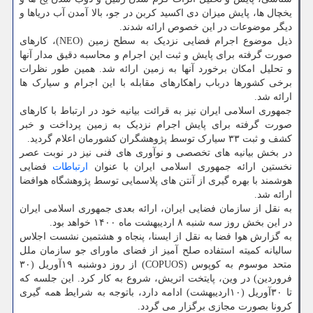
یخچال ها، پایش میزان دی اکسید کربن در جو، بالا آمدن آب دریاها و
دیگر موضوعات در این خصوص ارائه شدند.
ذیل موضوع اجرام فضایی نزدیک به سطح زمین (NEO)، کارهای
صورت گرفته برای پایش و ثبت این اجرام و محاسبه دقیق مدار آنها
و تحلیل امکان برخورد آنها به زمین ارائه شد. همین طور نظرات
برخی کشورها درباب راهکارهای مقابله با این اجرام و سیارک ها
ارائه شد.
جمهوری اسلامی ایران نیز به قرائت بیانیه خود در ارتباط با کارهای
صورت گرفته برای پایش اجرام نزدیک به زمین پرداخت و خبر
کشف و ثبت ۳۳ سیارک توسط پژوهشگران کشورمان اعلام گردید.
در بخش بیانیه های تخصصی و نوآوری های فنی نیز در نوبت عصر
نخستین ارائه جمهوری اسلامی ایران با عنوان
ارتباطات
فضایی
هوشمند با بهره گیری از آنتن های پلاسمایی توسط پژوهشگاه هوافضا
ارائه شد.
به نقل از سازمان فضایی ایران، ارائه بعدی جمهوری اسلامی ایران
در این بخش روز سه شنبه ۸ اردیبهشت ماه ۱۴۰۰ خواهد بود.
به گزارش هوا فضا به نقل از ایسنا، پنجاه و هشتمین نشست اجلاس
سالیانه کمیته استفاده صلح آمیز از فضای ماورای جو سازمان ملل
متحد موسوم به کوپوس (COPUOS) از روز دوشنبه ۱۹آوریل (۳۰
فروردین) در وین، پایتخت اتریش، شروع به کار کرد. این جلسه که
تا ۳۰آوریل (۱۰اردیبهشت) ادامه دارد، باتوجه به شرایط همه گیری
کرونا بصورت مجازی برگزار می گردد.