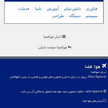
فناوری
دانش بنیان
آموزش
ناسا
خدمات
سیستم
دستگاه
طراحی
اخبار هوافضا
هوافضا-صفحه اصلی
هوا فضا
درباره هوافضا
Aero-Space.ir: پرواز در دنیای دانش و فناوری های هوایی و فضایی، از زمین تا کهکشان
aero-space.ir - مالکیت معنوی سایت هوا فضا متعلق به مالکین آن می باشد
میانبرهای هوا فضا