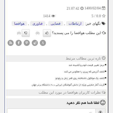
1400/02/04
21:07:42
1414
5
/
0.0
تگهای خبر:
ارتباطات
,
فضایی
,
فناوری
,
هوافضا
این مطلب هوافضا را می پسندید؟
(0)
(0)
X
تازه ترین مطالب مرتبط
ترمز تغییر قیمت خودرو کشیده شد
کشف آنزیمی که پیری را معکوس می کند
کشف یک مولکول ناشناخته روی قمر زحل و پلوتو
گرنت آغاز حمایتی ویژه از دانش آموختگان ایرانی ۲۰۰ دانشگاه برتر جهان
نظرات کاربران هوافضا در مورد این مطلب
لطفا شما هم
نظر دهید