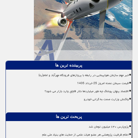
پربیننده ترین ها
خبر مهم سازمان هواپیمایی در رابطه با پروازهای فرودگاه مهرآباد و امام(ره)
قیمت سیمان عمده امروز 25 خرداد 1405
اقتصاد پنهان پوشاک چه طور میلیاردها دلار قاچاق وارد بازار می شود؟
واکنش وزارت صمت به گرانی خودرو
پربحث ترین ها
پژوپارس ۶۴۰ میلیون تومان شد
اعلام ظرفیت پژوهشی هر عضو هیات علمی از حمایت های بنیاد ملی علم