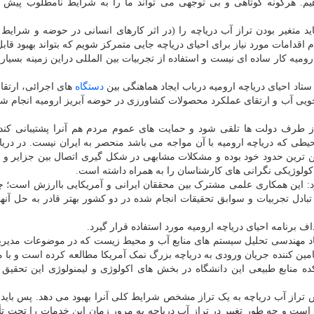
دهیم. هرگونه کوتاهی و بی توجهی می تواند ما را به شرایط نامطلوب پیش ا
 متغیر بودن تراز آب دریاچه را (در اثر کارهای انسانی در حوضه و شرایط 
 اقدامات مورد نیاز برای احیای دریاچه جایی متمرکز شویم که بتواند بهبود قاب
ومیه کار ساده ای نیست و استفاده از تجربیات بین المللی دراین زمینه بسیا
تاد احیای دریاچه ارومیه درباب ایجاد هماهنگی بین
دستگاه
های اجرائی، ارتقا
ویی آب و ارتقای عملکرد محصولات کشاورزی در حوضه آبریز ارومیه انجام 
از طرف دولت ها تلقی شود و حمایت های عموم مردم هم آنرا پشتیبانی کند ت
ی که دریاچه ارومیه با آن مواجه می باشد منحصر به ایران نیست. در دری
ایین ترین حدود خود بوده و مشکلات مشابهی در شکل گیری اتصال بین جزایر و
اکولوژیکی نگرانی های کارشناسان را به همراه داشته است.
: این همکاری علمی مشترک بین محققان ایرانی و آمریکایی باارزش است؛ چ
ادل تجربیات و سوابق تحقیقات انجام شده در دو کشور بهتر قادر به حل آنها
اف برنامه احیای دریاچه ارومیه مورد استفاده قرار گیرد.
استاد مهندسی تحلیل سیستم های منابع آب و محیط زیست که در موضوعات مدیر
تامین کننده جریان ورودی به دریاچه بزرگ نمک آمریکا مطالعه کرده است و با
کده منابع طبیعی این دانشگاه در بخش های اکولوژی و لیمنولوژی این تحقیق
 تراز آب دریاچه به یک تراز مشخص شرایط کلی آنرا بهبود می دهد. پس باید ب
ست و چه طور تغییر در تراز آب دریاچه به مرور زمان این خدمات را تحت تأث