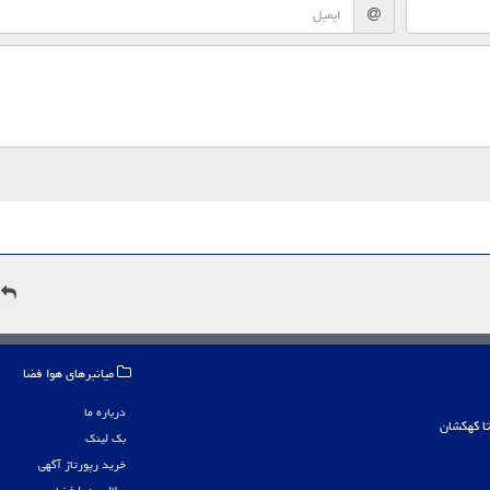
ه
میانبرهای هوا فضا
درباره ما
بک لینک
خرید رپورتاژ آگهی