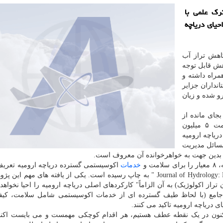
رک علمی با
حیای دریاچه
اهش تراز آب
هش قابل توجه
همراه داشته و
نداران جزایر
و شده و زیان
جای مانده از
خشک شدن دریاچه می تواند تهدیدی جدی برای سلامت ۵ میلیون
ریاچه ارومیه
سائل مدیریت
د و بدین جهت به خواهرخوانده آن معروف است.
خدمات
اکوسیستمی گسترده دریاچه ارومیه تعریف
نتایج این پژوهش در شماره اخیر نشریه "Journal of Hydrology: Regional Studies " به چاپ رسیده است. یکی از یافته های 
 اکولوژیک) به آن الزاماً" کارکردهای اصلی دریاچه ارومیه را احیا نخواهد 
جامع (با لحاظ طیف گسترده ای از خدمات اکوسیستمی شامل سلامت، کیف
 دریاچه ارومیه تاکید می کنند.
نون در یک نقطه عطف هستیم، هر اقدام کوچکی مهمست و می بایست اکنو