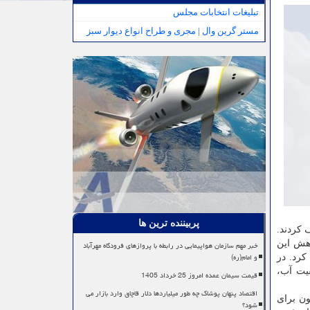
تبلیغات انتخابات مجلس
مستر گرین وال | مجری و طراح انواع دیوار سبز
پربیننده ترین ها
 کردند.
مهم این پژوهش این
خبر مهم سازمان هواپیمایی در رابطه با پروازهای فرودگاه مهرآباد
و امام(ره)
کرد. در
یت آب،
قیمت سیمان عمده امروز 25 خرداد 1405
اقتصاد پنهان پوشاک چه طور میلیاردها دلار قاچاق وارد بازار می
ن برای
شود؟