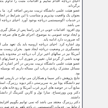
احیای دریاچه اقدام نماییم و اقدامات مثبت را تداوم ب
برگرداند.
عضو هیئت علمی دانشگاه تربیت مدرس اضافه کرد: ما باید
بعنوان یک واقعیت بپذیریم و متناسب با این شرایط در انجام
در خدمات اکوسیستمی دریاچه بوجود آورد. احیای دریاچه ار
می باشد.
وی افزود: اقدامات خوبی در این راستا پس از شکل گیری س
و ایجاد توجه عمومی به موضوع، اجرای طرح های صرفه ج
که ضرورت دارد ادامه یابد.
وی اشاره کرد: احیای دریاچه ارومیه باید یک تعهد ملی 
چشمگیری در وضعیت دریاچه ایجاد شود. بحران زیست محیط
آمریکا نیز در سالهای اخیر تراز آب دریاچه در محدوده پ
تهدید ناشی از گردو غبار، تغییر در شوری آب و خسارتهای 
عضو هیئت علمی دانشگاه تربیت مدرس در آخر اشاره کرد
مسائل مشترک زیادی درباب این مساله داریم که بوسیله تب
بود.
نتایج پژوهش دکتر سیما و همکاران می تواند در بازبینی اهد
تیم دانشگاه یوتا نیز به سرپرستی دکتر دیوید رزنبرگ، 
منابع آب در حوضه های آبریز غرب آمریکا و رودخانه های 
دکتر وین وورتسباخ، سارا نول و کارین کتنرینگ از دانش
داشتند.
دکتر رزنبرگ معتقد می باشد که نمی توانیم بگوییم افزایش
ارتباط بین خدمات اکوسیستمی دریاچه باهم به چه صورت ا