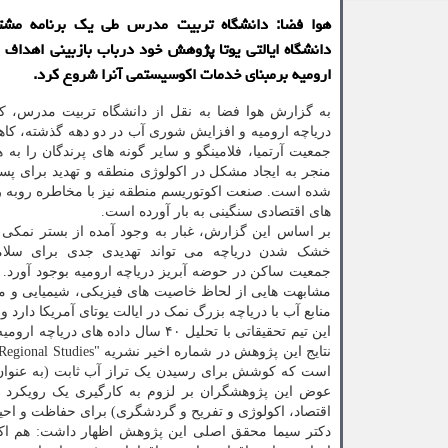
هوا فضا: دانشگاه تربیت مدرس طی یک برنامه مشت
دانشگاه ایالتی یوتا پژوهش خود درباب بازبینی اهداف ا
ارومیه برمبنای خدمات اکوسیستمی آنرا شروع کرد.
به گزارش هوا فضا به نقل از دانشگاه تربیت مدرس، ک
دریاچه ارومیه و افزایش شوری آب در دو دهه گذشته، کا
جمعیت آرتمیا، فلامینگو و سایر گونه های پرندگان را به 
منجر به ایجاد مشکل در اکولوژی منطقه و تهدید برای پستا
شده است. صنعت اکوتوریسم منطقه نیز با مخاطره روبه ر
های اقتصادی سنگینی به بار آورده است.
بر اساس این گزارش، غبار به وجود آمده از بستر نمکی ب
جمعیت ساکن در حوضه آبریز دریاچه ارومیه بوجود آورد. د
مشابهت هایی از لحاظ خاصیت های فیزیکی، شیمیایی و م
منابع آب با دریاچه بزرگ نمک در ایالت یوتای آمریکا دار
این تیم تحقیقاتی با تحلیل ۴۰ سال داده های دریاچه ارومیه، ۸ معیار را برای سلامت و
است که کوشش برای رسیدن یک تراز آب ثابت (به عنوان تراز
عوض این پژوهشگران بر لزوم به کارگیری یک رویکرد 
اقتصاد، اکولوژی و تفریح و گردشگری) برای حفاظت و احیای
دکتر سیما محقق اصلی این پژوهش اظهار داشت: هم اک