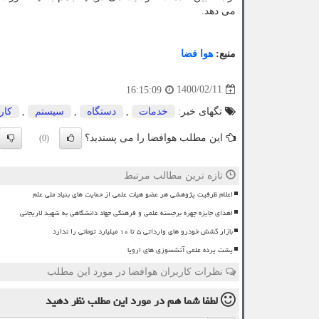
می دهد.
منبع:
هوا فضا
1400/02/11
16:15:09
تگهای خبر:
خدمات
,
دستگاه
,
سیستم
,
كار
این مطلب هوافضا را می پسندید؟
(0)
تازه ترین مطالب مرتبط
اعلام ظرفیت پژوهشی هر عضو هیات علمی از حمایت های بنیاد ملی علم
اهدای جایزه چهره برجسته علمی و فرهنگی جهاد دانشگاهی به شهید لاریجانی
بازار کشش خودرو های وارداتی ۵ تا ۱۰ میلیارد تومانی را ندارد
پشت پرده علمی آتشسوزی های اروپا
نظرات کاربران هوافضا در مورد این مطلب
لطفا شما هم
در مورد این مطلب
نظر دهید