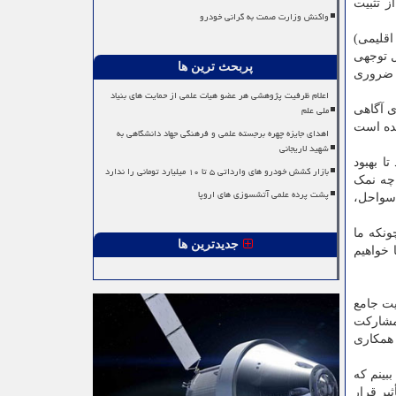
ز تثبیت
واکنش وزارت صمت به گرانی خودرو
اقلیمی)
ل توجهی
پربحث ترین ها
ر ضروری
اعلام ظرفیت پژوهشی هر عضو هیات علمی از حمایت های بنیاد
ملی علم
ی آگاهی
شده است
اهدای جایزه چهره برجسته علمی و فرهنگی جهاد دانشگاهی به
شهید لاریجانی
ا بهبود
بازار کشش خودرو های وارداتی ۵ تا ۱۰ میلیارد تومانی را ندارد
اچه نمک
پشت پرده علمی آتشسوزی های اروپا
 سواحل،
ونکه ما
جدیدترین ها
 خواهیم
یت جامع
 مشارکت
 همکاری
بینم که
یر قرار