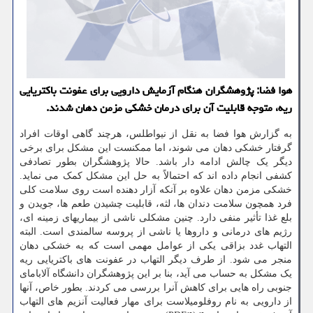
هوا فضا: پژوهشگران هنگام آزمایش دارویی برای عفونت باکتریایی
ریه، متوجه قابلیت آن برای درمان خشکی مزمن دهان شدند.
به گزارش هوا فضا به نقل از نیواطلس، هرچند گاهی اوقات افراد
گرفتار خشکی دهان می شوند، اما ممکنست این مشکل برای برخی
دیگر یک چالش ادامه دار باشد. حالا پژوهشگران بطور تصادفی
کشفی انجام داده اند که احتمالاً به حل این مشکل کمک می نماید.
خشکی مزمن دهان علاوه بر آنکه آزار دهنده است روی سلامت کلی
فرد همچون سلامت دندان ها، لثه، قابلیت چشیدن طعم ها، جویدن و
بلع غذا تأثیر منفی دارد. چنین مشکلی ناشی از بیماریهای زمینه ای،
رژیم های درمانی و داروها یا ناشی از پروسه سالمندی است. البته
التهاب غدد بزاقی یکی از عوامل مهمی است که به خشکی دهان
منجر می شود. از طرف دیگر التهاب در عفونت های باکتریایی ریه
یک مشکل به حساب می آید، بنا بر این پژوهشگران دانشگاه آلابامای
جنوبی راه هایی برای کاهش آنرا بررسی می کردند. بطور خاص، آنها
از دارویی به نام روفلومیلاست برای مهار فعالیت آنزیم های التهاب