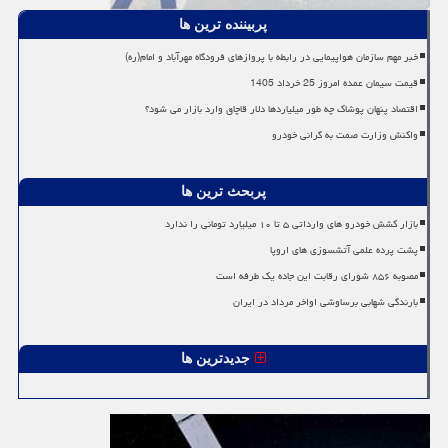
پربیننده ترین ها
خبر مهم سازمان هواپیمایی در رابطه با پروازهای فرودگاه مهرآباد و امام(ره)
قیمت سیمان عمده امروز 25 خرداد 1405
اقتصاد پنهان پوشاک چه طور میلیاردها دلار قاچاق وارد بازار می شود؟
واکنش وزارت صمت به گرانی خودرو
پربحث ترین ها
بازار کشش خودرو های وارداتی ۵ تا ۱۰ میلیارد تومانی را ندارد
پشت پرده علمی آتشسوزی های اروپا
مصوبه ۸۵۶ شورای رقابت این جاده یک طرفه است
بارندگی شهابی برساوشی اواخر مرداد در ایران
جدیدترین ها