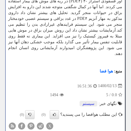
آور فسفودی استراز -۴ (PDE۴) در ریه های موش های بیمار استفاده
می کردند. اما آنها در کمال شگفتی متوجه شدند این دارو به افزایش
بزاق در حیوانات منجر گردید. تحلیل های بیشتر نشان داد داروی
مذکور به مهار آنزیم PDE۴ در غدد بزاقی و سیستم عصبی خودمختار
منجر می شود. این سیستم فرایندهای غیرارادی بدن را تنظیم می
کند.آزمایشات بیشتر نشان داد این روش میزان بزاق در موش هایی
مبتلا به فیبروز کیستیک را نیز می افزاید. این بیماری نه فقط روی
قابلیت تنفس بیمار تأثیر می گذارد بلکه موجب خشکی دهان آنها نیز
می شود. این پژوهشگران امیدوارند آزمایشاتی روی انسان انجام
دهند.
منبع:
هوا فضا
1400/02/13
16:51:36
1494
5
/
0.0
تگهای خبر:
سیستم
این مطلب هوافضا را می پسندید؟
(0)
(0)
X