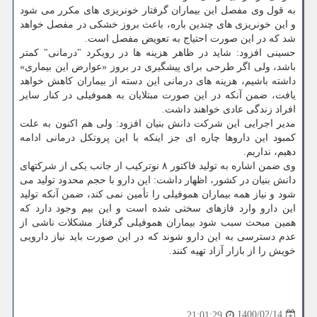
به قول وی مفصل این بیماران گرفتار خونریزی های مکرر می شود
و این خونریزی های چندین باره، باعث بروز خشکی در مفصل خواهد
شد که در این صورت احتیاج به تعویض مفصل است.
حسینی افزود: شاید در ظاهر هزینه ها در رویکرد "درمانی" کمتر
باشد، ولی اگر طرحی برای پیشگیری در بروز «عوارض این بیماری»
داشته باشیم، هزینه های درمانی این دسته از بیماران کاهش خواهد
یافت، ضمن آنکه در این صورت مبتلایان به هموفیلی در کنار سایر
افراد زندگی عادی خواهند داشت.
مدیر اجرایی این شرکت دانش بنیان افزود: ولی هم اکنون به علت
کمبود این داروها چاره ای جز اینکه با این پروتکل درمانی ادامه
دهیم، نداریم.
وی ضمن اشاره به تولید فاکتور ۸ نوترکیب از جانب یکی از شرکتهای
دانش بنیان در کشور، اظهار داشت: این دارو با حجم محدود تولید می
شود و نیاز همه بیماران هموفیلی را تأمین نمی کند، ضمن آنکه تولید
این دارو وارد فازهای سختی شده است و این بیم وجود دارد که
همین مبحث سبب شود بیماران هموفیلی گرفتار مشکلات ناشی از
عدم دسترسی به این دارو شوند که در این صورت باید نیاز دارویی
خویش را از بازار آزاد تهیه کنند.
1400/02/14
21:01:29