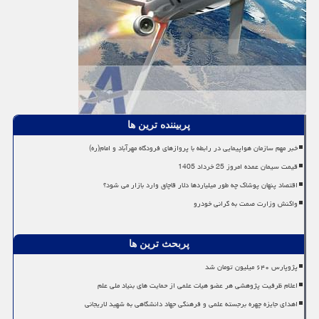
پربیننده ترین ها
خبر مهم سازمان هواپیمایی در رابطه با پروازهای فرودگاه مهرآباد و امام(ره)
قیمت سیمان عمده امروز 25 خرداد 1405
اقتصاد پنهان پوشاک چه طور میلیاردها دلار قاچاق وارد بازار می شود؟
واکنش وزارت صمت به گرانی خودرو
پربحث ترین ها
پژوپارس ۶۴۰ میلیون تومان شد
اعلام ظرفیت پژوهشی هر عضو هیات علمی از حمایت های بنیاد ملی علم
اهدای جایزه چهره برجسته علمی و فرهنگی جهاد دانشگاهی به شهید لاریجانی