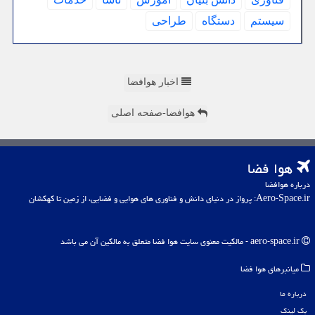
سیستم
دستگاه
طراحی
اخبار هوافضا
هوافضا-صفحه اصلی
هوا فضا
درباره هوافضا
Aero-Space.ir: پرواز در دنیای دانش و فناوری های هوایی و فضایی، از زمین تا کهکشان
aero-space.ir - مالکیت معنوی سایت هوا فضا متعلق به مالکین آن می باشد
میانبرهای هوا فضا
درباره ما
بک لینک