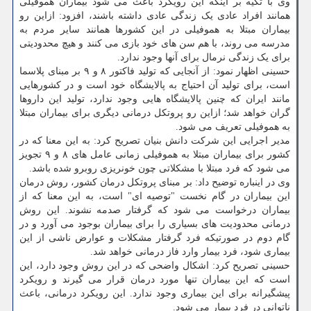
وی با تکیه بر اینکه این رویکرد باعث می شود بیماران هموفیلی
همانند افراد عادی یک زندگی عادی داشته باشند، افزود: ازاین رو
بیماران مبتلا به هموفیلی در این کشورها همانند سایر مردم به
مدرسه می روند، با هم سن های خود بازی می کنند و هیچ محدودیتی
برای یک زندگی نرمال برای آنها وجود ندارد.
حسینی اظهار نمود: از آنجایی که تولید فاکتور ۸ و ۹ بر مبنای پلاسما
است، برای تولید آن احتیاج به پالایشگاه خود است و در کشورهایی
مانند ایران که چنین پالایشگاه هایی وجود ندارد، تولید این داروها
گران خواهد شد؛ ازاین رو پروتکل درمانی دیگری برای بیماران مبتلا
به هموفیلی تعریف می شود.
مدیر اجرایی این شرکت دانش بنیان تصریح کرد: به این معنا که در
کشور برای بیماران مبتلا به هموفیلی زمانی عامل های ۸ و ۹ تجویز
می شود که فرد مبتلا با مشکلاتی چون خونریزی روبرو شده باشد.
وی در اینباره توضیح داد: بر مبنای پروتکل درمان کشور، روش درمان
این بیماران در گام نخست "توصیه ای" است، به این معنا که از
بیماران درخواست می شود که گرفتار صدمه نشوند. این روش
درمانی محدودیت های بسیاری را برای بیماران بوجود می آورد و در
گام دوم در صورتیکه فرد گرفتار مشکلات و عوارض ناشی از این
بیماری شود، فرد بیمار وارد فاز درمانی خواهد شد.
حسینی تصریح کرد: اشکال واضحی که در این روش وجود دارد، این
است که این بیماران تنها مورد درمان قرار می گیرند و رویکرد
پیشگیرانه برای این بیماری وجود ندارد. این رویکرد درمانی، باعث
ناتوانی در فرد بیمار می شود.