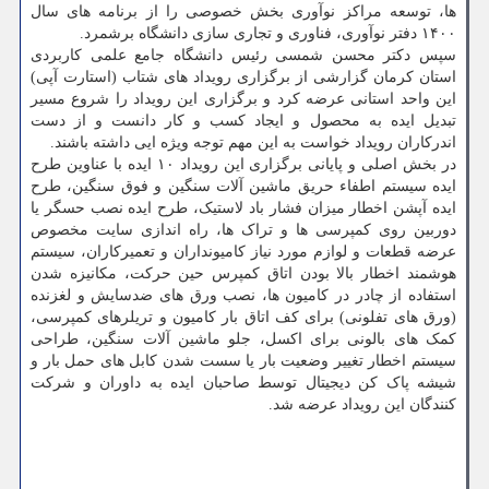
ها، توسعه مراکز نوآوری بخش خصوصی را از برنامه های سال
۱۴۰۰ دفتر نوآوری، فناوری و تجاری سازی دانشگاه برشمرد.
سپس دکتر محسن شمسی رئیس دانشگاه جامع علمی کاربردی
استان کرمان گزارشی از برگزاری رویداد های شتاب (استارت آپی)
این واحد استانی عرضه کرد و برگزاری این رویداد را شروع مسیر
تبدیل ایده به محصول و ایجاد کسب و کار دانست و از دست
اندرکاران رویداد خواست به این مهم توجه ویژه ایی داشته باشند.
در بخش اصلی و پایانی برگزاری این رویداد ۱۰ ایده با عناوین طرح
ایده سیستم اطفاء حریق ماشین آلات سنگین و فوق سنگین، طرح
ایده آپشن اخطار میزان فشار باد لاستیک، طرح ایده نصب حسگر یا
دوربین روی کمپرسی ها و تراک ها، راه اندازی سایت مخصوص
عرضه قطعات و لوازم مورد نیاز کامیونداران و تعمیرکاران، سیستم
هوشمند اخطار بالا بودن اتاق کمپرس حین حرکت، مکانیزه شدن
استفاده از چادر در کامیون ها، نصب ورق های ضدسایش و لغزنده
(ورق های تفلونی) برای کف اتاق بار کامیون و تریلرهای کمپرسی،
کمک های بالونی برای اکسل، جلو ماشین آلات سنگین، طراحی
سیستم اخطار تغییر وضعیت بار یا سست شدن کابل های حمل بار و
شیشه پاک کن دیجیتال توسط صاحبان ایده به داوران و شرکت
کنندگان این رویداد عرضه شد.