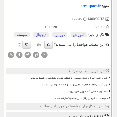
منبع:
aero-space.ir
1400/02/18
10:22:45
1511
5
/
0.0
تگهای خبر:
آموزش
,
دوربین
,
دیجیتال
,
سیستم
این مطلب هوافضا را می پسندید؟
(0)
(0)
X
تازه ترین مطالب مرتبط
اهدای جایزه چهره برجسته علمی و فرهنگی جهاد دانشگاهی به شهید لاریجانی
بازار کشش خودرو های وارداتی ۵ تا ۱۰ میلیارد تومانی را ندارد
پشت پرده علمی آتشسوزی های اروپا
مصوبه ۸۵۶ شورای رقابت این جاده یک طرفه است
نظرات کاربران هوافضا در مورد این مطلب
لطفا شما هم
نظر دهید