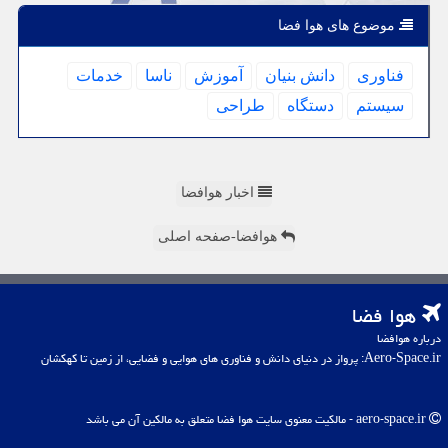
موضوع های هوا فضا
فناوری
دانش بنیان
آموزش
ناسا
خدمات
سیستم
دستگاه
طراحی
اخبار هوافضا
هوافضا-صفحه اصلی
هوا فضا
درباره هوافضا
Aero-Space.ir: پرواز در دنیای دانش و فناوری های هوایی و فضایی، از زمین تا کهکشان
aero-space.ir - مالکیت معنوی سایت هوا فضا متعلق به مالکین آن می باشد