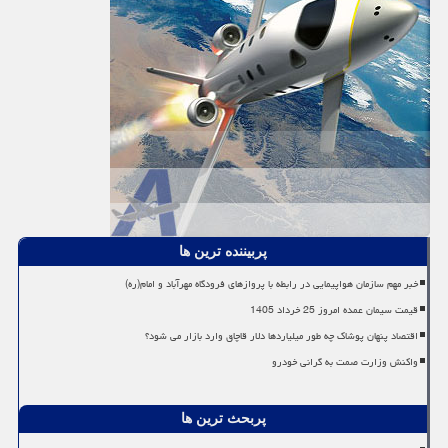
پربیننده ترین ها
خبر مهم سازمان هواپیمایی در رابطه با پروازهای فرودگاه مهرآباد و امام(ره)
قیمت سیمان عمده امروز 25 خرداد 1405
اقتصاد پنهان پوشاک چه طور میلیاردها دلار قاچاق وارد بازار می شود؟
واکنش وزارت صمت به گرانی خودرو
پربحث ترین ها