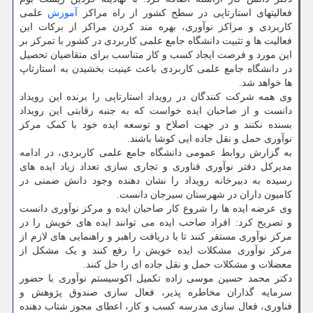
فعالیتهای استارتاپی در سطح کشور از راه مراکز
آموزش
علمی
کاربردی و مراکز نوآوری، بهره مند کردن مراکز از برکات این
فعالیت ها و تثبیت دانشگاه جامع علمی کاربردی در کشور با تمرکز بر
این مورد و فرصت ایجاد کسب و کار متناسب برای متقاضیان تحصیل
در دانشگاه جامع علمی کاربردی باعث عینیت بخشیدن به استارتاپ
ها خواهد شد.
وی همه شرکت کنندگان در رویداد استارتاپی را برنده این رویداد
دانست و از صاحبان ایده خواست که به جنبه رقابتی این رویداد
بسنده نکنند و در جهت اصلاح و توسعه ایده خود با کمک مرکز
نوآوری حمل و نقل جاده ایی کوشا باشند.
به گزارش روابط عمومی دانشگاه جامع علمی کاربردی، در ادامه
مدیرکل دفتر نوآوری فناوری و تجاری سازی تعداد زیاد ایده های
رسیده به دبیرخانه رویداد را نشان دهنده وجود دانش ضمنی در
کامیون داران در شهرستان سیرجان دانست.
وی عرضه ایده ها را شروع کار صاحبان ایده و مرکز نوآوری دانست
و تصریح کرد: افراد صاحب ایده می توانند ایده های خویش را در
مرکز نوآوری مستقر کنند تا با دریافت راهبر و راهنمایی های لازم از
مرکز نوآوری مشکلات ایده خویش را رفع کنند و یک مشکل از
معضلات و مشکلات حمل و نقل جاده ای را حل کنند.
دکتر محمد حسین موسی زاده تکمیل اکوسیستم نوآوری با حضور
سرمایه گذاران مخاطره پذیر، فعال سازی صندوق پژوهش و
فناوری، فعال سازی مدرسه کسب و کار، اعطای مجوز شتاب دهنده