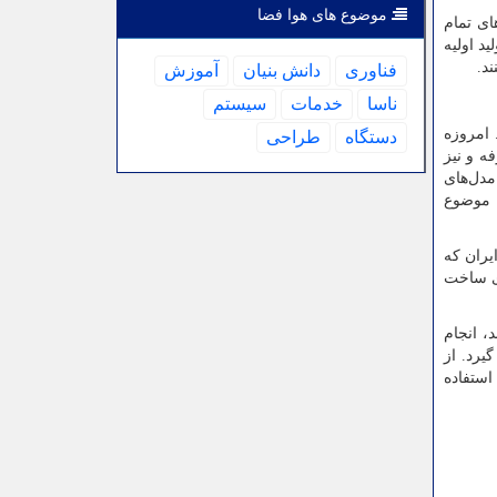
موضوع های هوا فضا
ای تمام
د اولیه
د.
فناوری
دانش بنیان
آموزش
ناسا
خدمات
سیستم
 امروزه
دستگاه
طراحی
ه و نیز
مدل‌های
ن موضوع
یران که
ژی ساخت
، انجام
یرد. از
استفاده