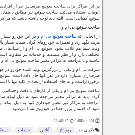
در این مراکز برای ساخت سوئیچ مرسدس بنز از افرادی بسی
اتومات استفاده می‌کنند ساخت سوئیچ بنز مطابق با همان تک
سوئیچ کمپانی است. البته باید توجه داشته باشید که مراکز
ساخت سوئیچ بی ام و
از آنجایی که
ساخت سوئیچ بی ام و
در این خودرو بسیار ح
هزینه نگهداری و تعمیرات خودروهای گران قیمت بسیار بالا
وقت شما هم اتلاف نشود. سوئیچ بی ام و از نسل‌های قد
مختلفی دارد و از نظر قیمت‌ها و خدمات نیز متفاوت است
نباشید و با مراجعه به مراکز معتبر ساخت سوئیچ بی ام و می‌توانید در کمترین زمان 
شرکت بی ام و یکی از بزرگترین تولید کننده خودرو در جها
طرفداران بسیاری دارد در ذهن آنها جای داده است. سوئیچ
برخورداراست و به جای استفاده از تعدادی کلید تنها با است
ساخت سوئیچ بی ام و یکی از کارهای با دقت وحساسی است
گردد. باید به مراکز معتبر مراجعه شود به دلیل اینکه سا
مراجعه به مراکز غیر معتبر خودداری کنید به دلیل اینکه
شود که احتمال بروز خطا در خودروی شما می‌شود.
1400/02/24
23:46:15
تگهای خبر:
رپورتاژ
,
آنلاین
,
خدمات
,
دستگا