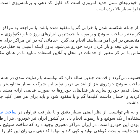
ی خودروهای نسل جدید امروزی است که قابل کد دهی و برنامه‌ریزی است. 
را بسیار بالا برده است.
ز جمله شکسته شدن یا خرابی گم یا مفقود شده باشد. با مراجعه به مراکز مع
کز معتبر ساخت سوئیچ و ریموت با جدیدترین ابزارهای روز دنیا و تکنولوژی م
 متخصص در این امر می‌باشند انجام می‌گیرد. خدماتی که در این مراکز برای سو
م به تراش تیغه و باز کردن درب خودرو می‌شود. بدون اینکه آسیبی به قفل در
تماس با مراکز معتبر از خدمات در محل و آنلاین استفاده نمایید تا در همان مک
حسوب می‌گردد و قدمت چندین ساله دارد که توانسته با رضایت مندی در همه 
اخت سوئیچ خودروی بنز از ابتدایی ترین تولید این شرکت بسیار متفاوت‌تر و 
 قدیم خودرو سازی بنز قفل‌های خودروها به صورت قدیمی ارائه میشد و 
کردید و احتمال داشت کلیدها گم و یا مفقود شود و باید برای هر قفل کلید جدا
 داشت.
و به نام توانست از نظر ایمنی بسیار دقیق و با ظرافت فراوان در
ساخت سوئ
فاده از یک سوئیچ و یا ریموت انجام داد. در کشور ایران نیز خودروی بنز از ط
ودن این خودرو است. در ایران مراکز معتبری وجود دارد که ساخت سوئیچ
ند دقیقه و مدت کوتاهی تولید و کپی کند و تنها با کد دهی می‌توان این کار را ا