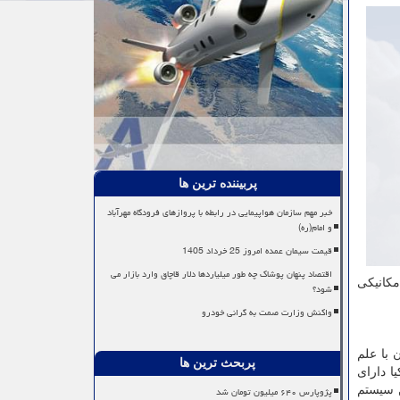
پربیننده ترین ها
خبر مهم سازمان هواپیمایی در رابطه با پروازهای فرودگاه مهرآباد
و امام(ره)
قیمت سیمان عمده امروز 25 خرداد 1405
اقتصاد پنهان پوشاک چه طور میلیاردها دلار قاچاق وارد بازار می
مکانیکی
شود؟
واکنش وزارت صمت به گرانی خودرو
 با علم
پربحث ترین ها
ا دارای
پژوپارس ۶۴۰ میلیون تومان شد
ن سیستم