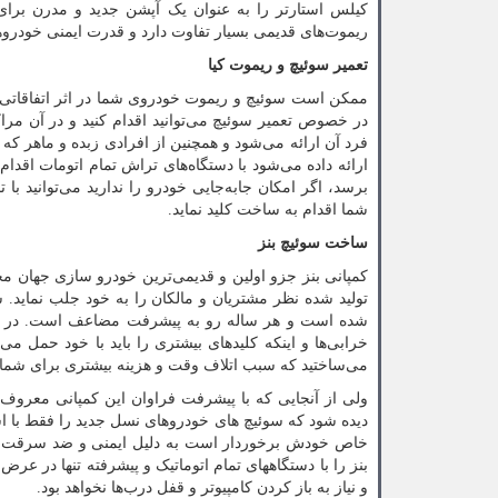
کیلس استارتر را به عنوان یک آپشن جدید و مدرن برا
ریموت‌های قدیمی بسیار تفاوت دارد و قدرت ایمنی خودروها 
تعمیر سوئیچ و ریموت کیا
ممکن است سوئیچ و ریموت خودروی شما در اثر اتفاقاتی ا
در خصوص تعمیر سوئیچ می‌توانید اقدام کنید و در آن مرا
فرد آن ارائه می‌شود و همچنین از افرادی زبده و ماهر که
ارائه داده می‌شود با دستگاه‌های تراش تمام اتومات اقدا
برسد، اگر امکان جابه‌جایی خودرو را ندارید می‌توانید با 
شما اقدام به ساخت کلید نماید.
ساخت سوئیچ بنز
کمپانی بنز جزو اولین و قدیمی‌ترین خودرو سازی جهان م
تولید شده نظر مشتریان و مالکان را به خود جلب نماید. س
شده است و هر ساله رو به پیشرفت مضاعف است. در نسل
خرابی‌ها و اینکه کلیدهای بیشتری را باید با خود حمل می‌
می‌ساختید که سبب اتلاف وقت و هزینه بیشتری برای شما
ولی از آنجایی که با پیشرفت فراوان این کمپانی معروف 
دیده شود که سوئیچ های خودروهای نسل جدید را فقط با است
خاص خودش برخوردار است به دلیل ایمنی و ضد سرقت ب
بنز را با دستگاههای تمام اتوماتیک و پیشرفته تنها در عرض چ
و نیاز به باز کردن کامپیوتر و قفل درب‌ها نخواهد بود.