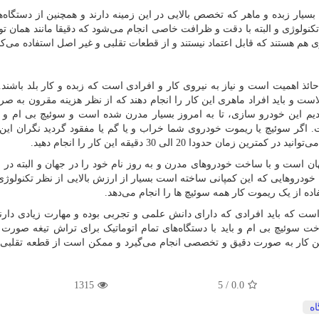
ار زبده و ماهر که تخصص بالایی در این زمینه دارند و همچنین از دستگاه‌ه
نولوژی و البته با دقت و ظرافت خاصی انجام می‌شود که دقیقا مانند همان تولی
ی هم هستند که قابل اعتماد نیستند و از قطعات تقلبی و غیر اصل استفاده می‌کنن
ائذ اهمیت است و نیاز به نیروی کار و افرادی است که زبده و کار بلد باشند.
ست و باید افراد ماهری این کار را انجام دهند که از نظر هزینه مقرون به صرف
یم این خودرو سازی، تا به امروز بسیار مدرن شده است و سوئیچ بی ام و 
. اگر سوئیچ یا ریموت خودروی شما خراب و یا گم یا مفقود گردید نگران ای
حدودا 20 الی 30 دقیقه این کار را انجام دهید.
ن است و با ساخت خودروهای مدرن و به روز نام خود را در جهان و البته در ا
 خودروهایی که این کمپانی ساخته است بسیار از ارزش بالایی از نظر تکنولو
فاده از یک ریموت کار همه سوئیچ ها را انجام می‌دهد.
 که باید افرادی که دارای دانش علمی و تجربی بوده و مهارت زیادی دارند
خت سوئیچ بی ام و باید با دستگاه‌های تمام اتوماتیک برای تراش تیغه صورت گ
 این کار به صورت دقیق و تخصصی انجام می‌گیرد و ممکن است از قطعه تقلبی 
1315
5
/
0.0
ه