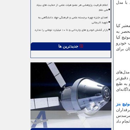
با مدل
اعلام ظرفیت پژوهشی هر عضو هیات علمی از حمایت های بنیاد
ملی علم
اهدای جایزه چهره برجسته علمی و فرهنگی جهاد دانشگاهی به
شهید لاریجانی
تبر کیا
بازار کشش خودرو های وارداتی ۵ تا ۱۰ میلیارد تومانی را ندارد
نحصر به
ئیچ کیا
ب خودرو
جدیدترین ها
ان برای
مدل‌های
دقیق‌تر
به طبع
گانه‌ای
یچ بنز
رفداران
 مرسدس
نجام داد